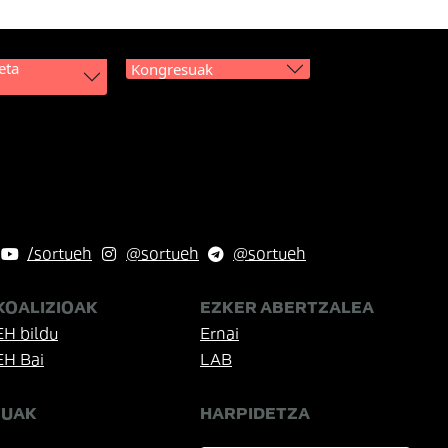
eta
Kongresuak
/sortueh
@sortueh
@sortueh
KOALIZIOAK
EZKER ABERTZALEA
EH bildu
Ernai
EH Bai
LAB
TUAK
HARPIDETZA