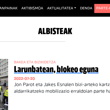
rent)
ANPAINAK
AKTIBISMOA
AKTUALITATEA
DENDA
PARTE
ALBISTEAK
BAKEA ETA BIZIKIDETZA
Larunbatean, blokeo eguna
2022-07-20
Jon Parot eta Jakes Esnalen bizi-arteko kartz
aldarrikatzeko mobilizazio erraldoian parte h