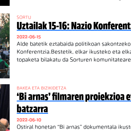
SORTU
Uztailak 15-16: Nazio Konferen
2022-06-15
Alde batetik eztabaida politikoan sakontzek
Konferentzia.Bestetik, elkar ikusteko eta elk
topaketa bilakatu da Sorturen komunitateare
BAKEA ETA BIZIKIDETZA
‘Bi arnas’ filmaren proiekzioa 
batzarra
2022-06-10
Ostiral honetan “Bi arnas” dokumentala ikus