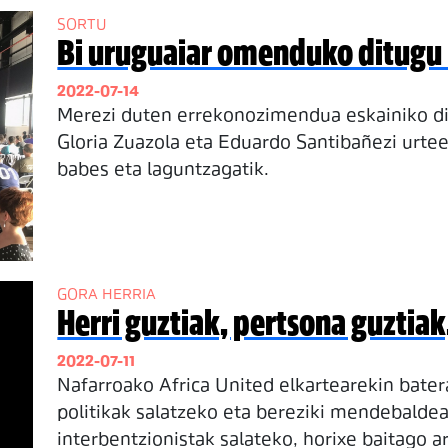
SORTU
Bi uruguaiar omenduko ditugu
2022-07-14
Merezi duten errekonozimendua eskainiko d
Gloria Zuazola eta Eduardo Santibañezi urte
babes eta laguntzagatik.
GORA HERRIA
Herri guztiak, pertsona guztia
2022-07-11
Nafarroako Africa United elkartearekin bater
politikak salatzeko eta bereziki mendebaldea
interbentzionistak salateko, horixe baitago 