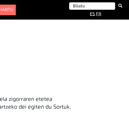
-HARTU
ES
FR
ela zigorraren etetea
artzeko dei egiten du Sortuk.