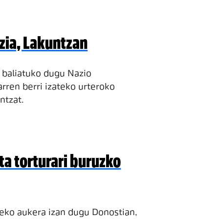
tzia, Lakuntzan
o baliatuko dugu Nazio
arren berri izateko urteroko
ntzat.
eta torturari buruzko
teko aukera izan dugu Donostian,