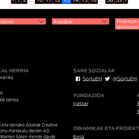
Finantzak 
laketa
Araudiak
ekonomia
KAL HERRIA
SARE SOZIALAK
karrika.
SortuEH
@SortuEH
A
FUNDAZIOA
 66 behea
Iratzar
eta bertako edukiak Creative
DINAMIKAK ETA PROIEK
rtu-Partekatu Berdin 4.0
Erria
 Baimen baten mende daude.