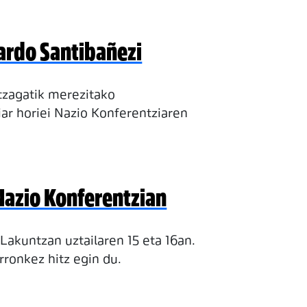
uardo Santibañezi
tzagatik merezitako
ar horiei Nazio Konferentziaren
Nazio Konferentzian
Lakuntzan uztailaren 15 eta 16an.
rronkez hitz egin du.