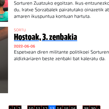
Sorturen Zuatzuko egoitzan. Ikus-entzunezko
du, Iratxe Sorzabalek pairatutako oinazetik a
amaren ikuspuntua kontuan hartuta.
SORTU
Hostoak, 3. zenbakia
2022-06-06
Espetxean diren militante politikoei Sorture
aldizkariaren beste zenbaki bat kaleratu da.
‹
1
2
...
10
11
12
13
14
15
16
...
38
39
›