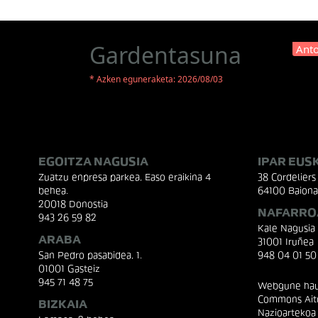
Gardentasuna
Anto
* Azken eguneraketa: 2026/08/03
EGOITZA NAGUSIA
IPAR EUS
Zuatzu enpresa parkea, Easo eraikina 4
38 Cordeliers 
behea.
64100 Baiona
20018 Donostia
NAFARRO
943 26 59 82
Kale Nagusia
ARABA
31001 Iruñea
San Pedro pasabidea, 1.
948 04 01 50
01001 Gasteiz
945 71 48 75
Webgune hau 
Commons Aito
BIZKAIA
Nazioartekoa