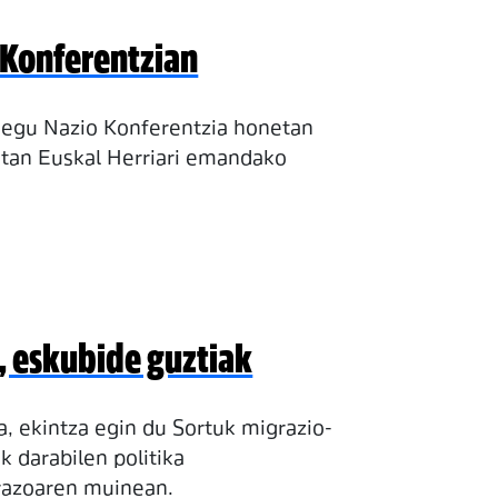
 Konferentzian
iegu Nazio Konferentzia honetan
etan Euskal Herriari emandako
k, eskubide guztiak
a, ekintza egin du Sortuk migrazio-
k darabilen politika
arazoaren muinean.