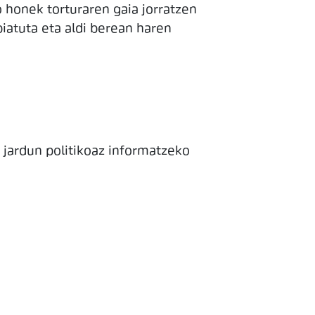
 honek torturaren gaia jorratzen
biatuta eta aldi berean haren
n jardun politikoaz informatzeko