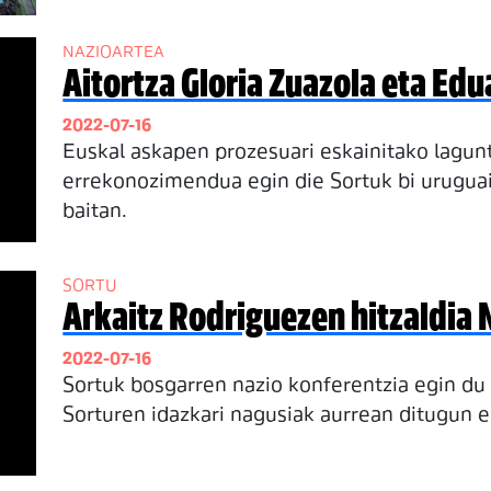
NAZIOARTEA
Aitortza Gloria Zuazola eta Ed
2022-07-16
Euskal askapen prozesuari eskainitako lagun
errekonozimendua egin die Sortuk bi uruguai
baitan.
SORTU
Arkaitz Rodriguezen hitzaldia 
2022-07-16
Sortuk bosgarren nazio konferentzia egin du 
Sorturen idazkari nagusiak aurrean ditugun e