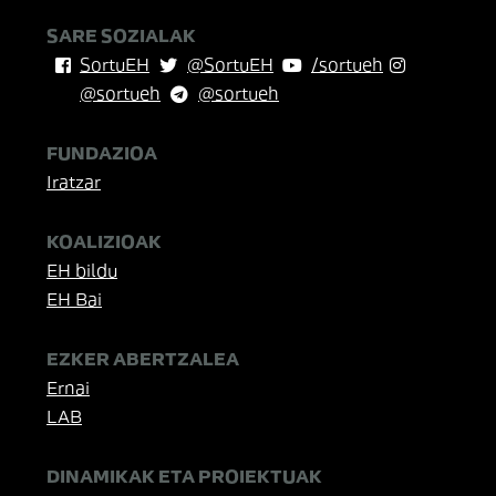
SARE SOZIALAK
SortuEH
@SortuEH
/sortueh
@sortueh
@sortueh
FUNDAZIOA
Iratzar
KOALIZIOAK
EH bildu
EH Bai
EZKER ABERTZALEA
Ernai
LAB
DINAMIKAK ETA PROIEKTUAK