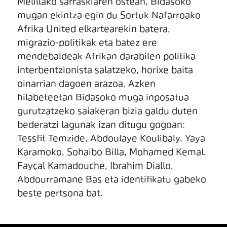
Melillako sarraskiaren ostean, Bidasoko
mugan ekintza egin du Sortuk Nafarroako
Afrika United elkartearekin batera,
migrazio-politikak eta batez ere
mendebaldeak Afrikan darabilen politika
interbentzionista salatzeko, horixe baita
oinarrian dagoen arazoa. Azken
hilabeteetan Bidasoko muga inposatua
gurutzatzeko saiakeran bizia galdu duten
bederatzi lagunak izan ditugu gogoan:
Tessfit Temzide, Abdoulaye Koulibaly, Yaya
Karamoko, Sohaibo Billa, Mohamed Kemal,
Fayçal Kamadouche, Ibrahim Diallo,
Abdourramane Bas eta identifikatu gabeko
beste pertsona bat.