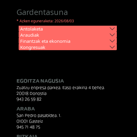
Gardentasuna
* Azken eguneraketa: 2026/08/03
Antolaketa
Araudiak
Finantzak eta ekonomia
Kongresuak
EGOITZA NAGUSIA
Zuatzu enpresa parkea, Easo eraikina 4 behea.
20018 Donostia
943 26 59 82
ARABA
San Pedro pasabidea, 1.
01001 Gasteiz
945 71 48 75
BIZKAIA