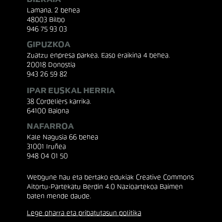
Lamana, 2 behea
48003 Bilbo
946 75 93 03
GIPUZKOA
Zuatzu enpresa parkea, Easo eraikina 4 behea.
20018 Donostia
943 26 59 82
IPAR EUSKAL HERRIA
38 Cordeliers karrika.
64100 Baiona
NAFARROA
Kale Nagusia 66 behea
31001 Iruñea
948 04 01 50
Webgune hau eta bertako edukiak Creative Commons
Aitortu-Partekatu Berdin 4.0 Nazioartekoa Baimen
baten mende daude.
Lege oharra eta pribatutasun politika