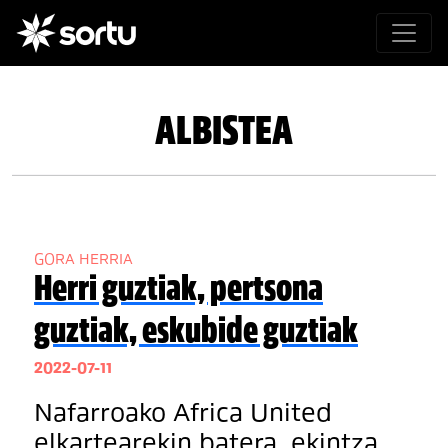
ALBISTEA
GORA HERRIA
Herri guztiak, pertsona
guztiak, eskubide guztiak
2022-07-11
Nafarroako Africa United
elkartearekin batera, ekintza