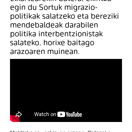
egin du Sortuk migrazio-
politikak salatzeko eta bereziki
mendebaldeak darabilen
politika interbentzionistak
salateko, horixe baitago
arazoaren muinean.