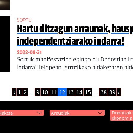
SORTU
Hartu ditzagun arraunak, haus
independentziarako indarra!
2022-08-31
Sortuk manifestazioa egingo du Donostian ira
Indarra!’ lelopean, errotikako aldaketaren ald
‹
1
2
...
9
10
11
12
13
14
15
...
38
39
›
Finantzak 
laketa
Araudiak
ekonomia