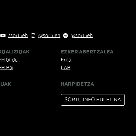
/sortueh
@sortueh
@sortueh
KOALIZIOAK
EZKER ABERTZALEA
EH bildu
Ernai
EH Bai
LAB
TUAK
HARPIDETZA
SORTU.INFO BULETINA