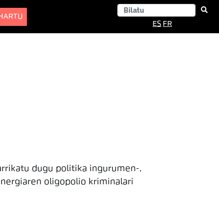
-HARTU
ES
FR
rrikatu dugu politika ingurumen-,
nergiaren oligopolio kriminalari