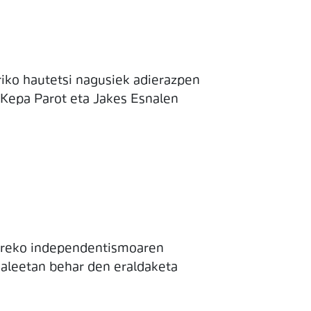
riko hautetsi nagusiek adierazpen
 Kepa Parot eta Jakes Esnalen
erreko independentismoaren
kaleetan behar den eraldaketa