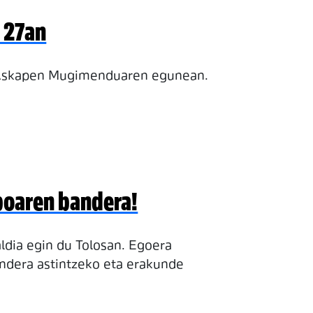
n 27an
o Askapen Mugimenduaren egunean.
boaren bandera!
taldia egin du Tolosan. Egoera
ndera astintzeko eta erakunde