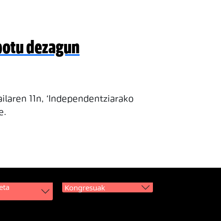
potu dezagun
ilaren 11n, ‘Independentziarako
e.
eta
Kongresuak