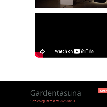
Gardentasuna
Anto
* Azken eguneraketa: 2026/08/03