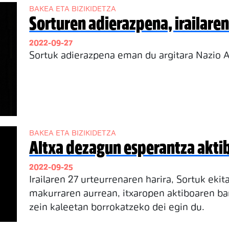
BAKEA ETA BIZIKIDETZA
Sorturen adierazpena, irailare
2022-09-27
Sortuk adierazpena eman du argitara Nazi
BAKEA ETA BIZIKIDETZA
Altxa dezagun esperantza akti
2022-09-25
Irailaren 27 urteurrenaren harira, Sortuk eki
makurraren aurrean, itxaropen aktiboaren ba
zein kaleetan borrokatzeko dei egin du.