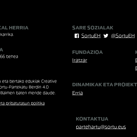
KAL HERRIA
SARE SOZIALAK
karrika.
SortuEH
@SortuEH
A
FUNDAZIOA
 66 behea
Iratzar
eta bertako edukiak Creative
DINAMIKAK ETA PROIEK
rtu-Partekatu Berdin 4.0
Erria
 Baimen baten mende daude.
ta pribatutasun politika
KONTAKTUA
partehartu@sortu.eus