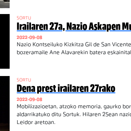
SORTU
Irailaren 27a, Nazio Askapen
2022-09-08
Nazio Kontseiluko Kizkitza Gil de San Vicent
bozeramaile Ane Alavarekin batera eskainita
SORTU
Dena prest irailaren 27rako
2022-09-08
Mobilizazioetan, atzoko memoria, gaurko bor
aldarrikatuko ditu Sortuk. Hilaren 25ean nazi
Leidor aretoan.