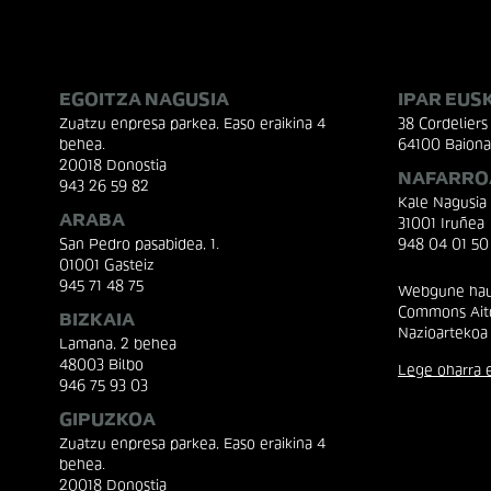
EGOITZA NAGUSIA
IPAR EUS
Zuatzu enpresa parkea, Easo eraikina 4
38 Cordeliers 
behea.
64100 Baiona
20018 Donostia
NAFARRO
943 26 59 82
Kale Nagusia
ARABA
31001 Iruñea
San Pedro pasabidea, 1.
948 04 01 50
01001 Gasteiz
945 71 48 75
Webgune hau 
Commons Aito
BIZKAIA
Nazioartekoa
Lamana, 2 behea
48003 Bilbo
Lege oharra e
946 75 93 03
GIPUZKOA
Zuatzu enpresa parkea, Easo eraikina 4
behea.
20018 Donostia