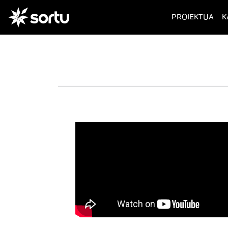
(cur
PROIEKTUA
K