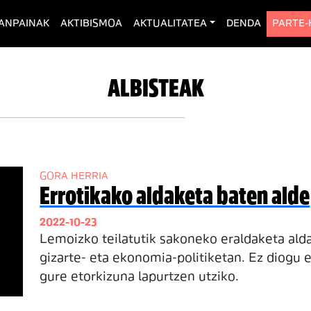
rent)
ANPAINAK
AKTIBISMOA
AKTUALITATEA
DENDA
PARTE
ALBISTEAK
GORA HERRIA
Errotikako aldaketa baten alde
2022-10-23
Lemoizko teilatutik sakoneko eraldaketa alda
gizarte- eta ekonomia-politiketan. Ez diogu e
gure etorkizuna lapurtzen utziko.