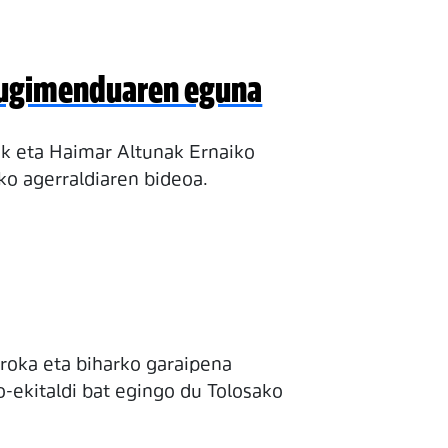
 Mugimenduaren eguna
ek eta Haimar Altunak Ernaiko
ko agerraldiaren bideoa.
roka eta biharko garaipena
o-ekitaldi bat egingo du Tolosako