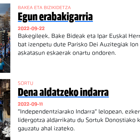
BAKEA ETA BIZIKIDETZA
Egun erabakigarria
2022-09-22
Bakegileek, Bake Bideak eta Ipar Euskal Her
bat izenpetu dute Parisko Dei Auzitegiak Ion
askatasun eskaerak onartu ondoren.
SORTU
Dena aldatzeko indarra
2022-09-11
"Independentziarako Indarra" lelopean, ezk
lidergotza aldarrikatu du Sortuk Donostiako 
gauzatu ahal izateko.