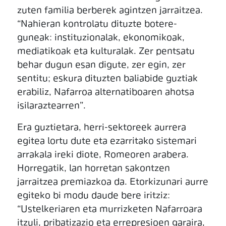
zuten familia berberek agintzen jarraitzea.
“Nahieran kontrolatu dituzte botere-
guneak: instituzionalak, ekonomikoak,
mediatikoak eta kulturalak. Zer pentsatu
behar dugun esan digute, zer egin, zer
sentitu; eskura dituzten baliabide guztiak
erabiliz, Nafarroa alternatiboaren ahotsa
isilaraztearren”.
Era guztietara, herri-sektoreek aurrera
egitea lortu dute eta ezarritako sistemari
arrakala ireki diote, Romeoren arabera.
Horregatik, lan horretan sakontzen
jarraitzea premiazkoa da. Etorkizunari aurre
egiteko bi modu daude bere iritziz:
“Ustelkeriaren eta murrizketen Nafarroara
itzuli, pribatizazio eta errepresioen garaira,