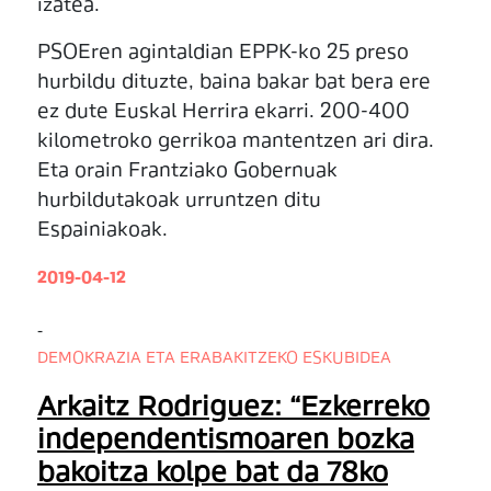
izatea.
PSOEren agintaldian EPPK-ko 25 preso
hurbildu dituzte, baina bakar bat bera ere
ez dute Euskal Herrira ekarri. 200-400
kilometroko gerrikoa mantentzen ari dira.
Eta orain Frantziako Gobernuak
hurbildutakoak urruntzen ditu
Espainiakoak.
2019-04-12
-
DEMOKRAZIA ETA ERABAKITZEKO ESKUBIDEA
Arkaitz Rodriguez: “Ezkerreko
independentismoaren bozka
bakoitza kolpe bat da 78ko