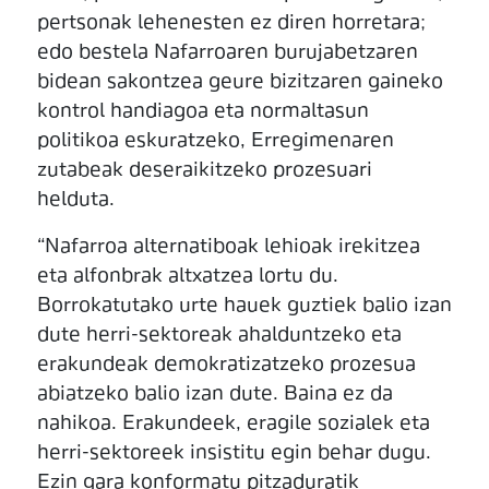
pertsonak lehenesten ez diren horretara;
edo bestela Nafarroaren burujabetzaren
bidean sakontzea geure bizitzaren gaineko
kontrol handiagoa eta normaltasun
politikoa eskuratzeko, Erregimenaren
zutabeak deseraikitzeko prozesuari
helduta.
“Nafarroa alternatiboak lehioak irekitzea
eta alfonbrak altxatzea lortu du.
Borrokatutako urte hauek guztiek balio izan
dute herri-sektoreak ahalduntzeko eta
erakundeak demokratizatzeko prozesua
abiatzeko balio izan dute. Baina ez da
nahikoa. Erakundeek, eragile sozialek eta
herri-sektoreek insistitu egin behar dugu.
Ezin gara konformatu pitzaduratik