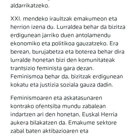
aldarrikatzeko.
XXI. mendeko iraultzak emakumeon eta
herrion izena du. Lurraldea behar da bizitza
erdigunean jarriko duen antolamendu
ekonomiko eta politikoa gauzatzeko. Era
berean, burujabetza eta boterea behar dira
lurralde honetan bizi den komunitateak
trantsizio feminista gara dezan.
Feminismoa behar da, bizitzak erdigunean
kokatu eta justizia soziala gauza dadin.
Feminismoaren eta askatasunaren
kontrako ofentsiba mundu zabalean
indartzen ari den honetan, Euskal Herria
aukera bilakatzen da. Emakume sektore
zabal baten aktibazioaren eta