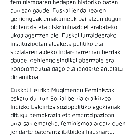
feminismoaren hedapen historiko baten
aurrean gaude. Euskal jendartearen
gehiengoak emakumeok pairatzen dugun
biolentzia eta diskriminazioei erabateko
ukoa agertzen die. Euskal lurraldeetako
instituzioetan aldaketa politiko eta
sozialaren aldeko indar-harreman berriak
daude, gehiengo sindikal abertzale eta
konprometitua dago eta jendarte antolatu
dinamikoa.
Euskal Herriko Mugimendu Feministak
eskatu du Itun Sozial berria eraikitzea.
Inoizko baldintza soziopolitiko egokienak
ditugu demokrazia eta emantzipazioan
urratsak emateko, feminismoa ardatz duen
jendarte baterantz ibilbidea hausnartu,