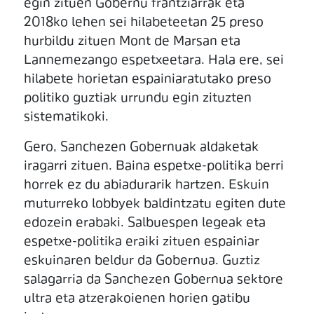
egin zituen Gobernu frantziarrak eta
2018ko lehen sei hilabeteetan 25 preso
hurbildu zituen Mont de Marsan eta
Lannemezango espetxeetara. Hala ere, sei
hilabete horietan espainiaratutako preso
politiko guztiak urrundu egin zituzten
sistematikoki.
Gero, Sanchezen Gobernuak aldaketak
iragarri zituen. Baina espetxe-politika berri
horrek ez du abiadurarik hartzen. Eskuin
muturreko lobbyek baldintzatu egiten dute
edozein erabaki. Salbuespen legeak eta
espetxe-politika eraiki zituen espainiar
eskuinaren beldur da Gobernua. Guztiz
salagarria da Sanchezen Gobernua sektore
ultra eta atzerakoienen horien gatibu