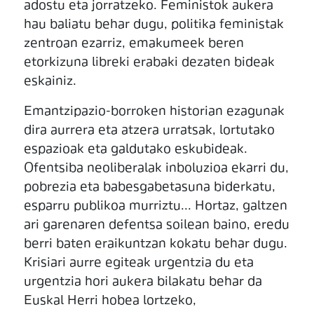
adostu eta jorratzeko. Feministok aukera
hau baliatu behar dugu, politika feministak
zentroan ezarriz, emakumeek beren
etorkizuna libreki erabaki dezaten bideak
eskainiz.
Emantzipazio-borroken historian ezagunak
dira aurrera eta atzera urratsak, lortutako
espazioak eta galdutako eskubideak.
Ofentsiba neoliberalak inboluzioa ekarri du,
pobrezia eta babesgabetasuna biderkatu,
esparru publikoa murriztu... Hortaz, galtzen
ari garenaren defentsa soilean baino, eredu
berri baten eraikuntzan kokatu behar dugu.
Krisiari aurre egiteak urgentzia du eta
urgentzia hori aukera bilakatu behar da
Euskal Herri hobea lortzeko,