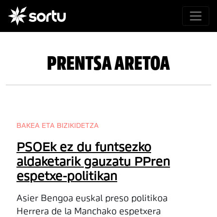
PRENTSA ARETOA
BAKEA ETA BIZIKIDETZA
PSOEk ez du funtsezko
aldaketarik gauzatu PPren
espetxe-politikan
Asier Bengoa euskal preso politikoa
Herrera de la Manchako espetxera