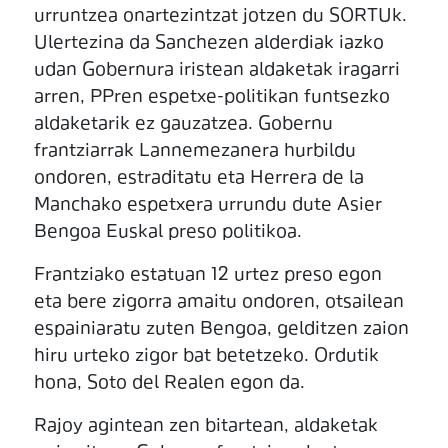
urruntzea onartezintzat jotzen du SORTUk.
Ulertezina da Sanchezen alderdiak iazko
udan Gobernura iristean aldaketak iragarri
arren, PPren espetxe-politikan funtsezko
aldaketarik ez gauzatzea. Gobernu
frantziarrak Lannemezanera hurbildu
ondoren, estraditatu eta Herrera de la
Manchako espetxera urrundu dute Asier
Bengoa Euskal preso politikoa.
Frantziako estatuan 12 urtez preso egon
eta bere zigorra amaitu ondoren, otsailean
espainiaratu zuten Bengoa, gelditzen zaion
hiru urteko zigor bat betetzeko. Ordutik
hona, Soto del Realen egon da.
Rajoy agintean zen bitartean, aldaketak