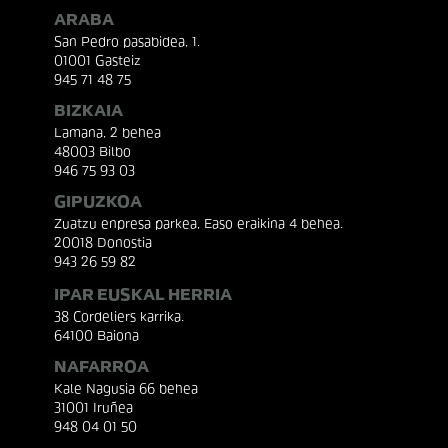
ARABA
San Pedro pasabidea, 1.
01001 Gasteiz
945 71 48 75
BIZKAIA
Lamana, 2 behea
48003 Bilbo
946 75 93 03
GIPUZKOA
Zuatzu enpresa parkea, Easo eraikina 4 behea.
20018 Donostia
943 26 59 82
IPAR EUSKAL HERRIA
38 Cordeliers karrika.
64100 Baiona
NAFARROA
Kale Nagusia 66 behea
31001 Iruñea
948 04 01 50