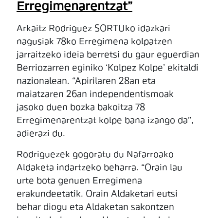
Erregimenarentzat”
Arkaitz Rodriguez SORTUko idazkari
nagusiak 78ko Erregimena kolpatzen
jarraitzeko ideia berretsi du gaur eguerdian
Berriozarren eginiko ‘Kolpez Kolpe’ ekitaldi
nazionalean. “Apirilaren 28an eta
maiatzaren 26an independentismoak
jasoko duen bozka bakoitza 78
Erregimenarentzat kolpe bana izango da”,
adierazi du.
Rodriguezek gogoratu du Nafarroako
Aldaketa indartzeko beharra. “Orain lau
urte bota genuen Erregimena
erakundeetatik. Orain Aldaketari eutsi
behar diogu eta Aldaketan sakontzen