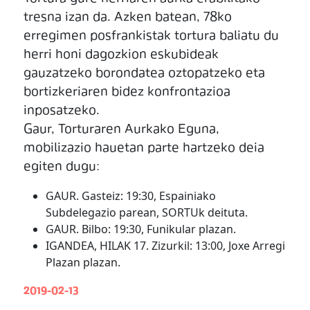
tresna izan da. Azken batean, 78ko
erregimen posfrankistak tortura baliatu du
herri honi dagozkion eskubideak
gauzatzeko borondatea oztopatzeko eta
bortizkeriaren bidez konfrontazioa
inposatzeko.
Gaur, Torturaren Aurkako Eguna,
mobilizazio hauetan parte hartzeko deia
egiten dugu:
GAUR. Gasteiz: 19:30, Espainiako
Subdelegazio parean, SORTUk deituta.
GAUR. Bilbo: 19:30, Funikular plazan.
IGANDEA, HILAK 17. Zizurkil: 13:00, Joxe Arregi
Plazan plazan.
2019-02-13