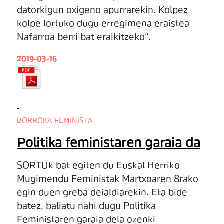
datorkigun oxigeno apurrarekin. Kolpez
kolpe lortuko dugu erregimena eraistea
Nafarroa berri bat eraikitzeko“.
2019-03-16
-
BORROKA FEMINISTA
Politika feministaren garaia da
SORTUk bat egiten du Euskal Herriko
Mugimendu Feministak Martxoaren 8rako
egin duen greba deialdiarekin. Eta bide
batez, baliatu nahi dugu Politika
Feministaren garaia dela ozenki