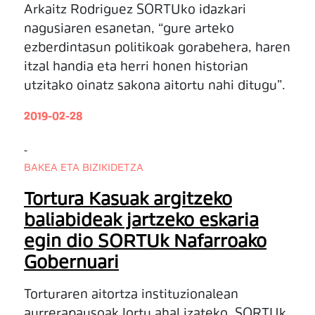
Arkaitz Rodriguez SORTUko idazkari
nagusiaren esanetan, “gure arteko
ezberdintasun politikoak gorabehera, haren
itzal handia eta herri honen historian
utzitako oinatz sakona aitortu nahi ditugu”.
2019-02-28
-
BAKEA ETA BIZIKIDETZA
Tortura Kasuak argitzeko
baliabideak jartzeko eskaria
egin dio SORTUk Nafarroako
Gobernuari
Torturaren aitortza instituzionalean
aurrerapausoak lortu ahal izateko, SORTUk