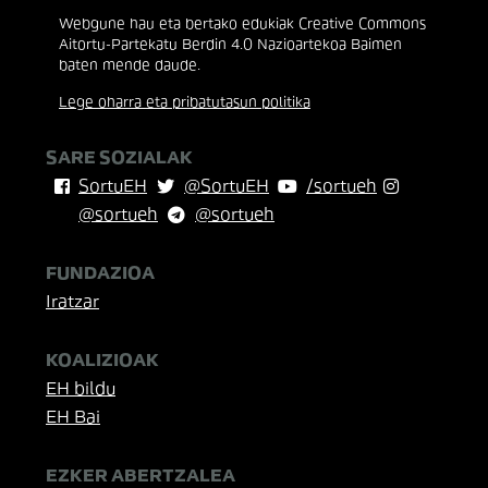
Webgune hau eta bertako edukiak Creative Commons
Aitortu-Partekatu Berdin 4.0 Nazioartekoa Baimen
baten mende daude.
Lege oharra eta pribatutasun politika
SARE SOZIALAK
SortuEH
@SortuEH
/sortueh
@sortueh
@sortueh
FUNDAZIOA
Iratzar
KOALIZIOAK
EH bildu
EH Bai
EZKER ABERTZALEA