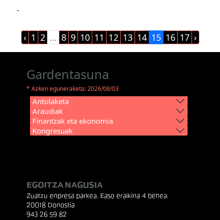
-
‹
1
2
...
8
9
10
11
12
13
14
15
16
17
›
Gardentasuna
* Azken eguneraketa: 2026/08/03
Antolaketa
Araudiak
Finantzak eta ekonomia
Kongresuak
EGOITZA NAGUSIA
Zuatzu enpresa parkea, Easo eraikina 4 behea.
20018 Donostia
943 26 59 82