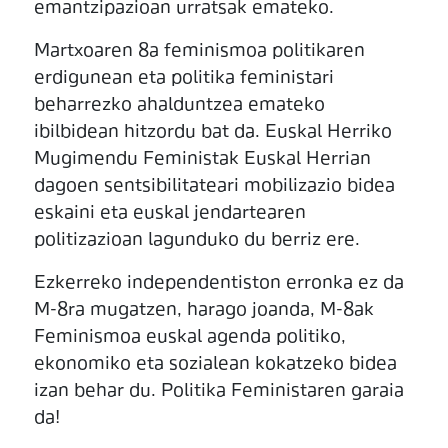
emantzipazioan urratsak emateko.
Martxoaren 8a feminismoa politikaren
erdigunean eta politika feministari
beharrezko ahalduntzea emateko
ibilbidean hitzordu bat da. Euskal Herriko
Mugimendu Feministak Euskal Herrian
dagoen sentsibilitateari mobilizazio bidea
eskaini eta euskal jendartearen
politizazioan lagunduko du berriz ere.
Ezkerreko independentiston erronka ez da
M-8ra mugatzen, harago joanda, M-8ak
Feminismoa euskal agenda politiko,
ekonomiko eta sozialean kokatzeko bidea
izan behar du. Politika Feministaren garaia
da!