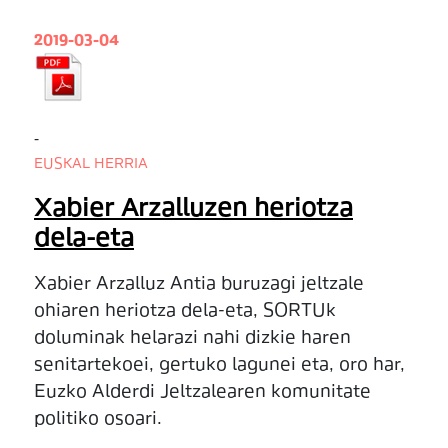
2019-03-04
-
EUSKAL HERRIA
Xabier Arzalluzen heriotza
dela-eta
Xabier Arzalluz Antia buruzagi jeltzale
ohiaren heriotza dela-eta, SORTUk
doluminak helarazi nahi dizkie haren
senitartekoei, gertuko lagunei eta, oro har,
Euzko Alderdi Jeltzalearen komunitate
politiko osoari.