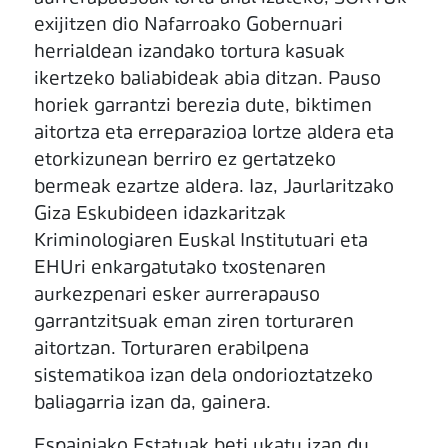
exijitzen dio Nafarroako Gobernuari
herrialdean izandako tortura kasuak
ikertzeko baliabideak abia ditzan. Pauso
horiek garrantzi berezia dute, biktimen
aitortza eta erreparazioa lortze aldera eta
etorkizunean berriro ez gertatzeko
bermeak ezartze aldera. Iaz, Jaurlaritzako
Giza Eskubideen idazkaritzak
Kriminologiaren Euskal Institutuari eta
EHUri enkargatutako txostenaren
aurkezpenari esker aurrerapauso
garrantzitsuak eman ziren torturaren
aitortzan. Torturaren erabilpena
sistematikoa izan dela ondorioztatzeko
baliagarria izan da, gainera.
Espainiako Estatuak beti ukatu izan du