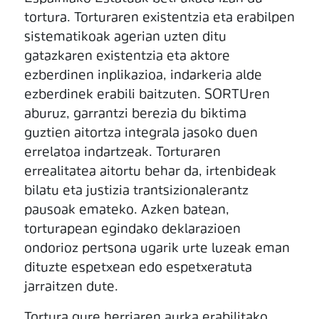
tortura. Torturaren existentzia eta erabilpen
sistematikoak agerian uzten ditu
gatazkaren existentzia eta aktore
ezberdinen inplikazioa, indarkeria alde
ezberdinek erabili baitzuten. SORTUren
aburuz, garrantzi berezia du biktima
guztien aitortza integrala jasoko duen
errelatoa indartzeak. Torturaren
errealitatea aitortu behar da, irtenbideak
bilatu eta justizia trantsizionalerantz
pausoak emateko. Azken batean,
torturapean egindako deklarazioen
ondorioz pertsona ugarik urte luzeak eman
dituzte espetxean edo espetxeratuta
jarraitzen dute.
Tortura gure herriaren aurka erabilitako