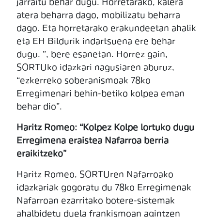
jarraitu behar dugu. Horretarako, kalera
atera beharra dago, mobilizatu beharra
dago. Eta horretarako erakundeetan ahalik
eta EH Bildurik indartsuena ere behar
dugu. ”, bere esanetan. Horrez gain,
SORTUko idazkari nagusiaren aburuz,
“ezkerreko soberanismoak 78ko
Erregimenari behin-betiko kolpea eman
behar dio”.
Haritz Romeo: “Kolpez Kolpe lortuko dugu
Erregimena eraistea Nafarroa berria
eraikitzeko”
Haritz Romeo, SORTUren Nafarroako
idazkariak gogoratu du 78ko Erregimenak
Nafarroan ezarritako botere-sistemak
ahalbidetu duela frankismoan agintzen