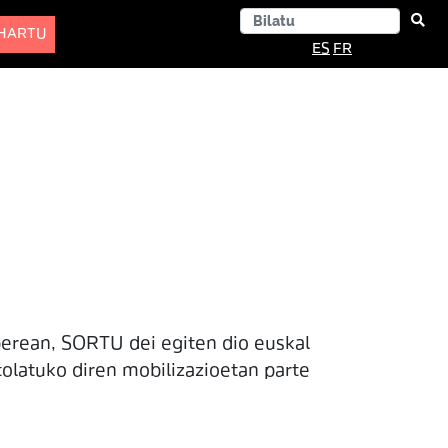
-HARTU
ES
FR
berean, SORTU dei egiten dio euskal
tolatuko diren mobilizazioetan parte