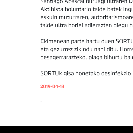
Santiago Abascal buruagi ultraren 
Aktibista boluntario talde batek ing
eskuin muturraren, autoritarismoare
talde ultra horiei adierazten diegu 
Ekimenean parte hartu duen SORTUko 
eta gezurrez zikindu nahi ditu. Horr
desagerrarazteko, plaga bihurtu bai
SORTUk gisa honetako desinfekzio g
2019-04-13
-