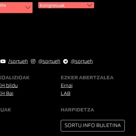
eta
Kongresuak
/sortueh
@sortueh
@sortueh
KOALIZIOAK
EZKER ABERTZALEA
EH bildu
Ernai
EH Bai
LAB
TUAK
HARPIDETZA
SORTU.INFO BULETINA