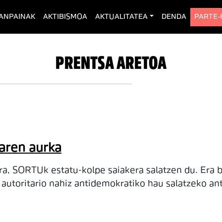
rent)
ANPAINAK
AKTIBISMOA
AKTUALITATEA
DENDA
PARTE
PRENTSA ARETOA
aren aurka
ira, SORTUk estatu-kolpe saiakera salatzen du. Era 
 autoritario nahiz antidemokratiko hau salatzeko an