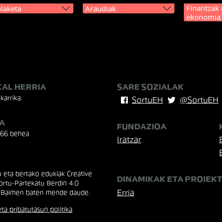
Finantzak 
laketa
Araudiak
ekonomia
KAL HERRIA
SARE SOZIALAK
karrika.
SortuEH
@SortuEH
A
FUNDAZIOA
 66 behea
Iratzar
eta bertako edukiak Creative
DINAMIKAK ETA PROIEK
rtu-Partekatu Berdin 4.0
Erria
 Baimen baten mende daude.
ta pribatutasun politika