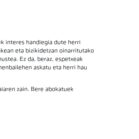
 interes handiegia dute herri
akean eta bizikidetzan oinarritutako
hustea. Ez da, beraz, espetxeak
ehenbailehen askatu eta herri hau
aiaren zain. Bere abokatuek