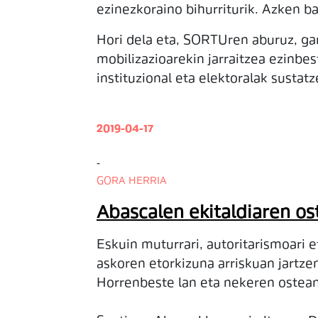
ezinezkoraino bihurriturik. Azken 
Hori dela eta, SORTUren aburuz, gar
mobilizazioarekin jarraitzea ezinbe
instituzional eta elektoralak sustatz
2019-04-17
-
GORA HERRIA
Abascalen ekitaldiaren o
Eskuin muturrari, autoritarismoari 
askoren etorkizuna arriskuan jartz
Horrenbeste lan eta nekeren ostean 