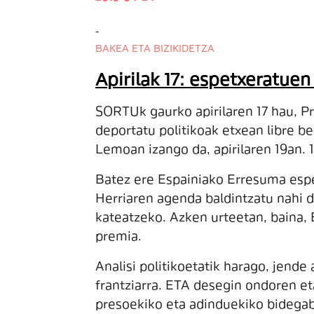
-
BAKEA ETA BIZIKIDETZA
Apirilak 17: espetxeratue
SORTUk gaurko apirilaren 17 hau, Pr
deportatu politikoak etxean libre be
Lemoan izango da, apirilaren 19an. 1
Batez ere Espainiako Erresuma espet
Herriaren agenda baldintzatu nahi d
kateatzeko. Azken urteetan, baina, 
premia.
Analisi politikoetatik harago, jend
frantziarra. ETA desegin ondoren et
presoekiko eta adinduekiko bidegabe