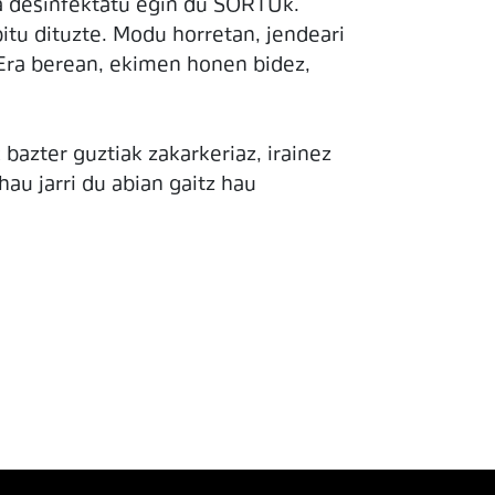
ua desinfektatu egin du SORTUk.
bitu dituzte. Modu horretan, jendeari
 Era berean, ekimen honen bidez,
azter guztiak zakarkeriaz, irainez
au jarri du abian gaitz hau