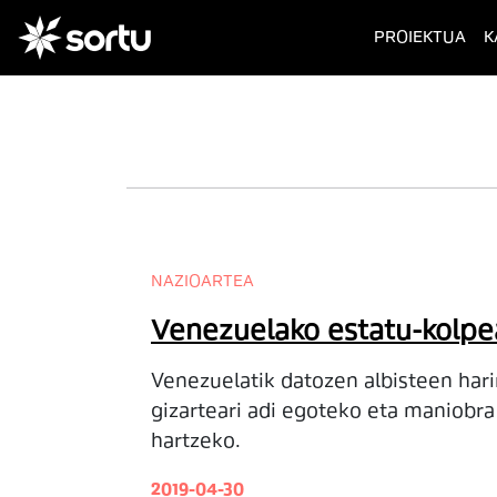
(cur
PROIEKTUA
K
NAZIOARTEA
Venezuelako estatu-kolpe
Venezuelatik datozen albisteen har
gizarteari adi egoteko eta maniobra
hartzeko.
2019-04-30