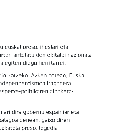
 euskal preso, iheslari eta
urten antolatu den ekitaldi nazionala
 egiten diegu herritarrei.
dintzatzeko. Azken batean, Euskal
r-independentismoa iraganera
espetxe-politikaren aldaketa-
 ari dira gobernu espainiar eta
balagoa denean, gaixo diren
uzkatela preso, legedia