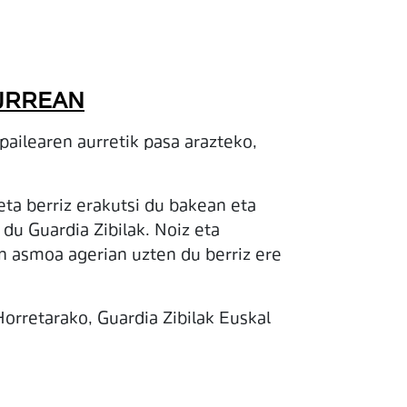
URREAN
pailearen aurretik pasa arazteko,
ta berriz erakutsi du bakean eta
 du Guardia Zibilak. Noiz eta
en asmoa agerian uzten du berriz ere
rretarako, Guardia Zibilak Euskal