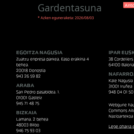
Gardentasuna
Anto
* Azken eguneraketa: 2026/08/03
EGOITZA NAGUSIA
IPAR EUS
Zuatzu enpresa parkea, Easo eraikina 4
38 Cordeliers 
behea.
64100 Baiona
20018 Donostia
NAFARRO
943 26 59 82
Kale Nagusia
ARABA
31001 Iruñea
San Pedro pasabidea, 1.
948 04 01 50
01001 Gasteiz
945 71 48 75
Webgune hau 
Commons Aito
BIZKAIA
Nazioartekoa
Lamana, 2 behea
48003 Bilbo
Lege oharra e
946 75 93 03