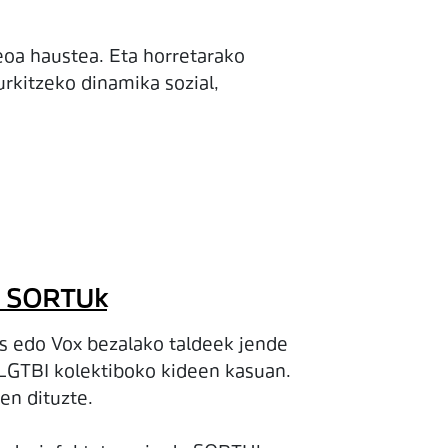
eoa haustea. Eta horretarako
urkitzeko dinamika sozial,
du SORTUk
os edo Vox bezalako taldeek jende
 LGTBI kolektiboko kideen kasuan.
en dituzte.