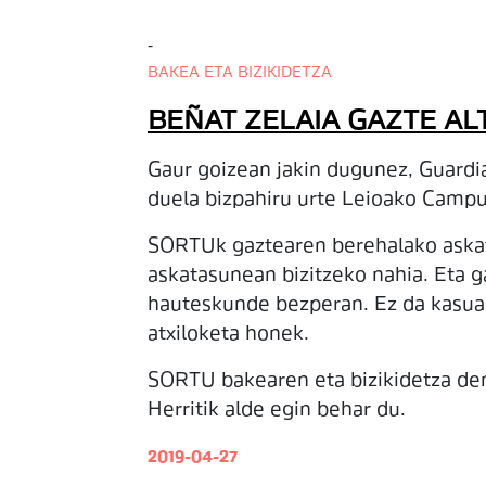
-
BAKEA ETA BIZIKIDETZA
BEÑAT ZELAIA GAZTE A
Gaur goizean jakin dugunez, Guardia 
duela bizpahiru urte Leioako Campus
SORTUk gaztearen berehalako askatas
askatasunean bizitzeko nahia. Eta ga
hauteskunde bezperan. Ez da kasuali
atxiloketa honek.
SORTU bakearen eta bizikidetza dem
Herritik alde egin behar du.
2019-04-27