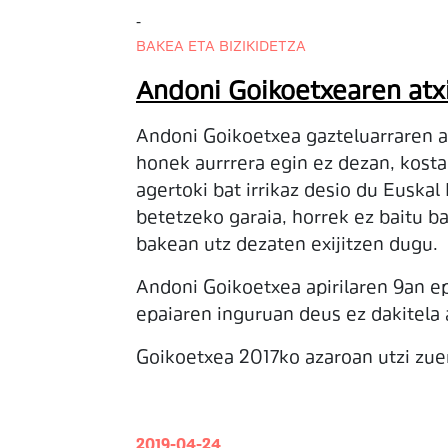
-
BAKEA ETA BIZIKIDETZA
Andoni Goikoetxearen atx
Andoni Goikoetxea gazteluarraren a
honek aurrrera egin ez dezan, kosta 
agertoki bat irrikaz desio du Euskal
betetzeko garaia, horrek ez baitu b
bakean utz dezaten exijitzen dugu.
Andoni Goikoetxea apirilaren 9an ep
epaiaren inguruan deus ez dakitela a
Goikoetxea 2017ko azaroan utzi zuen
2019-04-24