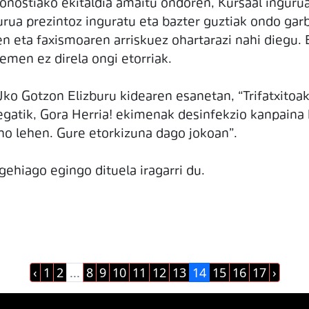
Donostiako ekitaldia amaitu ondoren, Kursaal ingur
urua prezintoz inguratu eta bazter guztiak ondo gar
n eta faxismoaren arriskuez ohartarazi nahi diegu.
hemen ez direla ongi etorriak.
Gotzon Elizburu kidearen esanetan, “Trifatxitoak b
egatik, Gora Herria! ekimenak desinfekzio kanpaina h
no lehen. Gure etorkizuna dago jokoan”.
ehiago egingo dituela iragarri du.
‹
1
2
...
8
9
10
11
12
13
14
15
16
17
›