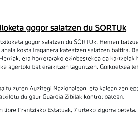
iloketa gogor salatzen du SORTUk
txiloketa gogor salatzen du SORTUk. Hemen batzuek
ahala kosta iraganera kateatzen saiatzen baitira. B
 Herriak, eta horretarako ezinbestekoa da kartzelak 
ake agertoki bat eraikitzen laguntzen. Goikoetxea l
aitu zuten Auzitegi Nazionalean, eta kalean zen ep
txilotu du gaur Guardia Zibilak kontrol batean.
 libre Frantziako Estatuak, 7 urteko zigorra beteta.