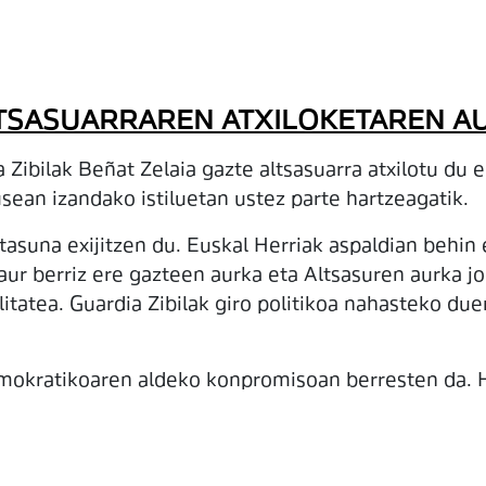
LTSASUARRAREN ATXILOKETAREN A
Zibilak Beñat Zelaia gazte altsasuarra atxilotu du e
ean izandako istiluetan ustez parte hartzeagatik.
una exijitzen du. Euskal Herriak aspaldian behin e
ur berriz ere gazteen aurka eta Altsasuren aurka jo
tatea. Guardia Zibilak giro politikoa nahasteko du
okratikoaren aldeko konpromisoan berresten da. Ho