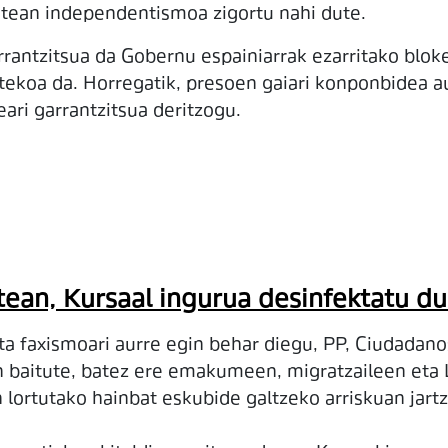
batean independentismoa zigortu nahi dute.
rantzitsua da Gobernu espainiarrak ezarritako blok
stekoa da. Horregatik, presoen gaiari konponbidea a
eari garrantzitsua deritzogu.
stean, Kursaal ingurua desinfektatu 
eta faxismoari aurre egin behar diegu, PP, Ciudadan
en baitute, batez ere emakumeen, migratzaileen eta
lortutako hainbat eskubide galtzeko arriskuan jartz