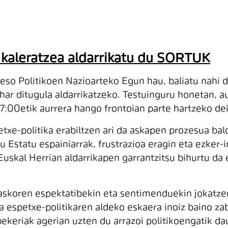
n kaleratzea aldarrikatu du SORTUK
eso Politikoen Nazioarteko Egun hau, baliatu nahi du
har ditugula aldarrikatzeko. Testuinguru honetan, a
7:00etik aurrera hango frontoian parte hartzeko deia
xe-politika erabiltzen ari da askapen prozesua bal
u Estatu espainiarrak, frustrazioa eragin eta ezke
Euskal Herrian aldarrikapen garrantzitsu bihurtu da 
e askoren espektatibekin eta sentimenduekin jokatzen
a espetxe-politikaren aldeko eskaera inoiz baino za
keriak agerian uzten du arrazoi politikoengatik da