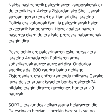
Nakba hasi zenetik palestinarren kanporaketak ez
du etenik izan. Azkena Zisjordaniako Sheij Jarrah
auzoan gertatzen ari da. Han ari dira Israelgo
Polizia eta kolonoak familia palestinarrak haien
etxeetatik kanporatzen. Horrek palestinarren
haserrea ekarri du eta kale-protesta nabarmenak
eragin ditu.
Beste behin ere palestinarren esku hutsak eta
Israelgo Armada zein Poliziaren arma
sofistikatuak aurrez aurre ari dira. Ondorioa
agerikoa da: 600 zauritu baino gehiago
Zisjordanian, eta enfrentamendu militarra Gazako
lurralde setiatuan; Israelen bonbardaketek 24
hildako eragin dituzte gutxienez, horietatik 9
haurrak.
SORTU erakundeak elkartasuna helarazten dio
Palestinako herriari. Horrekin batera, Israelgo