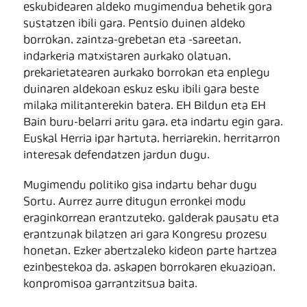
eskubidearen aldeko mugimendua behetik gora
sustatzen ibili gara. Pentsio duinen aldeko
borrokan, zaintza-grebetan eta -sareetan,
indarkeria matxistaren aurkako olatuan,
prekarietatearen aurkako borrokan eta enplegu
duinaren aldekoan eskuz esku ibili gara beste
milaka militanterekin batera. EH Bildun eta EH
Bain buru-belarri aritu gara, eta indartu egin gara.
Euskal Herria ipar hartuta, herriarekin, herritarron
interesak defendatzen jardun dugu.
Mugimendu politiko gisa indartu behar dugu
Sortu. Aurrez aurre ditugun erronkei modu
eraginkorrean erantzuteko, galderak pausatu eta
erantzunak bilatzen ari gara Kongresu prozesu
honetan. Ezker abertzaleko kideon parte hartzea
ezinbestekoa da, askapen borrokaren ekuazioan,
konpromisoa garrantzitsua baita.