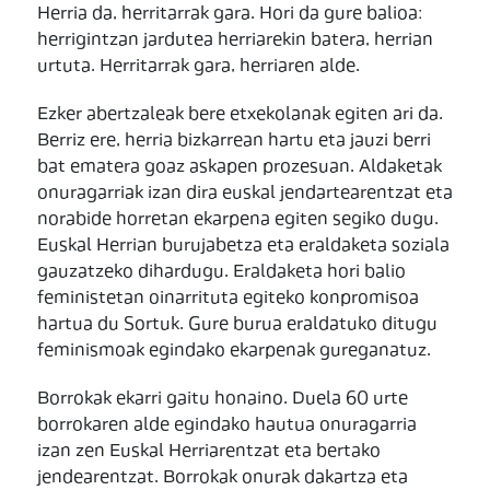
Herria da, herritarrak gara. Hori da gure balioa:
herrigintzan jardutea herriarekin batera, herrian
urtuta. Herritarrak gara, herriaren alde.
Ezker abertzaleak bere etxekolanak egiten ari da.
Berriz ere, herria bizkarrean hartu eta jauzi berri
bat ematera goaz askapen prozesuan. Aldaketak
onuragarriak izan dira euskal jendartearentzat eta
norabide horretan ekarpena egiten segiko dugu.
Euskal Herrian burujabetza eta eraldaketa soziala
gauzatzeko dihardugu. Eraldaketa hori balio
feministetan oinarrituta egiteko konpromisoa
hartua du Sortuk. Gure burua eraldatuko ditugu
feminismoak egindako ekarpenak gureganatuz.
Borrokak ekarri gaitu honaino. Duela 60 urte
borrokaren alde egindako hautua onuragarria
izan zen Euskal Herriarentzat eta bertako
jendearentzat. Borrokak onurak dakartza eta