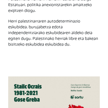
Estatuari, politika anexionistarekin amaitzeko
exijitzen diogu.
Herri palestinarraren autodeterminazio
eskubidea, burujabetza edota
independentziarako eskubidearen aldeko deia
egiten dugu. Palestinako herriak libre eta bakean
bizitzeko eskubidea eskubidea du.