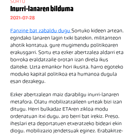
SORTU
Inurri-lanaren bilduma
2021-07-28
Fanzine bat zabaldu dugu
Sortuko kideen artean,
egindako lanaren lagin txiki batekin, militanteon
ahotik kontatua, gure mugimendu politikoaren
erakusgarri. Sortu eta ezker abertzalea aldarri eta
borroka eraldatzaile orotan izan direla ikus
daiteke. Uzta emankor hori ikusita, harro egoteko
moduko kapital politikoa eta humanoa dugula
esan dezakegu.
Ezker abertzalean maiz darabilgu inurri-lanaren
metafora. Olatu mobilizatzaileen urteak bizi izan
ditugu. Herri bulkadaz ETAren zikloa modu
ordenatuan itxi dugu, aro berri bat irekiz. Preso,
iheslari eta deportatuen etxeratzeko bideari ekin
diogu, mobilizazio jendetsuak eginez. Erabakitze-