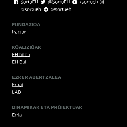
SortuEH
@SortuEH
/sortueh
@sortueh
@sortueh
FUNDAZIOA
Iratzar
KOALIZIOAK
EH bildu
EH Bai
EZKER ABERTZALEA
Ernai
LAB
DINAMIKAK ETA PROIEKTUAK
Erria