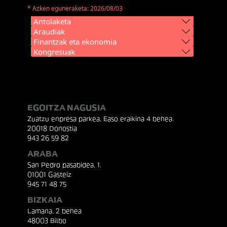
* Azken eguneraketa: 2026/08/03
Antolaketa
Araudiak
Finantzak eta ekonomia
Kongresuak
EGOITZA NAGUSIA
Zuatzu enpresa parkea, Easo eraikina 4 behea.
20018 Donostia
943 26 59 82
ARABA
San Pedro pasabidea, 1.
01001 Gasteiz
945 71 48 75
BIZKAIA
Lamana, 2 behea
48003 Bilbo