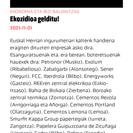
EKONOMIA ETA BIZI BALDINTZAK
Ekozidioa gelditu!
2021-11-01
Euskal Herrian ingurumenari kalterik handiena
eragiten dituzten enpresak asko dira.
Esanguratsuenak eta, era berean, boteretsuenak
hauexek dira: Petronor (Muskiz), Exolum
(Ribabellosa), Zabalgarbi (Alonsotegi), Sener
(Neguri), FCC, Iberdrola (Bilbo), Energyworks
(Gasteiz), REEren zentral elektrikoa (Ezkio-
Itsaso), Bahia de Bizkaia (Zierbena), Boroako
zentral termikoa (Zornotza), Cementos Rezola
(Arrigorriaga eta Añorga), Cementos Portland
(Olatzagutia), Cementos Lemona (Lemoa),
Smurfit Kappa Group papertegiak (Iurreta,
Zangotza), Papelera Guipuzcoana de Zicuñaga