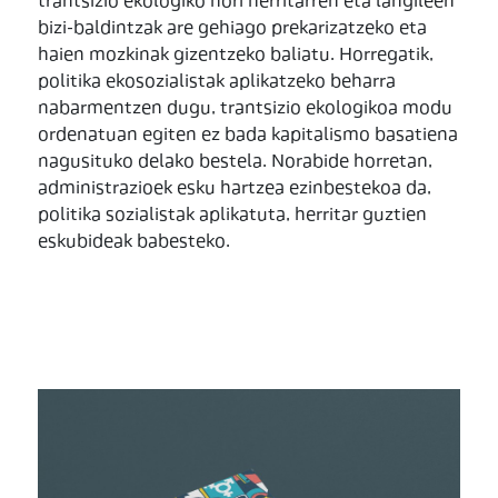
trantsizio ekologiko hori herritarren eta langileen
bizi-baldintzak are gehiago prekarizatzeko eta
haien mozkinak gizentzeko baliatu. Horregatik,
politika ekosozialistak aplikatzeko beharra
nabarmentzen dugu, trantsizio ekologikoa modu
ordenatuan egiten ez bada kapitalismo basatiena
nagusituko delako bestela. Norabide horretan,
administrazioek esku hartzea ezinbestekoa da,
politika sozialistak aplikatuta, herritar guztien
eskubideak babesteko.