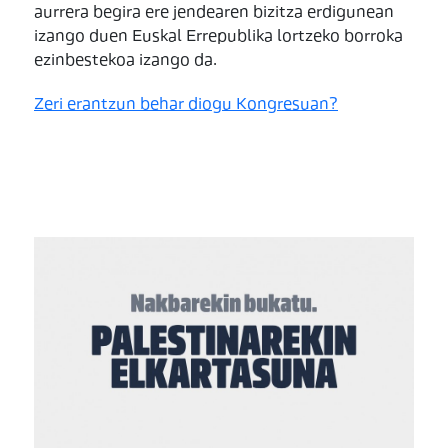
aurrera begira ere jendearen bizitza erdigunean
izango duen Euskal Errepublika lortzeko borroka
ezinbestekoa izango da.
Zeri erantzun behar diogu Kongresuan?