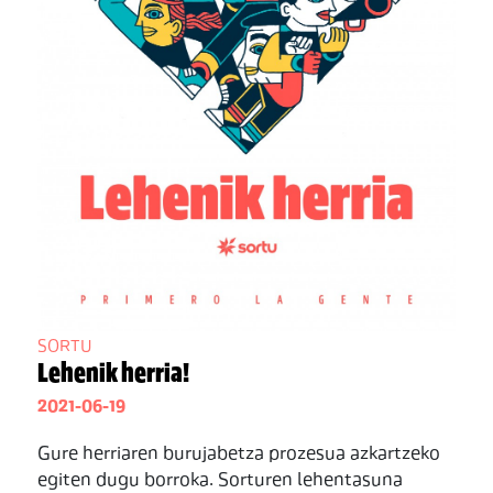
SORTU
Lehenik herria!
2021-06-19
Gure herriaren burujabetza prozesua azkartzeko
egiten dugu borroka. Sorturen lehentasuna