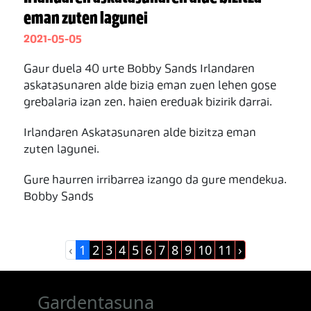
eman zuten lagunei
2021-05-05
Gaur duela 40 urte Bobby Sands Irlandaren
askatasunaren alde bizia eman zuen lehen gose
grebalaria izan zen, haien ereduak bizirik darrai.
Irlandaren Askatasunaren alde bizitza eman
zuten lagunei.
Gure haurren irribarrea izango da gure mendekua.
Bobby Sands
‹
1
2
3
4
5
6
7
8
9
10
11
›
Gardentasuna