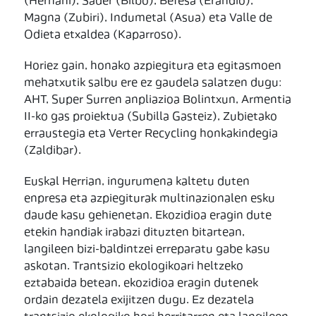
(Hernani), Sader (Bilbo), Befesa (Erandio),
Magna (Zubiri), Indumetal (Asua) eta Valle de
Odieta etxaldea (Kaparroso).
Horiez gain, honako azpiegitura eta egitasmoen
mehatxutik salbu ere ez gaudela salatzen dugu:
AHT, Super Surren anpliazioa Bolintxun, Armentia
II-ko gas proiektua (Subilla Gasteiz), Zubietako
erraustegia eta Verter Recycling honkakindegia
(Zaldibar).
Euskal Herrian, ingurumena kaltetu duten
enpresa eta azpiegiturak multinazionalen esku
daude kasu gehienetan. Ekozidioa eragin dute
etekin handiak irabazi dituzten bitartean,
langileen bizi-baldintzei erreparatu gabe kasu
askotan. Trantsizio ekologikoari heltzeko
eztabaida betean, ekozidioa eragin dutenek
ordain dezatela exijitzen dugu. Ez dezatela