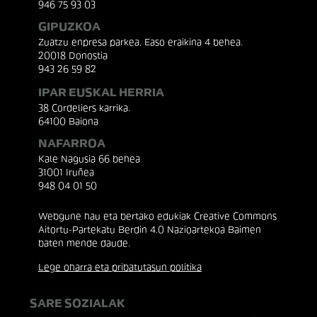
946 75 93 03
GIPUZKOA
Zuatzu enpresa parkea, Easo eraikina 4 behea.
20018 Donostia
943 26 59 82
IPAR EUSKAL HERRIA
38 Cordeliers karrika.
64100 Baiona
NAFARROA
Kale Nagusia 66 behea
31001 Iruñea
948 04 01 50
Webgune hau eta bertako edukiak Creative Commons
Aitortu-Partekatu Berdin 4.0 Nazioartekoa Baimen
baten mende daude.
Lege oharra eta pribatutasun politika
SARE SOZIALAK