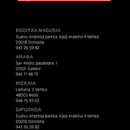
EGOITZA NAGUSIA
Zuatzu enpresa parkea, Easo eraikina 4 behea.
20018 Donostia
943 26 59 82
ARABA
San Pedro pasabidea, 1.
01001 Gasteiz
945 71 48 75
BIZKAIA
Lamana, 2 behea
48003 Bilbo
946 75 93 03
GIPUZKOA
Zuatzu enpresa parkea, Easo eraikina 4 behea.
20018 Donostia
943 26 59 82