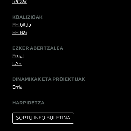
Iratzar
KOALIZIOAK
EH bildu
EH Bai
EZKER ABERTZALEA
Ernai
LAB
DINAMIKAK ETA PROIEKTUAK
Erria
HARPIDETZA
SORTU.INFO BULETINA