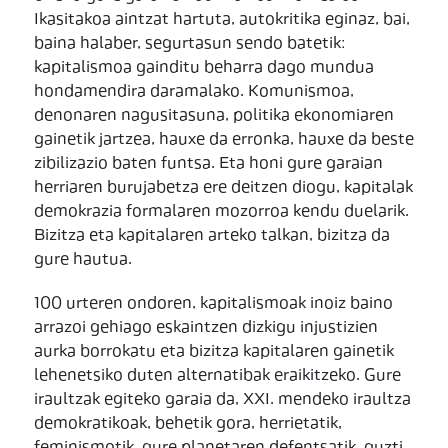
Ikasitakoa aintzat hartuta, autokritika eginaz, bai,
baina halaber, segurtasun sendo batetik:
kapitalismoa gainditu beharra dago mundua
hondamendira daramalako. Komunismoa,
denonaren nagusitasuna, politika ekonomiaren
gainetik jartzea, hauxe da erronka, hauxe da beste
zibilizazio baten funtsa. Eta honi gure garaian
herriaren burujabetza ere deitzen diogu, kapitalak
demokrazia formalaren mozorroa kendu duelarik.
Bizitza eta kapitalaren arteko talkan, bizitza da
gure hautua.
100 urteren ondoren, kapitalismoak inoiz baino
arrazoi gehiago eskaintzen dizkigu injustizien
aurka borrokatu eta bizitza kapitalaren gainetik
lehenetsiko duten alternatibak eraikitzeko. Gure
iraultzak egiteko garaia da, XXI. mendeko iraultza
demokratikoak, behetik gora, herrietatik,