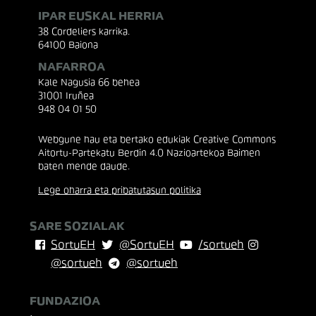
IPAR EUSKAL HERRIA
38 Cordeliers karrika.
64100 Baiona
NAFARROA
Kale Nagusia 66 behea
31001 Iruñea
948 04 01 50
Webgune hau eta bertako edukiak Creative Commons
Aitortu-Partekatu Berdin 4.0 Nazioartekoa Baimen
baten mende daude.
Lege oharra eta pribatutasun politika
SARE SOZIALAK
SortuEH
@SortuEH
/sortueh
@sortueh
@sortueh
FUNDAZIOA