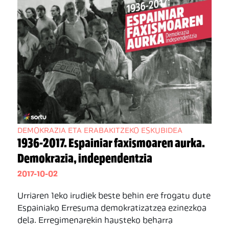
DEMOKRAZIA ETA ERABAKITZEKO ESKUBIDEA
1936-2017. Espainiar faxismoaren aurka.
Demokrazia, independentzia
2017-10-02
Urriaren 1eko irudiek beste behin ere frogatu dute
Espainiako Erresuma demokratizatzea ezinezkoa
dela. Erregimenarekin hausteko beharra