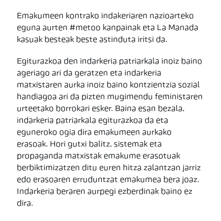
Emakumeen kontrako indakeriaren nazioarteko
eguna aurten #metoo kanpainak eta La Manada
kasuak besteak beste astinduta iritsi da.
Egiturazkoa den indarkeria patriarkala inoiz baino
ageriago ari da geratzen eta indarkeria
matxistaren aurka inoiz baino kontzientzia sozial
handiagoa ari da pizten mugimendu feministaren
urteetako borrokari esker. Baina esan bezala,
indarkeria patriarkala egiturazkoa da eta
eguneroko ogia dira emakumeen aurkako
erasoak. Hori gutxi balitz, sistemak eta
propaganda matxistak emakume erasotuak
berbiktimizatzen ditu euren hitza zalantzan jarriz
edo erasoaren erruduntzat emakumea bera joaz.
Indarkeria beraren aurpegi ezberdinak baino ez
dira.