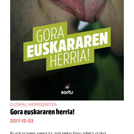
EUSKAL HERRIGINTZA
Gora euskararen herria!
2017-12-03
Euskararen geroaz aritzeko hiru ideia gako