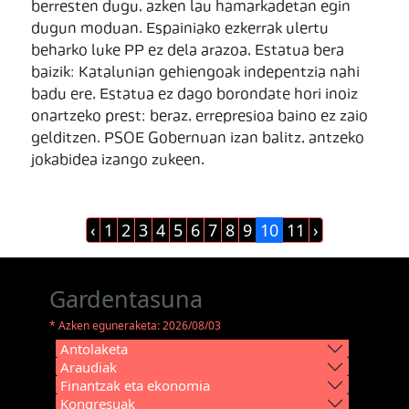
berresten dugu, azken lau hamarkadetan egin
dugun moduan. Espainiako ezkerrak ulertu
beharko luke PP ez dela arazoa, Estatua bera
baizik: Katalunian gehiengoak indepentzia nahi
badu ere, Estatua ez dago borondate hori inoiz
onartzeko prest; beraz, errepresioa baino ez zaio
gelditzen. PSOE Gobernuan izan balitz, antzeko
jokabidea izango zukeen.
‹
1
2
3
4
5
6
7
8
9
10
11
›
Gardentasuna
* Azken eguneraketa: 2026/08/03
Antolaketa
Araudiak
Finantzak eta ekonomia
Kongresuak