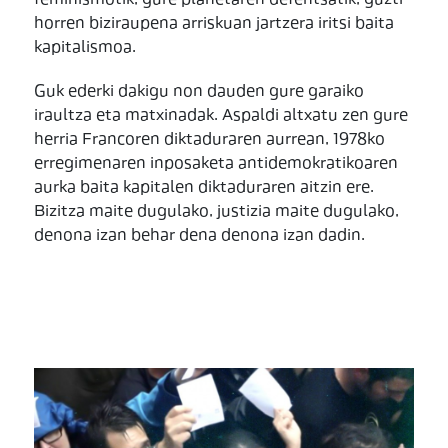
feminismotik, gure planetaren defentsatik, guzti
horren biziraupena arriskuan jartzera iritsi baita
kapitalismoa.
Guk ederki dakigu non dauden gure garaiko
iraultza eta matxinadak. Aspaldi altxatu zen gure
herria Francoren diktaduraren aurrean, 1978ko
erregimenaren inposaketa antidemokratikoaren
aurka baita kapitalen diktaduraren aitzin ere.
Bizitza maite dugulako, justizia maite dugulako,
denona izan behar dena denona izan dadin.