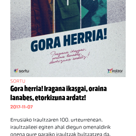
SORTU
Gora herria! Iragana ikasgai, oraina
lanabes, etorkizuna ardatz!
2017-11-07
Errusiako Iraultzaren 100. urteurrenean,
iraultzaileei egiten ahal diegun omenaldirik
onena gure garaiko iraultzak bultzatzea da.