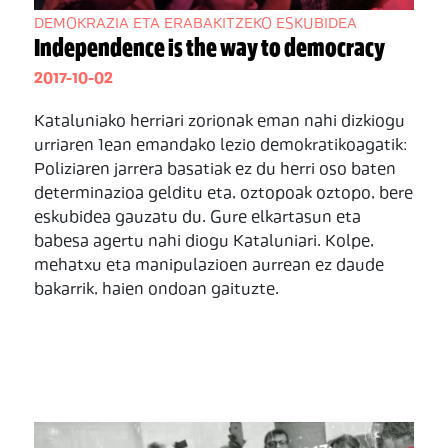
DEMOKRAZIA ETA ERABAKITZEKO ESKUBIDEA
Independence is the way to democracy
2017-10-02
Kataluniako herriari zorionak eman nahi dizkiogu
urriaren 1ean emandako lezio demokratikoagatik:
Poliziaren jarrera basatiak ez du herri oso baten
determinazioa gelditu eta, oztopoak oztopo, bere
eskubidea gauzatu du. Gure elkartasun eta
babesa agertu nahi diogu Kataluniari. Kolpe,
mehatxu eta manipulazioen aurrean ez daude
bakarrik, haien ondoan gaituzte.