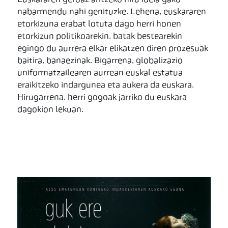
nabarmendu nahi genituzke. Lehena, euskararen
etorkizuna erabat lotuta dago herri honen
etorkizun politikoarekin, batak bestearekin
egingo du aurrera elkar elikatzen diren prozesuak
baitira, banaezinak. Bigarrena, globalizazio
uniformatzailearen aurrean euskal estatua
eraikitzeko indargunea eta aukera da euskara.
Hirugarrena, herri gogoak jarriko du euskara
dagokion lekuan.