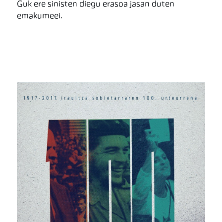
Guk ere sinisten diegu erasoa jasan duten
emakumeei.