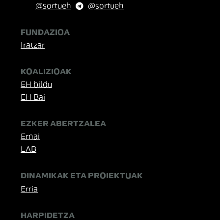
@sortueh
@sortueh
FUNDAZIOA
Iratzar
KOALIZIOAK
EH bildu
EH Bai
EZKER ABERTZALEA
Ernai
LAB
DINAMIKAK ETA PROIEKTUAK
Erria
HARPIDETZA