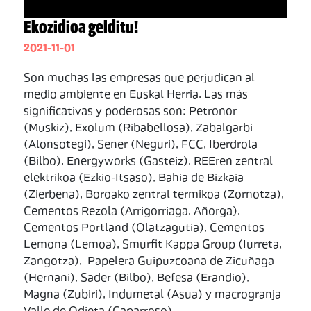
Ekozidioa gelditu!
2021-11-01
Son muchas las empresas que perjudican al
medio ambiente en Euskal Herria. Las más
significativas y poderosas son: Petronor
(Muskiz), Exolum (Ribabellosa), Zabalgarbi
(Alonsotegi), Sener (Neguri), FCC, Iberdrola
(Bilbo), Energyworks (Gasteiz), REEren zentral
elektrikoa (Ezkio-Itsaso), Bahia de Bizkaia
(Zierbena), Boroako zentral termikoa (Zornotza),
Cementos Rezola (Arrigorriaga, Añorga),
Cementos Portland (Olatzagutia), Cementos
Lemona (Lemoa), Smurfit Kappa Group (Iurreta,
Zangotza), Papelera Guipuzcoana de Zicuñaga
(Hernani), Sader (Bilbo), Befesa (Erandio),
Magna (Zubiri), Indumetal (Asua) y macrogranja