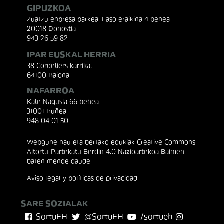
GIPUZKOA
Zuatzu enpresa parkea, Easo eraikina 4 behea.
20018 Donostia
943 26 59 82
IPAR EUSKAL HERRIA
38 Cordeliers karrika.
64100 Baiona
NAFARROA
Kale Nagusia 66 behea
31001 Iruñea
948 04 01 50
Webgune hau eta bertako edukiak Creative Commons
Aitortu-Partekatu Berdin 4.0 Nazioartekoa Baimen
baten mende daude.
Aviso legal y políticas de privacidad
SARE SOZIALAK
SortuEH
@SortuEH
/sortueh