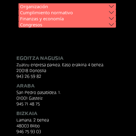
Organización
Cumplimiento normativo
Finanzas y economía
Congresos
EGOITZA NAGUSIA
Zuatzu enpresa parkea, Easo eraikina 4 behea.
20018 Donostia
943 26 59 82
ARABA
San Pedro pasabidea, 1.
01001 Gasteiz
945 71 48 75
BIZKAIA
Lamana, 2 behea
48003 Bilbo
946 75 93 03