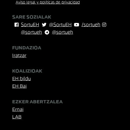
Aviso legal y políticas de privacidad
SARE SOZIALAK
SortuEH
@SortuEH
/sortueh
@sortueh
@sortueh
FUNDAZIOA
Iratzar
KOALIZIOAK
EH bildu
EH Bai
EZKER ABERTZALEA
Ernai
LAB