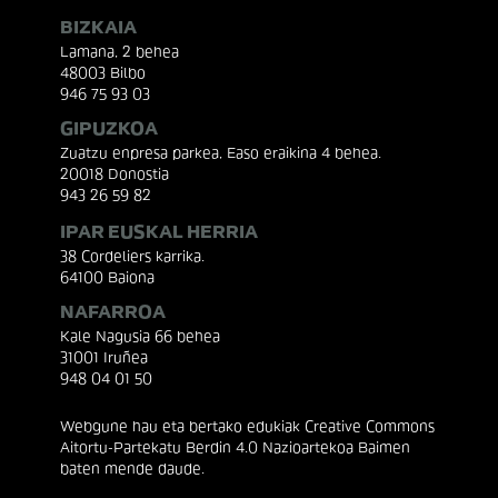
BIZKAIA
Lamana, 2 behea
48003 Bilbo
946 75 93 03
GIPUZKOA
Zuatzu enpresa parkea, Easo eraikina 4 behea.
20018 Donostia
943 26 59 82
IPAR EUSKAL HERRIA
38 Cordeliers karrika.
64100 Baiona
NAFARROA
Kale Nagusia 66 behea
31001 Iruñea
948 04 01 50
Webgune hau eta bertako edukiak Creative Commons
Aitortu-Partekatu Berdin 4.0 Nazioartekoa Baimen
baten mende daude.