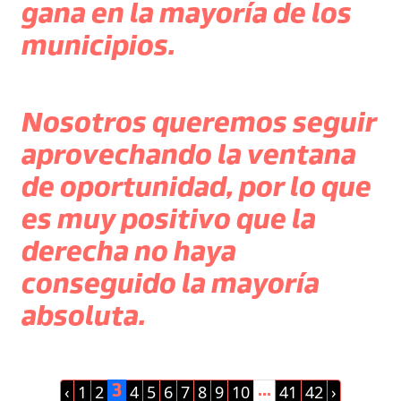
gana en la mayoría de los
municipios.
Nosotros queremos seguir
aprovechando la ventana
de oportunidad, por lo que
es muy positivo que la
derecha no haya
conseguido la mayoría
absoluta.
‹
1
2
4
5
6
7
8
9
10
41
42
›
3
...