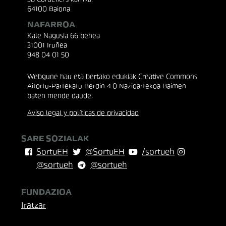
64100 Baiona
NAFARROA
Kale Nagusia 66 behea
31001 Iruñea
948 04 01 50
Webgune hau eta bertako edukiak Creative Commons
Aitortu-Partekatu Berdin 4.0 Nazioartekoa Baimen
baten mende daude.
Aviso legal y políticas de privacidad
SARE SOZIALAK
SortuEH
@SortuEH
/sortueh
@sortueh
@sortueh
FUNDAZIOA
Iratzar