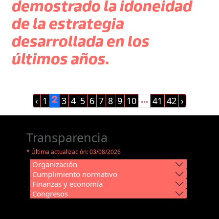
demostrado la idoneidad
de la estrategia
desarrollada en los
últimos años.
‹
1
3
4
5
6
7
8
9
10
41
42
›
2
...
Transparencia
* Última actualización: 03/08/2026
Organización
Cumplimiento normativo
Finanzas y economía
Congresos