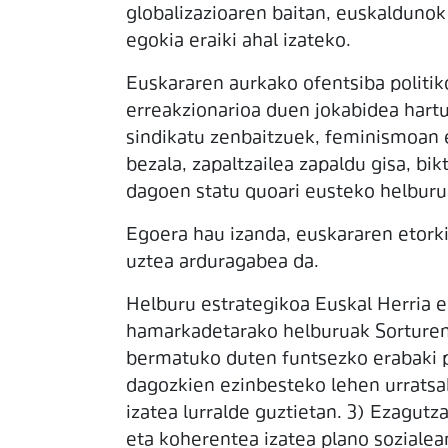
globalizazioaren baitan, euskaldunok
egokia eraiki ahal izateko.
Euskararen aurkako ofentsiba politiko
erreakzionarioa duen jokabidea hartu
sindikatu zenbaitzuek, feminismoan e
bezala, zapaltzailea zapaldu gisa, bi
dagoen statu quoari eusteko helburu
Egoera hau izanda, euskararen etork
uztea arduragabea da.
Helburu estrategikoa Euskal Herria e
hamarkadetarako helburuak Sorturen i
bermatuko duten funtsezko erabaki po
dagozkien ezinbesteko lehen urratsak
izatea lurralde guztietan. 3) Ezagutza
eta koherentea izatea plano sozialean