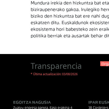
Mundura irekia den hizkuntza bat eta 
biziraupenerako gakoa, Irulegiko her
biziko den hizkuntza bat ere nahi dug
eskatzen ditu. Euskaldunok ekosiste
ekosistema hori babesteko zein erai
politika berriak eta ausartak behar d
Transparencia
Orga
* Última actualización: 03/08/2026
EGOITZA NAGUSIA
IPAR EUS
Zuatzu enpresa parkea, Easo eraikina 4
38 Cordeliers 