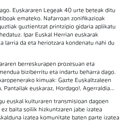
ago. Euskararen Legeak 40 urte beteak ditu
atiboak emateko. Nafarroan zonifikazioak
ztiak guztientzat printzipio gidaria aplikatu
 hedatuz. Ipar Euskal Herrian euskarak
a larria da eta heriotzara kondenatu nahi du
kararen berreskurapen prozesuan eta
endua biziberritu eta indartu beharra dago.
itxaropenerako kimuak: Gazte Euskaltzaleen
 Pantailak euskaraz, Hordago!, Agerraldia...
ugu euskal kulturaren transmisioan dagoen
a ez baita soilik hizkuntzaren jabe izatea
skalduna izatea komunitate baten parte izatea