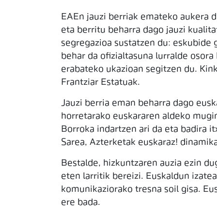
EAEn jauzi berriak emateko aukera d
eta berritu beharra dago jauzi kualit
segregazioa sustatzen du: eskubide gu
behar da ofizialtasuna lurralde osora
erabateko ukazioan segitzen du. Kink
Frantziar Estatuak.
Jauzi berria eman beharra dago eus
horretarako euskararen aldeko mugim
Borroka indartzen ari da eta badira 
Sarea, Azterketak euskaraz! dinamika,
Bestalde, hizkuntzaren auzia ezin d
eten larritik bereizi. Euskaldun izate
komunikaziorako tresna soil gisa. Eu
ere bada.