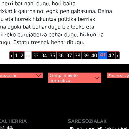
herri bat nahi dugu, hori baita
rixkatik gaurdaino: egokipen gaitasuna. Baina
u eta horrek hizkuntza politika berriak
ma egoki bat behar dugu bizitzeko eta
kitzeko burujabetza behar dugu, hizkuntza
itugu. Estatu tresnak behar ditugu.
‹
1
2
33
34
35
36
37
38
39
40
42
›
...
41
Cumplimiento
nización
Finanzas 
normativo
KAL HERRIA
SARE SOZIALAK
karrika.