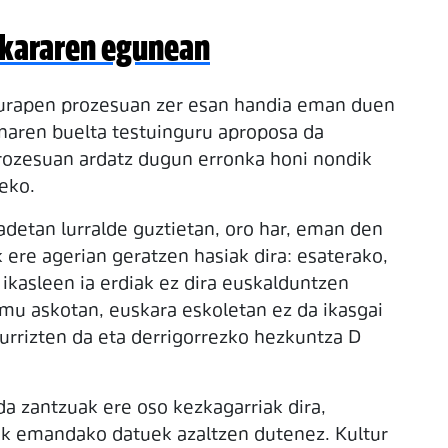
skararen egunean
kurapen prozesuan zer esan handia eman duen
naren buelta testuinguru aproposa da
prozesuan ardatz dugun erronka honi nondik
eko.
etan lurralde guztietan, oro har, eman den
 ere agerian geratzen hasiak dira: esaterako,
 ikasleen ia erdiak ez dira euskalduntzen
mu askotan, euskara eskoletan ez da ikasgai
urrizten da eta derrigorrezko hezkuntza D
da zantzuak ere oso kezkagarriak dira,
Ak emandako datuek azaltzen dutenez. Kultur