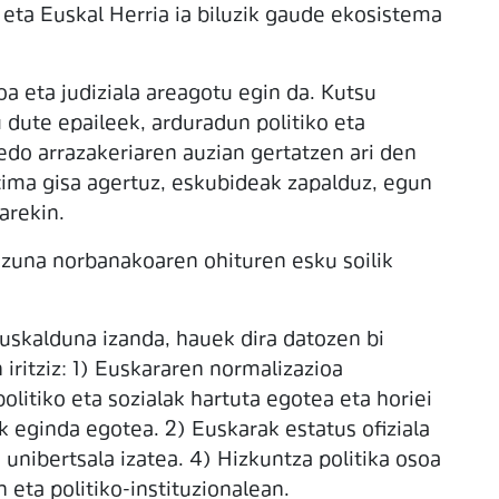
 eta Euskal Herria ia biluzik gaude ekosistema
a eta judiziala areagotu egin da. Kutsu
 dute epaileek, arduradun politiko eta
do arrazakeriaren auzian gertatzen ari den
ktima gisa agertuz, eskubideak zapalduz, egun
arekin.
izuna norbanakoaren ohituren esku soilik
uskalduna izanda, hauek dira datozen bi
ritziz: 1) Euskararen normalizazioa
litiko eta sozialak hartuta egotea eta horiei
 eginda egotea. 2) Euskarak estatus ofiziala
 unibertsala izatea. 4) Hizkuntza politika osoa
 eta politiko-instituzionalean.