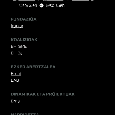
@sortueh
@sortueh
FUNDAZIOA
Iratzar
KOALIZIOAK
EH bildu
EH Bai
EZKER ABERTZALEA
Ernai
LAB
DINAMIKAK ETA PROIEKTUAK
Erria