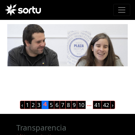
‹
1
2
3
5
6
7
8
9
10
41
42
›
4
...
Transparencia