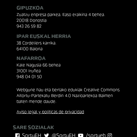
GIPUZKOA
Zuatzu enpresa parkea, Easo eraikina 4 behea.
20018 Donostia
943 26 59 82
IPAR EUSKAL HERRIA
38 Cordeliers karrika.
64100 Baiona
NAFARROA
Kale Nagusia 66 behea
31001 Iruñea
948 04 01 50
Webgune hau eta bertako edukiak Creative Commons
Aitortu-Partekatu Berdin 4.0 Nazioartekoa Baimen
baten mende daude.
Aviso legal y políticas de privacidad
SARE SOZIALAK
SortuEH
@SortuEH
/sortueh