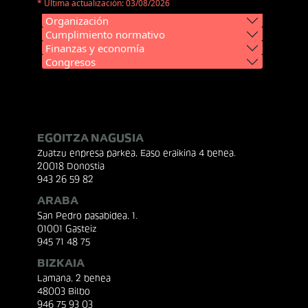
* Última actualización: 03/08/2026
Organización
Cumplimiento normativo
Finanzas y economía
Congresos
EGOITZA NAGUSIA
Zuatzu enpresa parkea, Easo eraikina 4 behea.
20018 Donostia
943 26 59 82
ARABA
San Pedro pasabidea, 1.
01001 Gasteiz
945 71 48 75
BIZKAIA
Lamana, 2 behea
48003 Bilbo
946 75 93 03