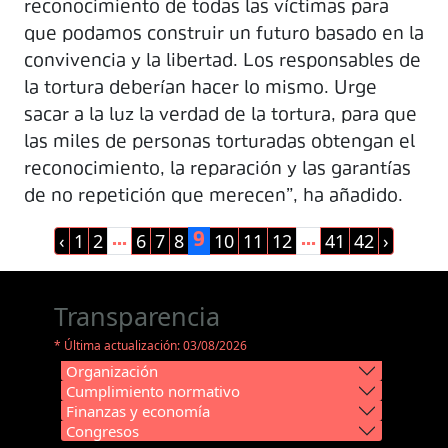
reconocimiento de todas las víctimas para
que podamos construir un futuro basado en la
convivencia y la libertad. Los responsables de
la tortura deberían hacer lo mismo. Urge
sacar a la luz la verdad de la tortura, para que
las miles de personas torturadas obtengan el
reconocimiento, la reparación y las garantías
de no repetición que merecen”, ha añadido.
‹
1
2
6
7
8
10
11
12
41
42
›
...
9
...
Transparencia
* Última actualización: 03/08/2026
Organización
Cumplimiento normativo
Finanzas y economía
Congresos