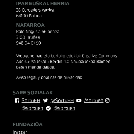
IPAR EUSKAL HERRIA
38 Cordeliers karrika.
64100 Baiona
NAFARROA
Kale Nagusia 66 behea
31001 Iruñea
948 04 01 50
Webgune hau eta bertako edukiak Creative Commons
Aitortu-Partekatu Berdin 4.0 Nazioartekoa Baimen
baten mende daude.
Aviso legal y políticas de privacidad
SARE SOZIALAK
SortuEH
@SortuEH
/sortueh
@sortueh
@sortueh
FUNDAZIOA
Iratzar