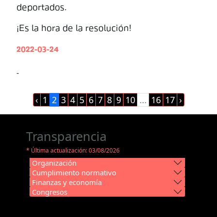
deportados.
¡Es la hora de la resolución!
2022-03-24
-
‹
1
2
3
4
5
6
7
8
9
10
...
16
17
›
Transparencia
* Última actualización: 03/08/2026
Organización
Cumplimiento normativo
Finanzas y economía
Congresos