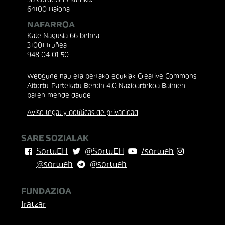
64100 Baiona
NAFARROA
Kale Nagusia 66 behea
31001 Iruñea
948 04 01 50
Webgune hau eta bertako edukiak Creative Commons
Aitortu-Partekatu Berdin 4.0 Nazioartekoa Baimen
baten mende daude.
Aviso legal y políticas de privacidad
SARE SOZIALAK
SortuEH
@SortuEH
/sortueh
@sortueh
@sortueh
FUNDAZIOA
Iratzar