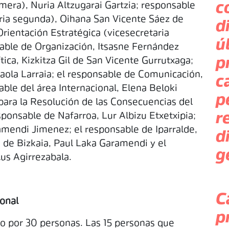
c
imera), Nuria Altzugarai Gartzia; responsable
aria segunda), Oihana San Vicente Sáez de
d
Orientación Estratégica (vicesecretaria
ú
nsable de Organización, Itsasne Fernández
p
tica, Kizkitza Gil de San Vicente Gurrutxaga;
raola Larraia; el responsable de Comunicación,
c
able del área Internacional, Elena Beloki
p
para la Resolución de las Consecuencias del
r
sponsable de Nafarroa, Lur Albizu Etxetxipia;
amendi Jimenez; el responsable de Iparralde,
d
e de Bizkaia, Paul Laka Garamendi y el
g
lus Agirrezabala.
C
onal
p
o por 30 personas. Las 15 personas que