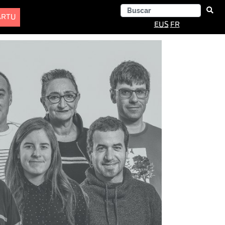
ARTU
EUS
FR