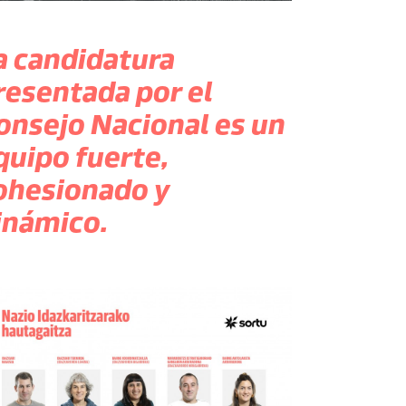
a candidatura
resentada por el
onsejo Nacional es un
quipo fuerte,
ohesionado y
inámico.