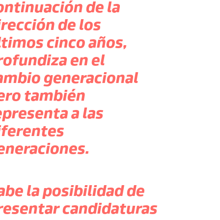
ontinuación de la
irección de los
ltimos cinco años,
rofundiza en el
ambio generacional
ero también
epresenta a las
iferentes
eneraciones.
abe la posibilidad de
resentar candidaturas