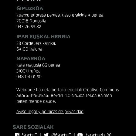
GIPUZKOA
Zuatzu enpresa parkea, Easo eraikina 4 behea.
20018 Donostia
943 26 59 82
IPAR EUSKAL HERRIA
38 Cordeliers karrika.
64100 Baiona
NAFARROA
Kale Nagusia 66 behea
31001 Iruñea
948 04 01 50
Webgune hau eta bertako edukiak Creative Commons
Aitortu-Partekatu Berdin 4.0 Nazioartekoa Baimen
baten mende daude.
Aviso legal y políticas de privacidad
SARE SOZIALAK
SortuEH
@SortuEH
/sortueh