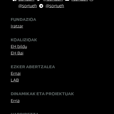
@sortueh
@sortueh
FUNDAZIOA
Iratzar
KOALIZIOAK
EH bildu
EH Bai
EZKER ABERTZALEA
Ernai
LAB
DINAMIKAK ETA PROIEKTUAK
Erria