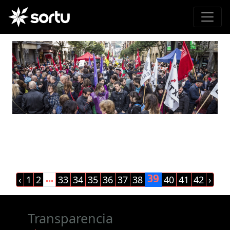
‹
1
2
33
34
35
36
37
38
40
41
42
›
...
39
Transparencia