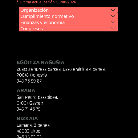
* Última actualización: 03/08/2026
Organización
Cumplimiento normativo
Finanzas y economía
Congresos
EGOITZA NAGUSIA
Zuatzu enpresa parkea, Easo eraikina 4 behea.
20018 Donostia
943 26 59 82
ARABA
San Pedro pasabidea, 1.
01001 Gasteiz
945 71 48 75
BIZKAIA
Lamana, 2 behea
48003 Bilbo
946 75 93 03