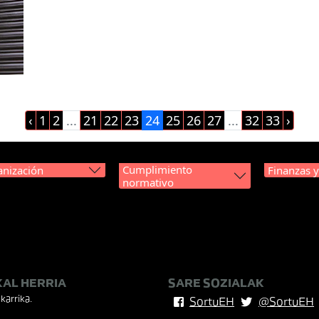
‹
1
2
...
21
22
23
24
25
26
27
...
32
33
›
Cumplimiento
nización
Finanzas 
normativo
KAL HERRIA
SARE SOZIALAK
karrika.
SortuEH
@SortuEH