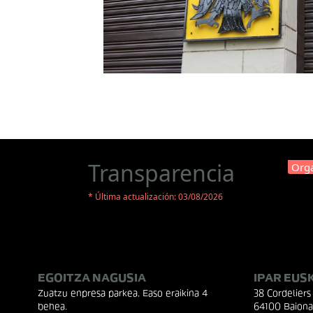
Transparencia
Orga
* Última actualización: 03/08/2026
EGOITZA NAGUSIA
IPAR EUS
Zuatzu enpresa parkea, Easo eraikina 4
38 Cordeliers 
behea.
64100 Baiona