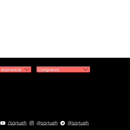
y economía
Congresos
/sortueh
@sortueh
@sortueh