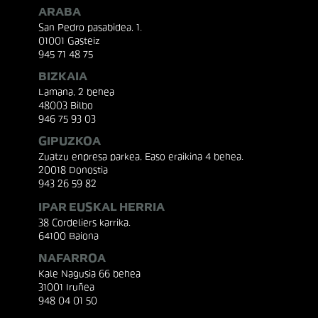
ARABA
San Pedro pasabidea, 1.
01001 Gasteiz
945 71 48 75
BIZKAIA
Lamana, 2 behea
48003 Bilbo
946 75 93 03
GIPUZKOA
Zuatzu enpresa parkea, Easo eraikina 4 behea.
20018 Donostia
943 26 59 82
IPAR EUSKAL HERRIA
38 Cordeliers karrika.
64100 Baiona
NAFARROA
Kale Nagusia 66 behea
31001 Iruñea
948 04 01 50