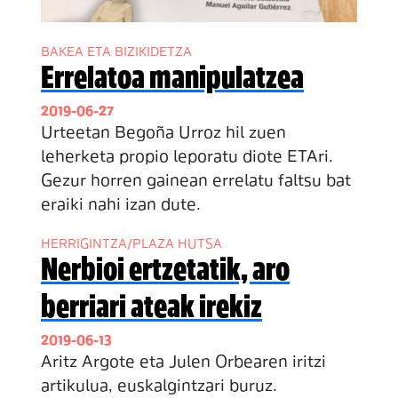
BAKEA ETA BIZIKIDETZA
Errelatoa manipulatzea
2019-06-27
Urteetan Begoña Urroz hil zuen
leherketa propio leporatu diote ETAri.
Gezur horren gainean errelatu faltsu bat
eraiki nahi izan dute.
HERRIGINTZA/PLAZA HUTSA
Nerbioi ertzetatik, aro
berriari ateak irekiz
2019-06-13
Aritz Argote eta Julen Orbearen iritzi
artikulua, euskalgintzari buruz.