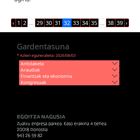
‹
1
2
...
29
30
31
32
33
34
35
...
38
39
›
Gardentasuna
* Azken eguneraketa: 2026/08/03
Antolaketa
Araudiak
Finantzak eta ekonomia
Kongresuak
EGOITZA NAGUSIA
Zuatzu enpresa parkea, Easo eraikina 4 behea.
20018 Donostia
943 26 59 82