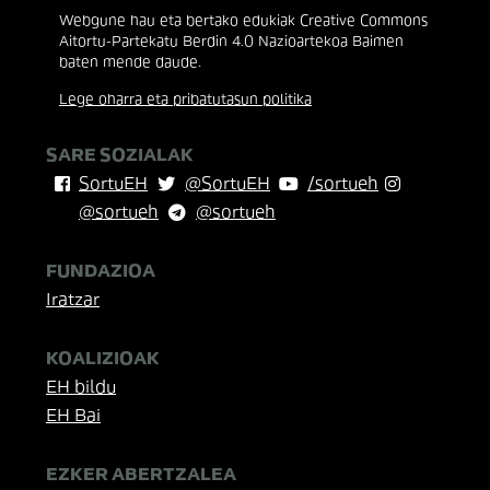
Webgune hau eta bertako edukiak Creative Commons
Aitortu-Partekatu Berdin 4.0 Nazioartekoa Baimen
baten mende daude.
Lege oharra eta pribatutasun politika
SARE SOZIALAK
SortuEH
@SortuEH
/sortueh
@sortueh
@sortueh
FUNDAZIOA
Iratzar
KOALIZIOAK
EH bildu
EH Bai
EZKER ABERTZALEA