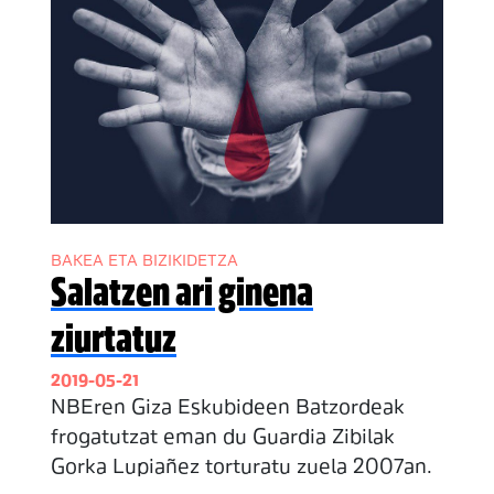
BAKEA ETA BIZIKIDETZA
Salatzen ari ginena
ziurtatuz
2019-05-21
NBEren Giza Eskubideen Batzordeak
frogatutzat eman du Guardia Zibilak
Gorka Lupiañez torturatu zuela 2007an.