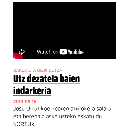
BAKEA ETA BIZIKIDETZA
Utz dezatela haien
indarkeria
2019-05-16
Josu Urrutikoetxearen atxiloketa salatu
eta berehala aske uzteko eskatu du
SORTUk.