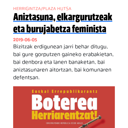
HERRIGINTZA/PLAZA HUTSA
Aniztasuna, elkargurutzeak
eta burujabetza feminista
2019-06-05
Bizitzak erdigunean jarri behar ditugu,
bai gure gorputzen gaineko erabakietan,
bai denbora eta lanen banaketan, bai
aniztasunaren aitortzan, bai komunaren
defentsan.