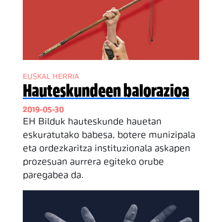
EUSKAL HERRIA
Hauteskundeen balorazioa
2019-05-30
EH Bilduk hauteskunde hauetan
eskuratutako babesa, botere munizipala
eta ordezkaritza instituzionala askapen
prozesuan aurrera egiteko orube
paregabea da.