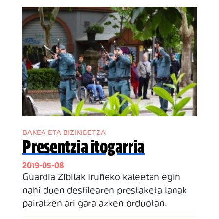
BAKEA ETA BIZIKIDETZA
Presentzia itogarria
2019-05-08
Guardia Zibilak Iruñeko kaleetan egin
nahi duen desfilearen prestaketa lanak
pairatzen ari gara azken orduotan.