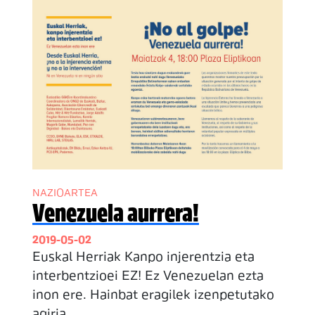
NAZIOARTEA
Venezuela aurrera!
2019-05-02
Euskal Herriak Kanpo injerentzia eta
interbentzioei EZ! Ez Venezuelan ezta
inon ere. Hainbat eragilek izenpetutako
agiria.