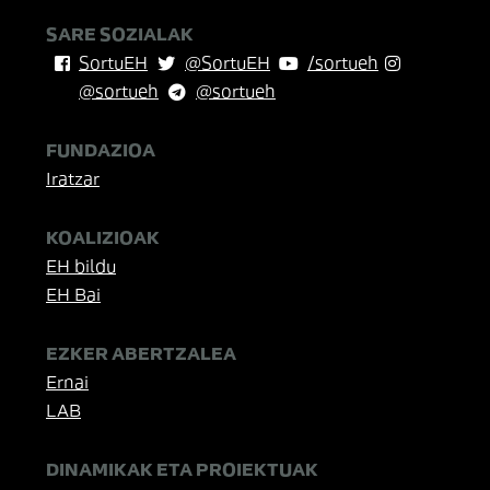
SARE SOZIALAK
SortuEH
@SortuEH
/sortueh
@sortueh
@sortueh
FUNDAZIOA
Iratzar
KOALIZIOAK
EH bildu
EH Bai
EZKER ABERTZALEA
Ernai
LAB
DINAMIKAK ETA PROIEKTUAK