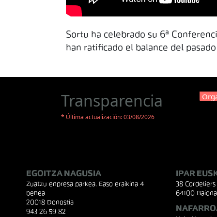
Sortu ha celebrado su 6ª Conferenc
han ratificado el balance del pasado
Transparencia
Orga
* Última actualización: 03/08/2026
EGOITZA NAGUSIA
IPAR EUS
Zuatzu enpresa parkea, Easo eraikina 4
38 Cordeliers 
behea.
64100 Baiona
20018 Donostia
NAFARRO
943 26 59 82