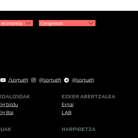
y economía
Congresos
/sortueh
@sortueh
@sortueh
KOALIZIOAK
EZKER ABERTZALEA
EH bildu
Ernai
EH Bai
LAB
TUAK
HARPIDETZA