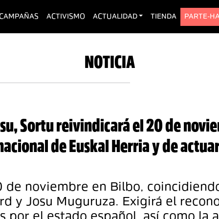
urrent)
CAMPAÑAS
ACTIVISMO
ACTUALIDAD
TIENDA
PARTE-H
NOTICIA
osu, Sortu reivindicará el 20 de no
nacional de Euskal Herria y de actua
0 de noviembre en Bilbo, coincidiendo
rd y Josu Muguruza. Exigirá el recono
s por el estado español, así como la 