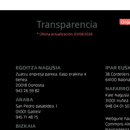
Transparencia
Orga
* Última actualización: 03/08/2026
EGOITZA NAGUSIA
IPAR EUS
Zuatzu enpresa parkea, Easo eraikina 4
38 Cordeliers 
behea.
64100 Baiona
20018 Donostia
NAFARRO
943 26 59 82
Kale Nagusia
ARABA
31001 Iruñea
San Pedro pasabidea, 1.
948 04 01 50
01001 Gasteiz
945 71 48 75
Webgune hau 
Commons Aito
BIZKAIA
Nazioartekoa