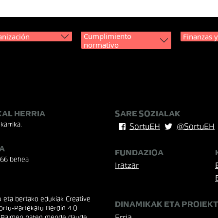
Cumplimiento
nización
Finanzas 
normativo
KAL HERRIA
SARE SOZIALAK
karrika.
SortuEH
@SortuEH
A
FUNDAZIOA
 66 behea
Iratzar
eta bertako edukiak Creative
DINAMIKAK ETA PROIEK
rtu-Partekatu Berdin 4.0
 Baimen baten mende daude.