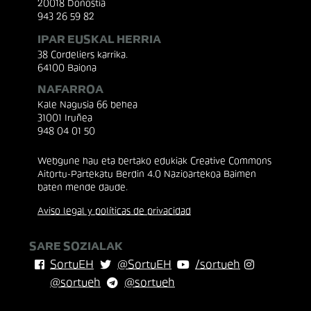
20018 Donostia
943 26 59 82
IPAR EUSKAL HERRIA
38 Cordeliers karrika.
64100 Baiona
NAFARROA
Kale Nagusia 66 behea
31001 Iruñea
948 04 01 50
Webgune hau eta bertako edukiak Creative Commons
Aitortu-Partekatu Berdin 4.0 Nazioartekoa Baimen
baten mende daude.
Aviso legal y políticas de privacidad
SARE SOZIALAK
SortuEH
@SortuEH
/sortueh
@sortueh
@sortueh