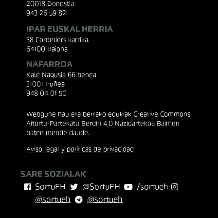
20018 Donostia
943 26 59 82
IPAR EUSKAL HERRIA
38 Cordeliers karrika.
64100 Baiona
NAFARROA
Kale Nagusia 66 behea
31001 Iruñea
948 04 01 50
Webgune hau eta bertako edukiak Creative Commons
Aitortu-Partekatu Berdin 4.0 Nazioartekoa Baimen
baten mende daude.
Aviso legal y políticas de privacidad
SARE SOZIALAK
SortuEH
@SortuEH
/sortueh
@sortueh
@sortueh