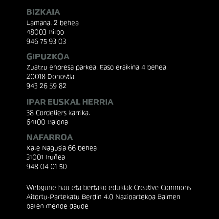
BIZKAIA
Lamana, 2 behea
48003 Bilbo
946 75 93 03
GIPUZKOA
Zuatzu enpresa parkea, Easo eraikina 4 behea.
20018 Donostia
943 26 59 82
IPAR EUSKAL HERRIA
38 Cordeliers karrika.
64100 Baiona
NAFARROA
Kale Nagusia 66 behea
31001 Iruñea
948 04 01 50
Webgune hau eta bertako edukiak Creative Commons
Aitortu-Partekatu Berdin 4.0 Nazioartekoa Baimen
baten mende daude.