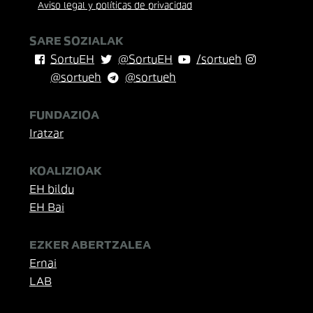
Aviso legal y políticas de privacidad
SARE SOZIALAK
SortuEH
@SortuEH
/sortueh
@sortueh
@sortueh
FUNDAZIOA
Iratzar
KOALIZIOAK
EH bildu
EH Bai
EZKER ABERTZALEA
Ernai
LAB