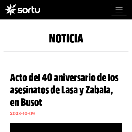
NOTICIA
Acto del 40 aniversario de los
asesinatos de Lasa y Zabala,
en Busot
2023-10-09