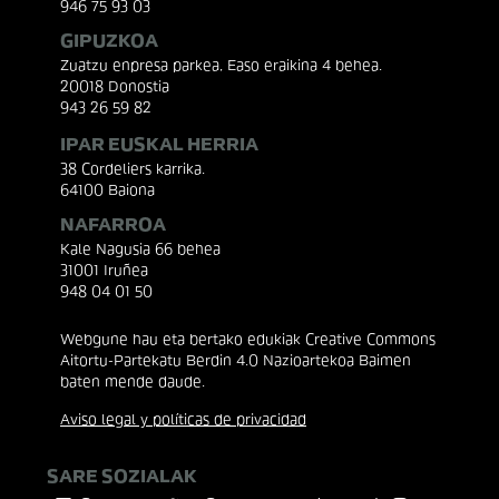
946 75 93 03
GIPUZKOA
Zuatzu enpresa parkea, Easo eraikina 4 behea.
20018 Donostia
943 26 59 82
IPAR EUSKAL HERRIA
38 Cordeliers karrika.
64100 Baiona
NAFARROA
Kale Nagusia 66 behea
31001 Iruñea
948 04 01 50
Webgune hau eta bertako edukiak Creative Commons
Aitortu-Partekatu Berdin 4.0 Nazioartekoa Baimen
baten mende daude.
Aviso legal y políticas de privacidad
SARE SOZIALAK