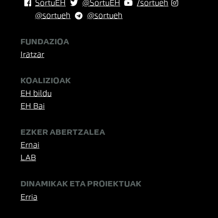
SortuEH
@SortuEH
/sortueh
@sortueh
@sortueh
FUNDAZIOA
Iratzar
KOALIZIOAK
EH bildu
EH Bai
EZKER ABERTZALEA
Ernai
LAB
DINAMIKAK ETA PROIEKTUAK
Erria