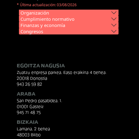
* Última actualización: 03/08/2026
Organización
Cumplimiento normativo
Finanzas y economía
Congresos
EGOITZA NAGUSIA
Zuatzu enpresa parkea, Easo eraikina 4 behea.
20018 Donostia
943 26 59 82
ARABA
San Pedro pasabidea, 1.
01001 Gasteiz
945 71 48 75
BIZKAIA
Lamana, 2 behea
48003 Bilbo