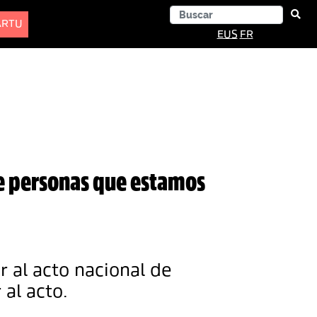
ARTU
EUS
FR
de personas que estamos
r al acto nacional de
 al acto.