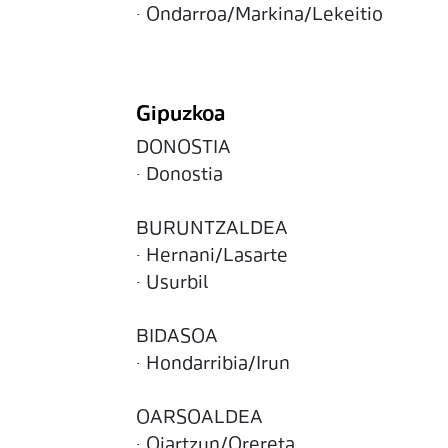
· Ondarroa/Markina/Lekeitio
Gipuzkoa
DONOSTIA
· Donostia
BURUNTZALDEA
· Hernani/Lasarte
· Usurbil
BIDASOA
· Hondarribia/Irun
OARSOALDEA
· Oiartzun/Orereta