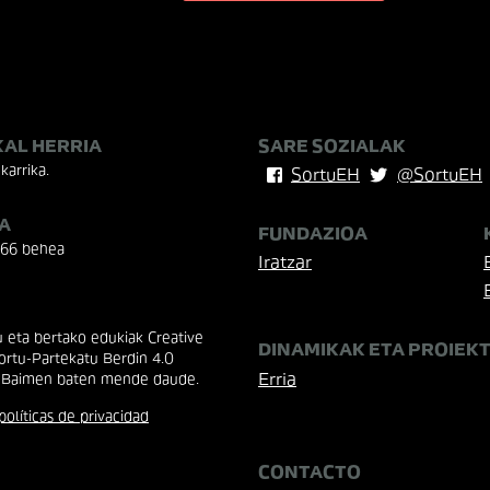
KAL HERRIA
SARE SOZIALAK
karrika.
SortuEH
@SortuEH
A
FUNDAZIOA
 66 behea
Iratzar
eta bertako edukiak Creative
DINAMIKAK ETA PROIEK
rtu-Partekatu Berdin 4.0
Erria
 Baimen baten mende daude.
políticas de privacidad
CONTACTO