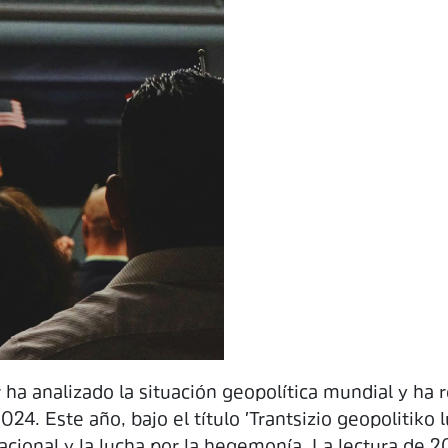
ha analizado la situación geopolítica mundial y ha 
24. Este año, bajo el título 'Trantsizio geopolitiko l
rnacional y la lucha por la hegemonía. La lectura de 