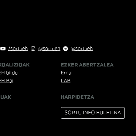
/sortueh
@sortueh
@sortueh
KOALIZIOAK
EZKER ABERTZALEA
EH bildu
Ernai
EH Bai
LAB
TUAK
HARPIDETZA
SORTU.INFO BULETINA