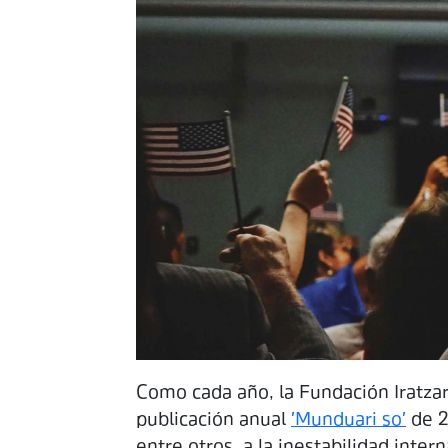
Como cada año, la Fundación Iratzar 
publicación anual
'Munduari so'
de 20
entre otros, a la inestabilidad inte