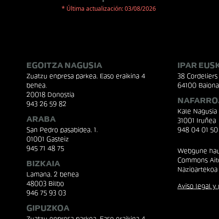
* Última actualización: 03/08/2026
EGOITZA NAGUSIA
IPAR EUS
Zuatzu enpresa parkea, Easo eraikina 4
38 Cordeliers 
behea.
64100 Baiona
20018 Donostia
NAFARRO
943 26 59 82
Kale Nagusia
ARABA
31001 Iruñea
San Pedro pasabidea, 1.
948 04 01 50
01001 Gasteiz
945 71 48 75
Webgune hau 
Commons Aito
BIZKAIA
Nazioartekoa
Lamana, 2 behea
48003 Bilbo
Aviso legal y 
946 75 93 03
GIPUZKOA