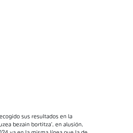
recogido sus resultados en la
uzea bezain bortitza’, en alusión,
2024 va en la misma línea que la de