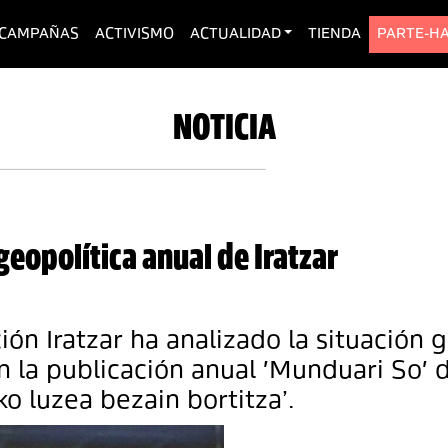
urrent)
CAMPAÑAS
ACTIVISMO
ACTUALIDAD
TIENDA
PARTE-H
NOTICIA
 geopolítica anual de Iratzar
ón Iratzar ha analizado la situación 
n la publicación anual 'Munduari So' d
iko luzea bezain bortitza’.