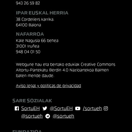
943 26 59 82
IPAR EUSKAL HERRIA
38 Cordeliers karrika.
64100 Baiona
NAFARROA
Kale Nagusia 66 behea
31001 Iruñea
948 04 01 50
Webgune hau eta bertako edukiak Creative Commons
Aitortu-Partekatu Berdin 4.0 Nazioartekoa Baimen
baten mende daude.
Aviso legal y políticas de privacidad
SARE SOZIALAK
SortuEH
@SortuEH
/sortueh
@sortueh
@sortueh