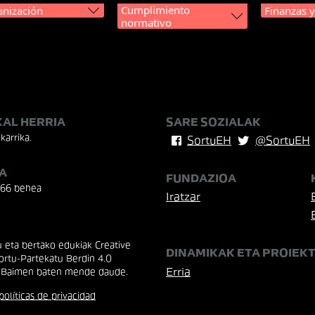
Cumplimiento
nización
Finanzas 
normativo
KAL HERRIA
SARE SOZIALAK
karrika.
SortuEH
@SortuEH
A
FUNDAZIOA
 66 behea
Iratzar
eta bertako edukiak Creative
DINAMIKAK ETA PROIEK
rtu-Partekatu Berdin 4.0
Erria
 Baimen baten mende daude.
políticas de privacidad