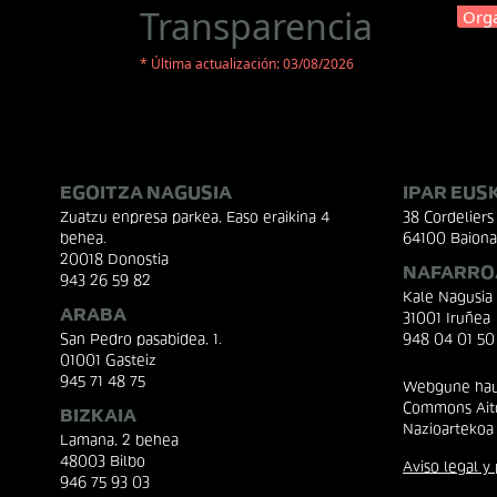
Transparencia
Orga
* Última actualización: 03/08/2026
EGOITZA NAGUSIA
IPAR EUS
Zuatzu enpresa parkea, Easo eraikina 4
38 Cordeliers 
behea.
64100 Baiona
20018 Donostia
NAFARRO
943 26 59 82
Kale Nagusia
ARABA
31001 Iruñea
San Pedro pasabidea, 1.
948 04 01 50
01001 Gasteiz
945 71 48 75
Webgune hau 
Commons Aito
BIZKAIA
Nazioartekoa
Lamana, 2 behea
48003 Bilbo
Aviso legal y 
946 75 93 03