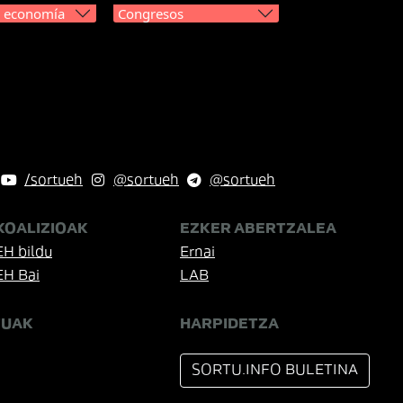
y economía
Congresos
/sortueh
@sortueh
@sortueh
KOALIZIOAK
EZKER ABERTZALEA
EH bildu
Ernai
EH Bai
LAB
TUAK
HARPIDETZA
SORTU.INFO BULETINA