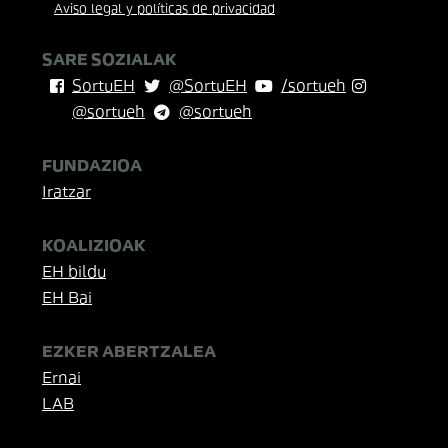
Aviso legal y políticas de privacidad
SARE SOZIALAK
SortuEH
@SortuEH
/sortueh
@sortueh
@sortueh
FUNDAZIOA
Iratzar
KOALIZIOAK
EH bildu
EH Bai
EZKER ABERTZALEA
Ernai
LAB