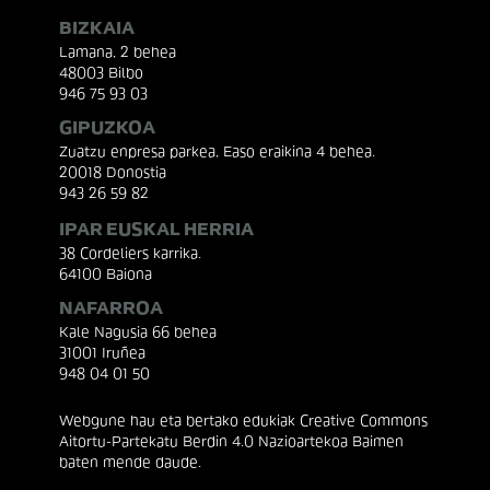
BIZKAIA
Lamana, 2 behea
48003 Bilbo
946 75 93 03
GIPUZKOA
Zuatzu enpresa parkea, Easo eraikina 4 behea.
20018 Donostia
943 26 59 82
IPAR EUSKAL HERRIA
38 Cordeliers karrika.
64100 Baiona
NAFARROA
Kale Nagusia 66 behea
31001 Iruñea
948 04 01 50
Webgune hau eta bertako edukiak Creative Commons
Aitortu-Partekatu Berdin 4.0 Nazioartekoa Baimen
baten mende daude.