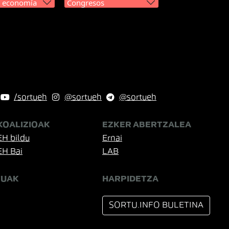
y economía
Congresos
/sortueh
@sortueh
@sortueh
KOALIZIOAK
EZKER ABERTZALEA
EH bildu
Ernai
EH Bai
LAB
TUAK
HARPIDETZA
SORTU.INFO BULETINA