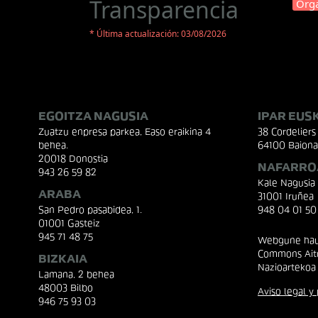
Transparencia
Orga
* Última actualización: 03/08/2026
EGOITZA NAGUSIA
IPAR EUS
Zuatzu enpresa parkea, Easo eraikina 4
38 Cordeliers 
behea.
64100 Baiona
20018 Donostia
NAFARRO
943 26 59 82
Kale Nagusia
ARABA
31001 Iruñea
San Pedro pasabidea, 1.
948 04 01 50
01001 Gasteiz
945 71 48 75
Webgune hau 
Commons Aito
BIZKAIA
Nazioartekoa
Lamana, 2 behea
48003 Bilbo
Aviso legal y 
946 75 93 03