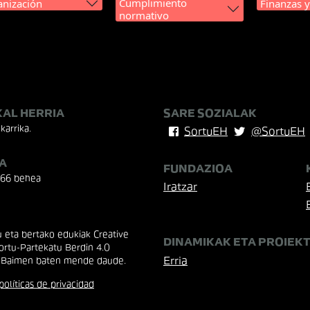
Cumplimiento
nización
Finanzas 
normativo
KAL HERRIA
SARE SOZIALAK
karrika.
SortuEH
@SortuEH
A
FUNDAZIOA
 66 behea
Iratzar
eta bertako edukiak Creative
DINAMIKAK ETA PROIEK
rtu-Partekatu Berdin 4.0
Erria
 Baimen baten mende daude.
políticas de privacidad