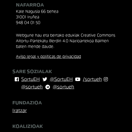
NAFARROA
Kale Nagusia 66 behea
31001 Iruñea
948 04 01 50
Webgune hau eta bertako edukiak Creative Commons
Aitortu-Partekatu Berdin 4.0 Nazioartekoa Baimen
baten mende daude.
Aviso legal y políticas de privacidad
SARE SOZIALAK
SortuEH
@SortuEH
/sortueh
@sortueh
@sortueh
FUNDAZIOA
Iratzar
KOALIZIOAK