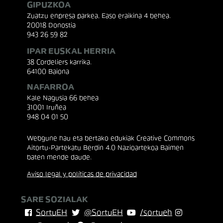
GIPUZKOA
Zuatzu enpresa parkea, Easo eraikina 4 behea.
20018 Donostia
943 26 59 82
IPAR EUSKAL HERRIA
38 Cordeliers karrika.
64100 Baiona
NAFARROA
Kale Nagusia 66 behea
31001 Iruñea
948 04 01 50
Webgune hau eta bertako edukiak Creative Commons
Aitortu-Partekatu Berdin 4.0 Nazioartekoa Baimen
baten mende daude.
Aviso legal y políticas de privacidad
SARE SOZIALAK
SortuEH
@SortuEH
/sortueh