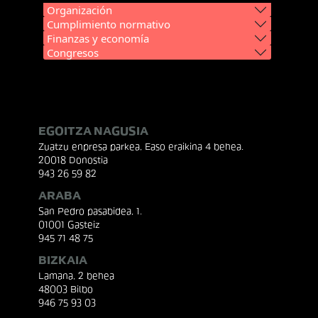
Organización
Cumplimiento normativo
Finanzas y economía
Congresos
EGOITZA NAGUSIA
Zuatzu enpresa parkea, Easo eraikina 4 behea.
20018 Donostia
943 26 59 82
ARABA
San Pedro pasabidea, 1.
01001 Gasteiz
945 71 48 75
BIZKAIA
Lamana, 2 behea
48003 Bilbo
946 75 93 03