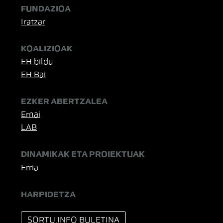
FUNDAZIOA
Iratzar
KOALIZIOAK
EH bildu
EH Bai
EZKER ABERTZALEA
Ernai
LAB
DINAMIKAK ETA PROIEKTUAK
Erria
HARPIDETZA
SORTU.INFO BULETINA