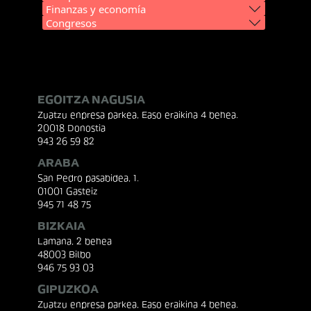
Finanzas y economía
Congresos
EGOITZA NAGUSIA
Zuatzu enpresa parkea, Easo eraikina 4 behea.
20018 Donostia
943 26 59 82
ARABA
San Pedro pasabidea, 1.
01001 Gasteiz
945 71 48 75
BIZKAIA
Lamana, 2 behea
48003 Bilbo
946 75 93 03
GIPUZKOA
Zuatzu enpresa parkea, Easo eraikina 4 behea.