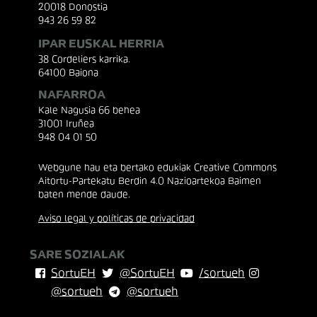
20018 Donostia
943 26 59 82
IPAR EUSKAL HERRIA
38 Cordeliers karrika.
64100 Baiona
NAFARROA
Kale Nagusia 66 behea
31001 Iruñea
948 04 01 50
Webgune hau eta bertako edukiak Creative Commons
Aitortu-Partekatu Berdin 4.0 Nazioartekoa Baimen
baten mende daude.
Aviso legal y políticas de privacidad
SARE SOZIALAK
SortuEH
@SortuEH
/sortueh
@sortueh
@sortueh