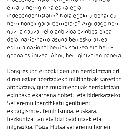
independentista herrigintzatik? Eta nola
elikatu herrigintza estrategia
independentistatik? Nola egokitu behar du
herri honek garai berrietara? Argi dago hori
guztia gauzatzeko anbizioa ezinbestekoa
dela, nazio-harrotasuna berreskuratzea,
egitura nazional berriak sortzea eta herri-
gogoa astintzea. Ahor, herrigintzaren papera.
Kongresuan erabaki genuen herrigintzan ari
diren ezker abertzaleko militanteak sareetan
antolatzea, gure mugimenduak herrigintzan
egindako ekarpena hobetu eta biderkatzeko.
Sei eremu identifikatu genituen:
ekologismoa, feminismoa, euskara,
hezkuntza, lan eta bizi baldintzak eta
migrazioa. Plaza Hutsa sei eremu horien