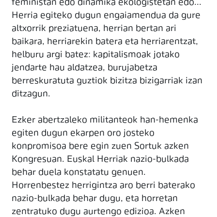
feministan edo dinamika ekologistetan edo...
Herria egiteko dugun engaiamendua da gure
altxorrik preziatuena, herrian bertan ari
baikara, herriarekin batera eta herriarentzat,
helburu argi batez: kapitalismoak jotako
jendarte hau aldatzea, burujabetza
berreskuratuta guztiok bizitza bizigarriak izan
ditzagun.
Ezker abertzaleko militanteok han-hemenka
egiten dugun ekarpen oro josteko
konpromisoa bere egin zuen Sortuk azken
Kongresuan. Euskal Herriak nazio-bulkada
behar duela konstatatu genuen.
Horrenbestez herrigintza aro berri baterako
nazio-bulkada behar dugu, eta horretan
zentratuko dugu aurtengo edizioa. Azken