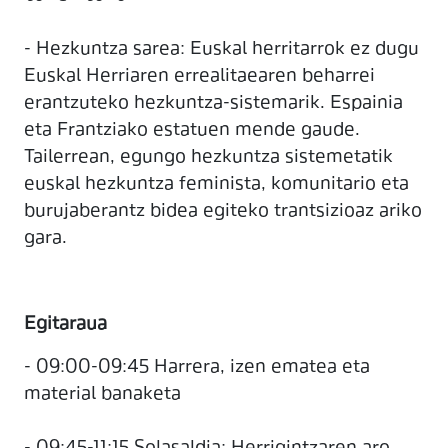
- Hezkuntza sarea: Euskal herritarrok ez dugu
Euskal Herriaren errealitaearen beharrei
erantzuteko hezkuntza-sistemarik. Espainia
eta Frantziako estatuen mende gaude.
Tailerrean, egungo hezkuntza sistemetatik
euskal hezkuntza feminista, komunitario eta
burujaberantz bidea egiteko trantsizioaz ariko
gara.
Egitaraua
- 09:00-09:45 Harrera, izen ematea eta
material banaketa