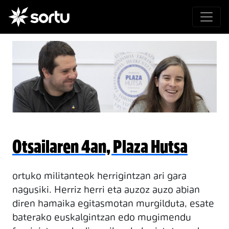
Otsailaren 4an, Plaza Hutsa
ortuko militanteok herrigintzan ari gara
nagusiki. Herriz herri eta auzoz auzo abian
diren hamaika egitasmotan murgilduta, esate
baterako euskalgintzan edo mugimendu