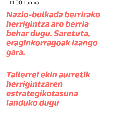
- 14.00 Luntxa
Nazio-bulkada berrirako
herrigintza aro berria
behar dugu. Saretuta,
eraginkorragoak izango
gara.
Tailerrei ekin aurretik
herrigintzaren
estrategikotasuna
landuko dugu