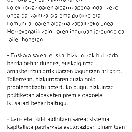
borroka egitea. Zaintza-lanen
kolektibizazioaren aldarrikapena indartzeko
unea da, zaintza-sistema publiko eta
komunitarioaren aldarria zabaltzeko unea.
Horrexegatik zaintzaren inguruan jardungo da
tailer honetan.
- Euskara sarea: euskal hizkuntzak bultzada
berria behar duenez, euskalgintza
arnasberritua artikulatzen laguntzen ari gara.
Tailerrean, hizkuntzaren auzia nola
problematizatu aztertuko dugu, hizkuntza
politiketan aldaketen premia dagoela
ikusarazi behar baitugu.
- Lan- eta bizi-baldintzen sarea: sistema
kapitalista patriarkala esplotazioan oinarritzen