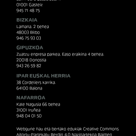
01001 Gasteiz
945 71 48 75
BIZKAIA
Lamana, 2 behea
48003 Bilbo
946 75 93 03
GIPUZKOA
Zuatzu enpresa parkea, Easo eraikina 4 behea.
20018 Donostia
943 26 59 82
IPAR EUSKAL HERRIA
38 Cordeliers karrika.
64100 Baiona
NAFARROA
Kale Nagusia 66 behea
31001 Iruñea
948 04 01 50
Webgune hau eta bertako edukiak Creative Commons
Aitortu-Partekatu Berdin 4.0 Nazioartekoa Baimen