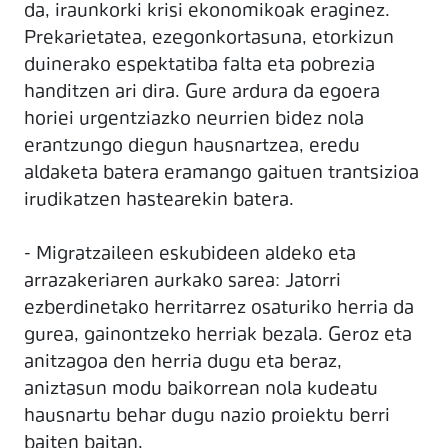
da, iraunkorki krisi ekonomikoak eraginez.
Prekarietatea, ezegonkortasuna, etorkizun
duinerako espektatiba falta eta pobrezia
handitzen ari dira. Gure ardura da egoera
horiei urgentziazko neurrien bidez nola
erantzungo diegun hausnartzea, eredu
aldaketa batera eramango gaituen trantsizioa
irudikatzen hastearekin batera.
- Migratzaileen eskubideen aldeko eta
arrazakeriaren aurkako sarea: Jatorri
ezberdinetako herritarrez osaturiko herria da
gurea, gainontzeko herriak bezala. Geroz eta
anitzagoa den herria dugu eta beraz,
aniztasun modu baikorrean nola kudeatu
hausnartu behar dugu nazio proiektu berri
baiten baitan.