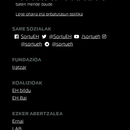
baten mende daude.
Lege oharra eta pribatutasun politika
SARE SOZIALAK
SortuEH
@SortuEH
/sortueh
@sortueh
@sortueh
FUNDAZIOA
Iratzar
KOALIZIOAK
EH bildu
EH Bai
EZKER ABERTZALEA
Ernai
LAB