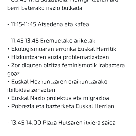
- 09:45-11:15 Solasaldia: Herrigintzaren aro
berri baterako nazio bulkada
- 11:15-11:45 Atsedena eta kafea
- 11:45-13:45 Eremuetako ariketak
• Ekologismoaren erronka Euskal Herritik
• Hizkuntzaren auzia problematizatzen
• Zor diguten bizitza feminismotik irabaztera
goaz
• Euskal Hezkuntzaren eraikuntzarako
ibilbidea zehazten
• Euskal Nazio proiektua eta migrazioa
• Pobrezia eta bazterketa Euskal Herrian
- 13:45-14:00 Plaza Hutsaren itxiera saioa