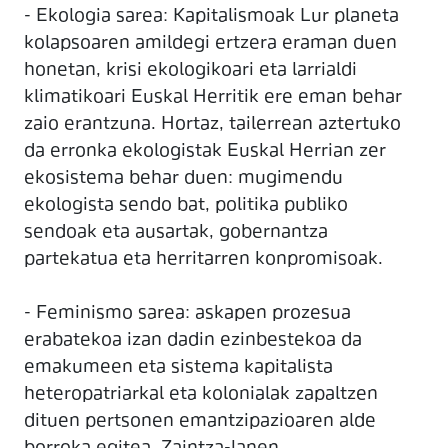
- Ekologia sarea: Kapitalismoak Lur planeta
kolapsoaren amildegi ertzera eraman duen
honetan, krisi ekologikoari eta larrialdi
klimatikoari Euskal Herritik ere eman behar
zaio erantzuna. Hortaz, tailerrean aztertuko
da erronka ekologistak Euskal Herrian zer
ekosistema behar duen: mugimendu
ekologista sendo bat, politika publiko
sendoak eta ausartak, gobernantza
partekatua eta herritarren konpromisoak.
- Feminismo sarea: askapen prozesua
erabatekoa izan dadin ezinbestekoa da
emakumeen eta sistema kapitalista
heteropatriarkal eta kolonialak zapaltzen
dituen pertsonen emantzipazioaren alde