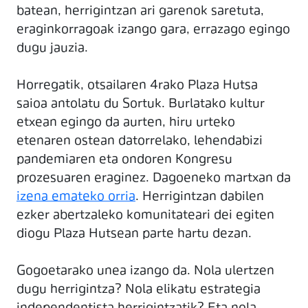
batean, herrigintzan ari garenok saretuta,
eraginkorragoak izango gara, errazago egingo
dugu jauzia.
Horregatik, otsailaren 4rako Plaza Hutsa
saioa antolatu du Sortuk. Burlatako kultur
etxean egingo da aurten, hiru urteko
etenaren ostean datorrelako, lehendabizi
pandemiaren eta ondoren Kongresu
prozesuaren eraginez. Dagoeneko martxan da
izena emateko orria
. Herrigintzan dabilen
ezker abertzaleko komunitateari dei egiten
diogu Plaza Hutsean parte hartu dezan.
Gogoetarako unea izango da. Nola ulertzen
dugu herrigintza? Nola elikatu estrategia