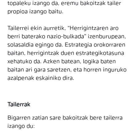
topaleku izango da, eremu bakoitzak tailer
propioa izango baitu.
Tailerrei ekin aurretik, “Herrigintzaren aro
berri baterako nazio-bulkada” izenburupean,
solasaldia egingo da. Estrategia orokorraren
baitan, herrigintzak duen estrategikotasuna
xehatuko da. Azken batean, logika baten
baitan ari gara saretzen, eta horren inguruko
azalpenak eskainiko dira.
Tailerrak
Bigarren zatian sare bakoitzak bere tailerra
izango du: