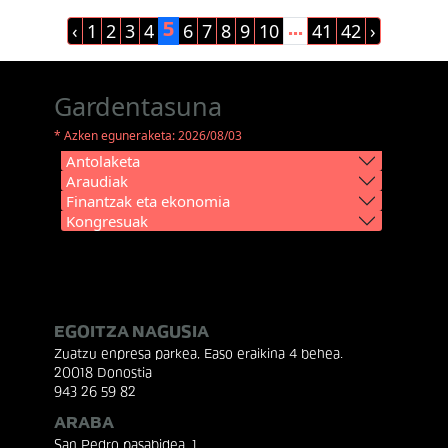
‹
1
2
3
4
6
7
8
9
10
41
42
›
5
...
Gardentasuna
* Azken eguneraketa: 2026/08/03
Antolaketa
Araudiak
Finantzak eta ekonomia
Kongresuak
EGOITZA NAGUSIA
Zuatzu enpresa parkea, Easo eraikina 4 behea.
20018 Donostia
943 26 59 82
ARABA
San Pedro pasabidea, 1.