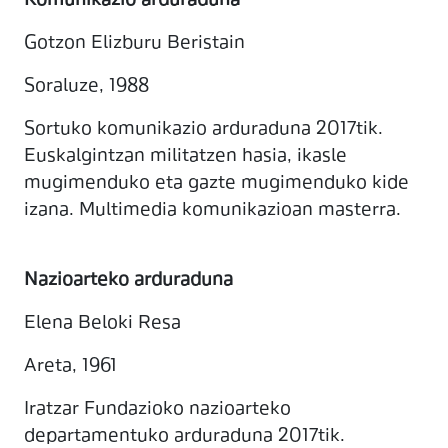
Komunikazio arduraduna
Gotzon Elizburu Beristain
Soraluze, 1988
Sortuko komunikazio arduraduna 2017tik.
Euskalgintzan militatzen hasia, ikasle
mugimenduko eta gazte mugimenduko kide
izana. Multimedia komunikazioan masterra.
Nazioarteko arduraduna
Elena Beloki Resa
Areta, 1961
Iratzar Fundazioko nazioarteko
departamentuko arduraduna 2017tik.