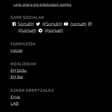
Lege oharra eta pribatutasun politika
SARE SOZIALAK
SortuEH
@SortuEH
/sortueh
@sortueh
@sortueh
FUNDAZIOA
Iratzar
KOALIZIOAK
EH bildu
EH Bai
EZKER ABERTZALEA
Ernai
LAB