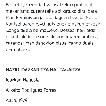
Bestetik, zuzendaritza osatzeko garaian bi
mekanismo zuzentzaile aplikatuko dira: bata,
Plan Feministan jasota dagoen bezala, Nazio
Kontseiluaren %40 gutxienez emakumezkoak
izango direla bermatzeko. Bestea, herrialde
bakoitzak duen sortzaile kopuruaren arabera,
zuzendaritzan dagokion pisua izango duela
bermatzeko.
NAZIO IDAZKARITZA HAUTAGAITZA
Idazkari Nagusia
Arkaitz Rodriguez Torres
Altza, 1979