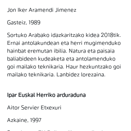
Jon Iker Aramendi Jimenez
Gasteiz, 1989
Sortuko Arabako idazkaritzako kidea 2018tik.
Ernai antolakundean eta herri mugimenduko
hainbat eremutan ibilia. Natura eta paisaia
baliabideen kudeaketa eta antolamenduko
goi mailako teknikaria. Haur hezkuntzako goi
mailako teknikaria. Lanbidez lorezaina.
Ipar Euskal Herriko arduraduna
Aitor Servier Etxexuri
Azkaine, 1997