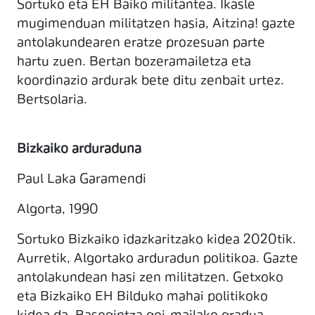
Sortuko eta EH Baiko militantea. Ikasle
mugimenduan militatzen hasia, Aitzina! gazte
antolakundearen eratze prozesuan parte
hartu zuen. Bertan bozeramailetza eta
koordinazio ardurak bete ditu zenbait urtez.
Bertsolaria.
Bizkaiko arduraduna
Paul Laka Garamendi
Algorta, 1990
Sortuko Bizkaiko idazkaritzako kidea 2020tik.
Aurretik, Algortako arduradun politikoa. Gazte
antolakundean hasi zen militatzen. Getxoko
eta Bizkaiko EH Bilduko mahai politikoko