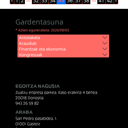
‹
1
2
32
33
34
36
37
38
41
42
›
...
35
...
Gardentasuna
* Azken eguneraketa: 2026/08/03
Antolaketa
Araudiak
Finantzak eta ekonomia
Kongresuak
EGOITZA NAGUSIA
Zuatzu enpresa parkea, Easo eraikina 4 behea.
20018 Donostia
943 26 59 82
ARABA
San Pedro pasabidea, 1.
01001 Gasteiz