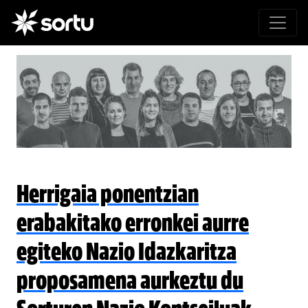
Herrigaia ponentzian
erabakitako erronkei aurre
egiteko Nazio Idazkaritza
proposamena aurkeztu du