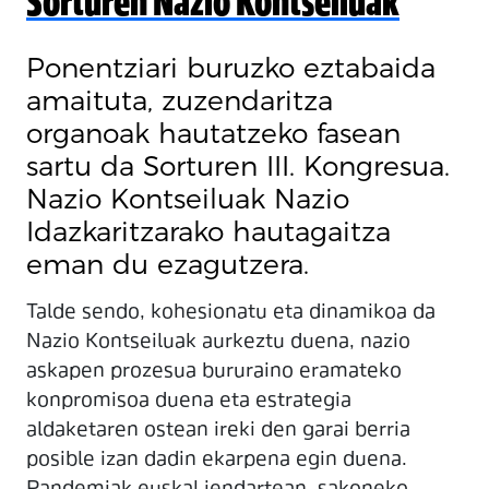
Sorturen Nazio Kontseiluak
Ponentziari buruzko eztabaida
amaituta, zuzendaritza
organoak hautatzeko fasean
sartu da Sorturen III. Kongresua.
Nazio Kontseiluak Nazio
Idazkaritzarako hautagaitza
eman du ezagutzera.
Talde sendo, kohesionatu eta dinamikoa da
Nazio Kontseiluak aurkeztu duena, nazio
askapen prozesua bururaino eramateko
konpromisoa duena eta estrategia
aldaketaren ostean ireki den garai berria
posible izan dadin ekarpena egin duena.