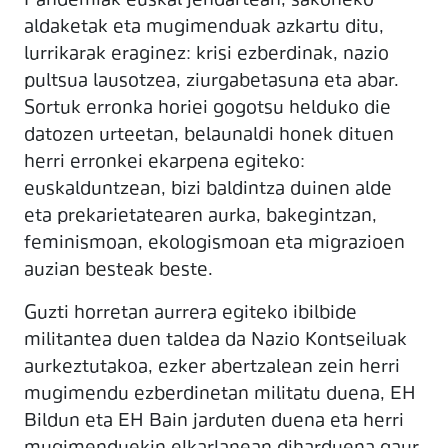
Pandemiak euskal jendartean, sakoneko
aldaketak eta mugimenduak azkartu ditu,
lurrikarak eraginez: krisi ezberdinak, nazio
pultsua lausotzea, ziurgabetasuna eta abar.
Sortuk erronka horiei gogotsu helduko die
datozen urteetan, belaunaldi honek dituen
herri erronkei ekarpena egiteko:
euskalduntzean, bizi baldintza duinen alde
eta prekarietatearen aurka, bakegintzan,
feminismoan, ekologismoan eta migrazioen
auzian besteak beste.
Guzti horretan aurrera egiteko ibilbide
militantea duen taldea da Nazio Kontseiluak
aurkeztutakoa, ezker abertzalean zein herri
mugimendu ezberdinetan militatu duena, EH
Bildun eta EH Bain jarduten duena eta herri