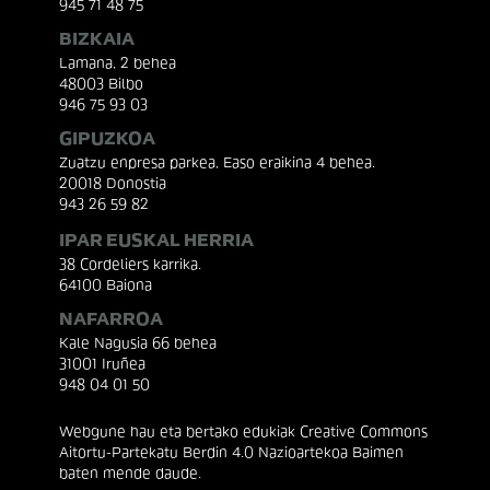
945 71 48 75
BIZKAIA
Lamana, 2 behea
48003 Bilbo
946 75 93 03
GIPUZKOA
Zuatzu enpresa parkea, Easo eraikina 4 behea.
20018 Donostia
943 26 59 82
IPAR EUSKAL HERRIA
38 Cordeliers karrika.
64100 Baiona
NAFARROA
Kale Nagusia 66 behea
31001 Iruñea
948 04 01 50
Webgune hau eta bertako edukiak Creative Commons
Aitortu-Partekatu Berdin 4.0 Nazioartekoa Baimen
baten mende daude.