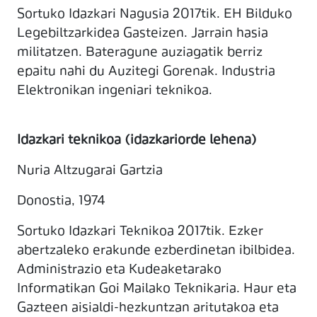
Sortuko Idazkari Nagusia 2017tik. EH Bilduko
Legebiltzarkidea Gasteizen. Jarrain hasia
militatzen. Bateragune auziagatik berriz
epaitu nahi du Auzitegi Gorenak. Industria
Elektronikan ingeniari teknikoa.
Idazkari teknikoa (idazkariorde lehena)
Nuria Altzugarai Gartzia
Donostia, 1974
Sortuko Idazkari Teknikoa 2017tik. Ezker
abertzaleko erakunde ezberdinetan ibilbidea.
Administrazio eta Kudeaketarako
Informatikan Goi Mailako Teknikaria. Haur eta
Gazteen aisialdi-hezkuntzan aritutakoa eta