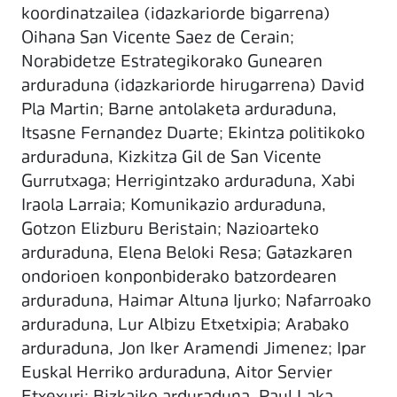
koordinatzailea (idazkariorde bigarrena)
Oihana San Vicente Saez de Cerain;
Norabidetze Estrategikorako Gunearen
arduraduna (idazkariorde hirugarrena) David
Pla Martin; Barne antolaketa arduraduna,
Itsasne Fernandez Duarte; Ekintza politikoko
arduraduna, Kizkitza Gil de San Vicente
Gurrutxaga; Herrigintzako arduraduna, Xabi
Iraola Larraia; Komunikazio arduraduna,
Gotzon Elizburu Beristain; Nazioarteko
arduraduna, Elena Beloki Resa; Gatazkaren
ondorioen konponbiderako batzordearen
arduraduna, Haimar Altuna Ijurko; Nafarroako
arduraduna, Lur Albizu Etxetxipia; Arabako
arduraduna, Jon Iker Aramendi Jimenez; Ipar
Euskal Herriko arduraduna, Aitor Servier