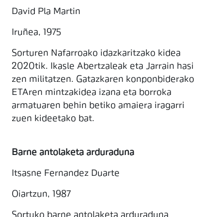
David Pla Martin
Iruñea, 1975
Sorturen Nafarroako idazkaritzako kidea
2020tik. Ikasle Abertzaleak eta Jarrain hasi
zen militatzen. Gatazkaren konponbiderako
ETAren mintzakidea izana eta borroka
armatuaren behin betiko amaiera iragarri
zuen kideetako bat.
Barne antolaketa arduraduna
Itsasne Fernandez Duarte
Oiartzun, 1987
Sortuko barne antolaketa arduraduna