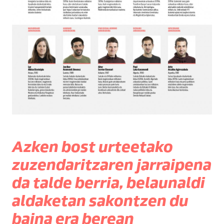
Azken bost urteetako
zuzendaritzaren jarraipena
da talde berria, belaunaldi
aldaketan sakontzen du
baina era berean