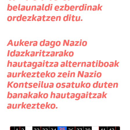
belaunaldi ezberdinak
ordezkatzen ditu.
Aukera dago Nazio
Idazkaritzarako
hautagaitza alternatiboak
aurkezteko zein Nazio
Kontseilua osatuko duten
banakako hautagaitzak
aurkezteko.