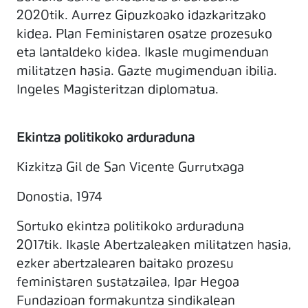
2020tik. Aurrez Gipuzkoako idazkaritzako
kidea. Plan Feministaren osatze prozesuko
eta lantaldeko kidea. Ikasle mugimenduan
militatzen hasia. Gazte mugimenduan ibilia.
Ingeles Magisteritzan diplomatua.
Ekintza politikoko arduraduna
Kizkitza Gil de San Vicente Gurrutxaga
Donostia, 1974
Sortuko ekintza politikoko arduraduna
2017tik. Ikasle Abertzaleaken militatzen hasia,
ezker abertzalearen baitako prozesu
feministaren sustatzailea, Ipar Hegoa
Fundazioan formakuntza sindikalean