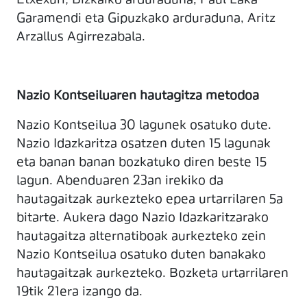
Etxexuri; Bizkaiko arduraduna, Paul Laka
Garamendi eta Gipuzkako arduraduna, Aritz
Arzallus Agirrezabala.
Nazio Kontseiluaren hautagitza metodoa
Nazio Kontseilua 30 lagunek osatuko dute.
Nazio Idazkaritza osatzen duten 15 lagunak
eta banan banan bozkatuko diren beste 15
lagun. Abenduaren 23an irekiko da
hautagaitzak aurkezteko epea urtarrilaren 5a
bitarte. Aukera dago Nazio Idazkaritzarako
hautagaitza alternatiboak aurkezteko zein
Nazio Kontseilua osatuko duten banakako
hautagaitzak aurkezteko. Bozketa urtarrilaren
19tik 21era izango da.