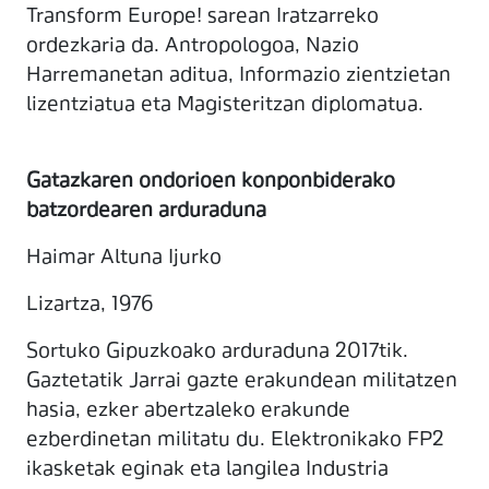
Transform Europe! sarean Iratzarreko
ordezkaria da. Antropologoa, Nazio
Harremanetan aditua, Informazio zientzietan
lizentziatua eta Magisteritzan diplomatua.
Gatazkaren ondorioen konponbiderako
batzordearen arduraduna
Haimar Altuna Ijurko
Lizartza, 1976
Sortuko Gipuzkoako arduraduna 2017tik.
Gaztetatik Jarrai gazte erakundean militatzen
hasia, ezker abertzaleko erakunde
ezberdinetan militatu du. Elektronikako FP2
ikasketak eginak eta langilea Industria