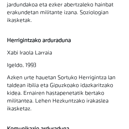
jardundakoa eta ezker abertzaleko hainbat
erakundetan militante izana. Soziologian
ikasketak.
Herrigintzako arduraduna
Xabi Iraola Larraia
Igeldo, 1993
Azken urte hauetan Sortuko Herrigintza lan
taldean ibilia eta Gipuzkoako idazkaritzako
kidea. Ernairen hastapenetatik bertako
militantea. Lehen Hezkuntzako irakaslea
ikasketaz.