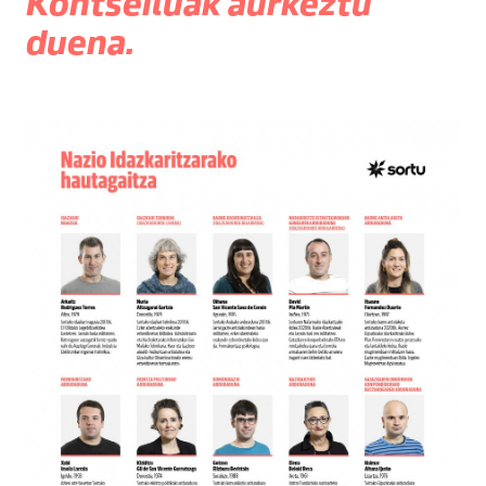
Kontseiluak aurkeztu
duena.