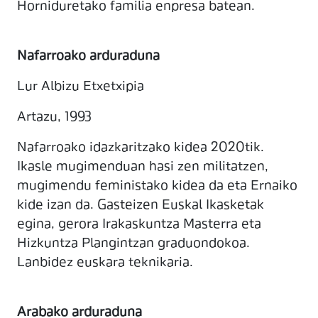
Horniduretako familia enpresa batean.
Nafarroako arduraduna
Lur Albizu Etxetxipia
Artazu, 1993
Nafarroako idazkaritzako kidea 2020tik.
Ikasle mugimenduan hasi zen militatzen,
mugimendu feministako kidea da eta Ernaiko
kide izan da. Gasteizen Euskal Ikasketak
egina, gerora Irakaskuntza Masterra eta
Hizkuntza Plangintzan graduondokoa.
Lanbidez euskara teknikaria.
Arabako arduraduna