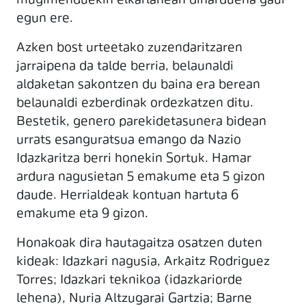
mugimenduekin elkarlanean diharduena gaur
egun ere.
Azken bost urteetako zuzendaritzaren
jarraipena da talde berria, belaunaldi
aldaketan sakontzen du baina era berean
belaunaldi ezberdinak ordezkatzen ditu.
Bestetik, genero parekidetasunera bidean
urrats esanguratsua emango da Nazio
Idazkaritza berri honekin Sortuk. Hamar
ardura nagusietan 5 emakume eta 5 gizon
daude. Herrialdeak kontuan hartuta 6
emakume eta 9 gizon.
Honakoak dira hautagaitza osatzen duten
kideak: Idazkari nagusia, Arkaitz Rodriguez
Torres; Idazkari teknikoa (idazkariorde
lehena), Nuria Altzugarai Gartzia; Barne