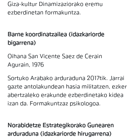
Giza-kultur Dinamizaziorako eremu
ezberdinetan formakuntza.
Barne koordinatzailea (idazkariorde
bigarrena)
Oihana San Vicente Saez de Cerain
Agurain, 1976
Sortuko Arabako arduraduna 2017tik. Jarrai
gazte antolakundean hasia militatzen, ezker
abertzaleko erakunde ezberdinetako kidea
izan da. Formakuntzaz psikologoa.
Norabidetze Estrategikorako Gunearen
arduraduna (idazkariorde hirugarrena)