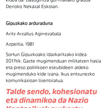
kidea da. Basogintza goi-mailako gradua
Derioko Nekazal Eskolan.
Gipuzkako arduraduna
Aritz Arzallus Agirrezabala
Azpeitia, 1981
Sortun Gipuzkoako idazkaritzako kidea
2017tik. Gazte mugimenduan militatzen hasia
eta preso politikoen eskubideen aldeko
mugimenduko kide izana. Ikus entzunezko
komunikazioan lizentziatua.
Talde sendo, kohesionatu
eta dinamikoa da Nazio