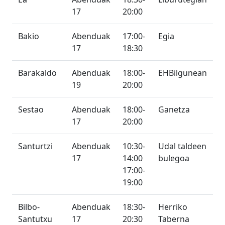
17
20:00
Bakio
Abenduak
17:00-
Egia
17
18:30
Barakaldo
Abenduak
18:00-
EHBilgunean
19
20:00
Sestao
Abenduak
18:00-
Ganetza
17
20:00
Santurtzi
Abenduak
10:30-
Udal taldeen
17
14:00
bulegoa
17:00-
19:00
Bilbo-
Abenduak
18:30-
Herriko
Santutxu
17
20:30
Taberna