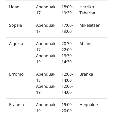
Ugao
Abenduak
18:00-
Herriko
17
19:30
Taberna
Sopela
Abenduak
17:00-
Mikelatsen
17
19:00
Algorta
Abenduak
20:30-
Abiane
17
22:00
Abenduak
13:30-
19
14:30
Erromo
Abenduak
12:00-
Branka
18
14:00
Abenduak
12:00-
19
14:00
Erandio
Abenduak
19:00-
Hegoalde
19
20:00