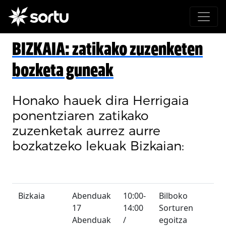
BIZKAIA: zatikako zuzenketen
bozketa guneak
Honako hauek dira Herrigaia
ponentziaren zatikako
zuzenketak aurrez aurre
bozkatzeko lekuak Bizkaian:
Bizkaia
Abenduak
10:00-
Bilboko
17
14:00
Sorturen
Abenduak
/
egoitza