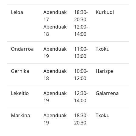
Leioa
Abenduak
18:30-
Kurkudi
17
20:30
Abenduak
12:00-
18
14:00
Ondarroa
Abenduak
11:00-
Txoku
19
13:00
Gernika
Abenduak
10:00-
Harizpe
18
12:00
Lekeitio
Abenduak
12:30-
Galarrena
19
14:00
Markina
Abenduak
18:30-
Txoku
19
20:30