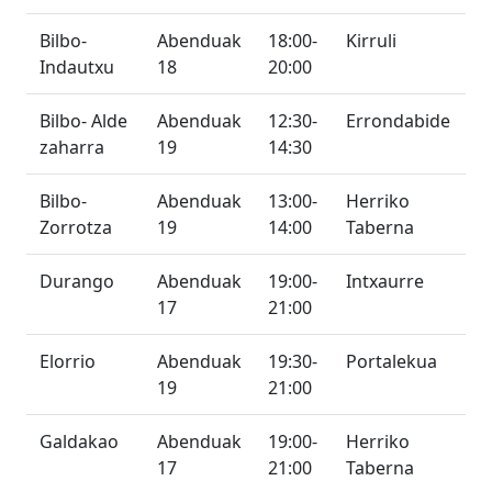
Bilbo-
Abenduak
18:00-
Kirruli
Indautxu
18
20:00
Bilbo- Alde
Abenduak
12:30-
Errondabide
zaharra
19
14:30
Bilbo-
Abenduak
13:00-
Herriko
Zorrotza
19
14:00
Taberna
Durango
Abenduak
19:00-
Intxaurre
17
21:00
Elorrio
Abenduak
19:30-
Portalekua
19
21:00
Galdakao
Abenduak
19:00-
Herriko
17
21:00
Taberna