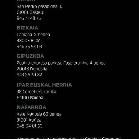
ARABA
San Pedro pasabidea, 1.
01001 Gasteiz
945 71 48 75
BIZKAIA
Lamana, 2 behea
48003 Bilbo
946 75 93 03
GIPUZKOA
Zuatzu enpresa parkea, Easo eraikina 4 behea.
20018 Donostia
943 26 59 82
IPAR EUSKAL HERRIA
38 Cordeliers karrika.
64100 Baiona
NAFARROA
Kale Nagusia 66 behea
31001 Iruñea
948 04 01 50