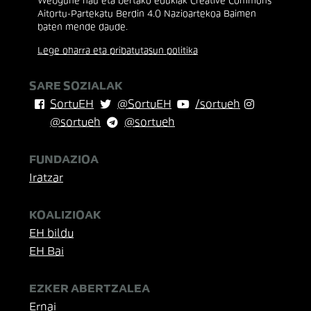
Webgune hau eta bertako edukiak Creative Commons
Aitortu-Partekatu Berdin 4.0 Nazioartekoa Baimen
baten mende daude.
Lege oharra eta pribatutasun politika
SARE SOZIALAK
SortuEH
@SortuEH
/sortueh
@sortueh
@sortueh
FUNDAZIOA
Iratzar
KOALIZIOAK
EH bildu
EH Bai
EZKER ABERTZALEA
Ernai