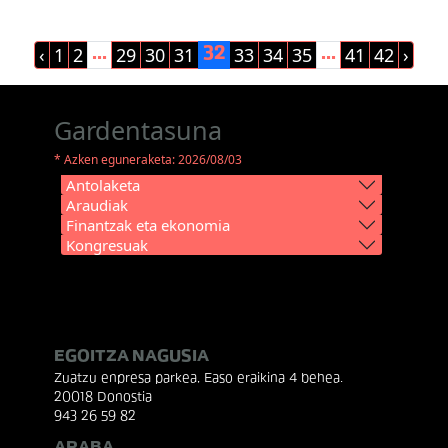
‹
1
2
29
30
31
33
34
35
41
42
›
...
32
...
Gardentasuna
* Azken eguneraketa: 2026/08/03
Antolaketa
Araudiak
Finantzak eta ekonomia
Kongresuak
EGOITZA NAGUSIA
Zuatzu enpresa parkea, Easo eraikina 4 behea.
20018 Donostia
943 26 59 82