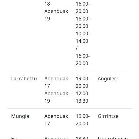
18
16:00-
Abenduak
20:00
19
16:00-
20:00
10:00-
14:00
/
16:00-
20:00
Larrabetzu
Abenduak
19:00-
Anguleri
17
20:00
Abenduak
12:00-
19
13:30
Mungia
Abenduak
19:00-
Girrintze
17
20:00
Ea
Abenduak
18:30-
Liburutegian