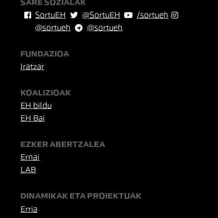
SARE SOZIALAK
SortuEH
@SortuEH
/sortueh
@sortueh
@sortueh
FUNDAZIOA
Iratzar
KOALIZIOAK
EH bildu
EH Bai
EZKER ABERTZALEA
Ernai
LAB
DINAMIKAK ETA PROIEKTUAK
Erria