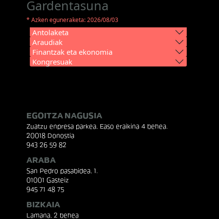
Gardentasuna
* Azken eguneraketa: 2026/08/03
Antolaketa
Araudiak
Finantzak eta ekonomia
Kongresuak
EGOITZA NAGUSIA
Zuatzu enpresa parkea, Easo eraikina 4 behea.
20018 Donostia
943 26 59 82
ARABA
San Pedro pasabidea, 1.
01001 Gasteiz
945 71 48 75
BIZKAIA
Lamana, 2 behea