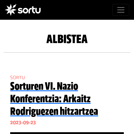
ALBISTEA
SORTU
Sorturen VI. Nazio
Konferentzia: Arkaitz
Rodriguezen hitzartzea
2023-09-23