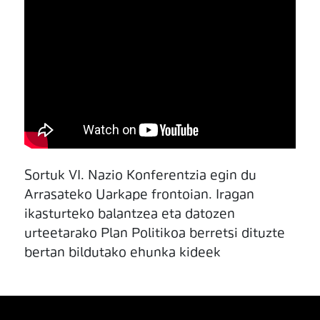
Sortuk VI. Nazio Konferentzia egin du
Arrasateko Uarkape frontoian. Iragan
ikasturteko balantzea eta datozen
urteetarako Plan Politikoa berretsi dituzte
bertan bildutako ehunka kideek