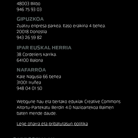
48003 Bilbo
946 75 93 03
GIPUZKOA
Zuatzu enpresa parkea, Easo eraikina 4 behea.
20018 Donostia
943 26 59 82
IPAR EUSKAL HERRIA
38 Cordeliers karrika.
64100 Baiona
NAFARROA
Kale Nagusia 66 behea
31001 Iruñea
948 04 01 50
Webgune hau eta bertako edukiak Creative Commons
Aitortu-Partekatu Berdin 4.0 Nazioartekoa Baimen
baten mende daude.
Lege oharra eta pribatutasun politika