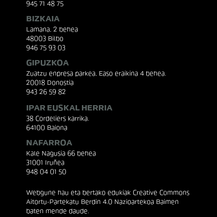
945 71 48 75
BIZKAIA
Lamana, 2 behea
48003 Bilbo
946 75 93 03
GIPUZKOA
Zuatzu enpresa parkea, Easo eraikina 4 behea.
20018 Donostia
943 26 59 82
IPAR EUSKAL HERRIA
38 Cordeliers karrika.
64100 Baiona
NAFARROA
Kale Nagusia 66 behea
31001 Iruñea
948 04 01 50
Webgune hau eta bertako edukiak Creative Commons
Aitortu-Partekatu Berdin 4.0 Nazioartekoa Baimen
baten mende daude.