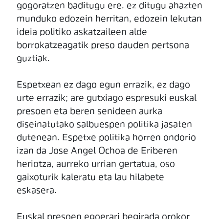
gogoratzen baditugu ere, ez ditugu ahazten
munduko edozein herritan, edozein lekutan
ideia politiko askatzaileen alde
borrokatzeagatik preso dauden pertsona
guztiak.
Espetxean ez dago egun errazik, ez dago
urte errazik; are gutxiago espresuki euskal
presoen eta beren senideen aurka
diseinatutako salbuespen politika jasaten
dutenean. Espetxe politika horren ondorio
izan da Jose Angel Ochoa de Eriberen
heriotza, aurreko urrian gertatua, oso
gaixoturik kaleratu eta lau hilabete
eskasera.
Euskal presoen egoerari begirada orokor