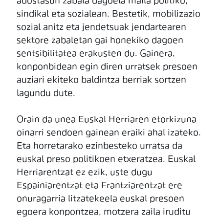
adostasun zabala dagoela maila politiko,
sindikal eta sozialean. Bestetik, mobilizazio
sozial anitz eta jendetsuak jendartearen
sektore zabaletan gai honekiko dagoen
sentsibilitatea erakusten du. Gainera,
konponbidean egin diren urratsek presoen
auziari ekiteko baldintza berriak sortzen
lagundu dute.
Orain da unea Euskal Herriaren etorkizuna
oinarri sendoen gainean eraiki ahal izateko.
Eta horretarako ezinbesteko urratsa da
euskal preso politikoen etxeratzea. Euskal
Herriarentzat ez ezik, uste dugu
Espainiarentzat eta Frantziarentzat ere
onuragarria litzatekeela euskal presoen
egoera konpontzea, motzera zaila iruditu