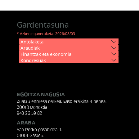
Gardentasuna
* Azken eguneraketa: 2026/08/03
Antolaketa
Araudiak
Finantzak eta ekonomia
Kongresuak
EGOITZA NAGUSIA
Zuatzu enpresa parkea, Easo eraikina 4 behea.
20018 Donostia
943 26 59 82
ARABA
San Pedro pasabidea, 1.
01001 Gasteiz