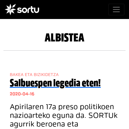
ALBISTEA
BAKEA ETA BIZIKIDETZA
Salbuespen legedia eten!
2020-04-16
Apirilaren 17a preso politikoen
nazioarteko eguna da. SORTUk
agurrik beroena eta