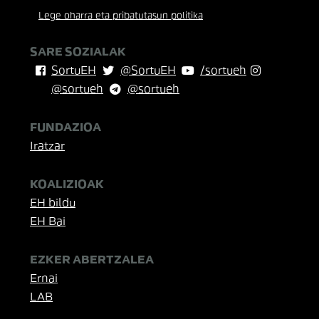
Lege oharra eta pribatutasun politika
SARE SOZIALAK
SortuEH
@SortuEH
/sortueh
@sortueh
@sortueh
FUNDAZIOA
Iratzar
KOALIZIOAK
EH bildu
EH Bai
EZKER ABERTZALEA
Ernai
LAB