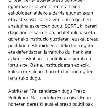
Urtean zehar euskal preso politikoen
egoeraz kezkatzen diren eta haien
eskubideen aldeko aldarria egunez egun
eta astez aste kaleratzen duten guztien
ahalegina eskertzen dugu. SORTUk, berari
dagokion esparruetan, udaletatik hasi eta
goreneko instituzio guztietan, euskal preso
politikoen eskubideen aldeko lana egiten
eta defendatzen jarraituko du, harik eta
azken euskal preso politikoa etxeratzea
lortu arte. Baina, instituzioetan ez ezik,
kalean ere aldarri hori eta lan hori egiten
jarraituko dugu.
Apirilaren 17a izendatzen dugu Preso
Politikoen Nazioarteko Egun gisa. Egun
honetan bereziki euskal preso politikoak