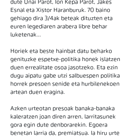
dute Unai Parot, Ion Kepa Parot, Jakes
Esnal eta Xistor Haranburuk. 70 baino
gehiago dira 3/4ak beteak dituzten eta
euren legediaren arabera libre behar
luketenak...
Horiek eta beste hainbat datu beharko
genituzke espetxe-politika honek islatzen
duen errealitate osoa jasotzeko. Eta ezin
dugu aipatu gabe utzi salbuespen politika
horrek presoen senide eta hurbilenekoen
artean duen eragina.
Azken urteotan presoak banaka-banaka
kaleratzen joan diren arren, larritasunek
gora egin dute denborarekin. Egoera
benetan larria da, premiatsua. Ia hiru urte