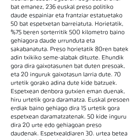
bat emanez, 236 euskal preso politiko
daude espainiar eta frantziar estatuetako
50 bat espetxetan barreiatuta. Horietatik,
%75 beren sorterritik 500 kilometro baino
gehiagora daude urrunduta eta
sakabanatuta. Preso horietatik 80ren batek
adin txikiko seme-alabak dituzte. Ehundik
gora dira gaixotasunen bat duten presoak,
eta 20 inguruk gaixotasun larria dute. 70
urtetik gorako adina dute kide batzuek.
Espetxean denbora gutxien eman duenak,
hiru urtetik gora daramatza. Euskal presoen
erdiak baino gehiago dira 15 urtetik gora
espetxean daramatzatenak. 50 kide inguru
dira 20 urte edo gehiagoan preso
daudenak. Espetxealdiaren 30. urtea betea