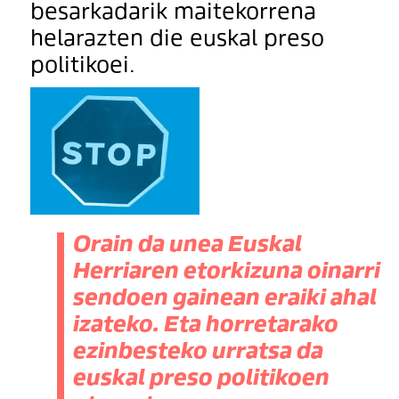
besarkadarik maitekorrena
helarazten die euskal preso
politikoei.
Orain da unea Euskal
Herriaren etorkizuna oinarri
sendoen gainean eraiki ahal
izateko. Eta horretarako
ezinbesteko urratsa da
euskal preso politikoen