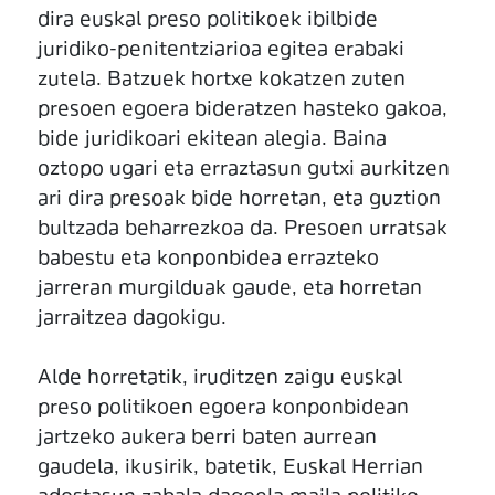
dira euskal preso politikoek ibilbide
juridiko-penitentziarioa egitea erabaki
zutela. Batzuek hortxe kokatzen zuten
presoen egoera bideratzen hasteko gakoa,
bide juridikoari ekitean alegia. Baina
oztopo ugari eta erraztasun gutxi aurkitzen
ari dira presoak bide horretan, eta guztion
bultzada beharrezkoa da. Presoen urratsak
babestu eta konponbidea errazteko
jarreran murgilduak gaude, eta horretan
jarraitzea dagokigu.
Alde horretatik, iruditzen zaigu euskal
preso politikoen egoera konponbidean
jartzeko aukera berri baten aurrean
gaudela, ikusirik, batetik, Euskal Herrian