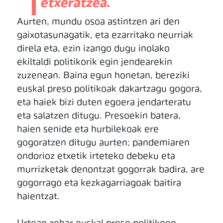
etxeratzea.
Aurten, mundu osoa astintzen ari den
gaixotasunagatik, eta ezarritako neurriak
direla eta, ezin izango dugu inolako
ekiltaldi politikorik egin jendearekin
zuzenean. Baina egun honetan, bereziki
euskal preso politikoak dakartzagu gogora,
eta haiek bizi duten egoera jendarteratu
eta salatzen ditugu. Presoekin batera,
haien senide eta hurbilekoak ere
gogoratzen ditugu aurten; pandemiaren
ondorioz etxetik irteteko debeku eta
murrizketak denontzat gogorrak badira, are
gogorrago eta kezkagarriagoak baitira
haientzat.