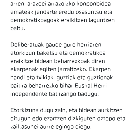
arren, arazoei arrazoizko konponbidea
emateak jendarte eredu osasuntsu eta
demokratikoagoak eraikitzen laguntzen
baitu.
Deliberatuak gaude gure herriaren
etorkizun baketsu eta demokratikoa
eraikitze bidean beharrezkoak diren
ekarpenak egiten jarraitzeko. Ekarpen
handi eta txikiak, guztiak eta guztionak
baitira beharrezko bihar Euskal Herri
independente bat izango badugu.
Etorkizuna dugu zain, eta bidean aurkitzen
ditugun edo ezartzen dizkiguten oztopo eta
zailtasunei aurre egingo diegu.