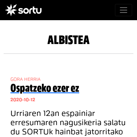
ALBISTEA
GORA HERRIA
Ospatzeko ezer ez
2020-10-12
Urriaren 12an espainiar
erresumaren nagusikeria salatu
du SORTUk hainbat jatorritako