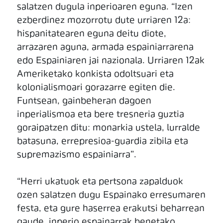
salatzen dugula inperioaren eguna. “Izen
ezberdinez mozorrotu dute urriaren 12a:
hispanitatearen eguna deitu diote,
arrazaren aguna, armada espainiarrarena
edo Espainiaren jai nazionala. Urriaren 12ak
Ameriketako konkista odoltsuari eta
kolonialismoari gorazarre egiten die.
Funtsean, gainbeheran dagoen
inperialismoa eta bere tresneria guztia
goraipatzen ditu: monarkia ustela, lurralde
batasuna, errepresioa-guardia zibila eta
supremazismo espainiarra”.
“Herri ukatuok eta pertsona zapalduok
ozen salatzen dugu Espainako erresumaren
festa, eta gure haserrea erakutsi beharrean
gaude, inperio espainarrak benetako