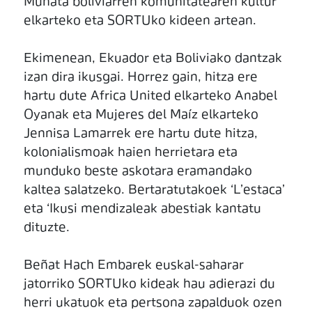
Munata boliviarren komunitatearen kultur
elkarteko eta SORTUko kideen artean.
Ekimenean, Ekuador eta Boliviako dantzak
izan dira ikusgai. Horrez gain, hitza ere
hartu dute Africa United elkarteko Anabel
Oyanak eta Mujeres del Maíz elkarteko
Jennisa Lamarrek ere hartu dute hitza,
kolonialismoak haien herrietara eta
munduko beste askotara eramandako
kaltea salatzeko. Bertaratutakoek ‘L’estaca’
eta ‘Ikusi mendizaleak abestiak kantatu
dituzte.
Beñat Hach Embarek euskal-saharar
jatorriko SORTUko kideak hau adierazi du
herri ukatuok eta pertsona zapalduok ozen