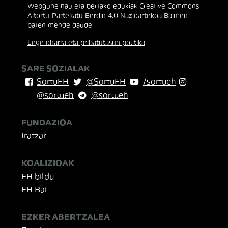
Webgune hau eta bertako edukiak Creative Commons
Aitortu-Partekatu Berdin 4.0 Nazioartekoa Baimen
baten mende daude.
Lege oharra eta pribatutasun politika
SARE SOZIALAK
SortuEH
@SortuEH
/sortueh
@sortueh
@sortueh
FUNDAZIOA
Iratzar
KOALIZIOAK
EH bildu
EH Bai
EZKER ABERTZALEA