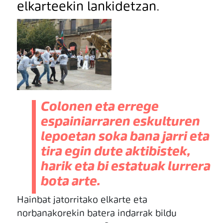
elkarteekin lankidetzan.
Colonen eta errege
espainiarraren eskulturen
lepoetan soka bana jarri eta
tira egin dute aktibistek,
harik eta bi estatuak lurrera
bota arte.
Hainbat jatorritako elkarte eta
norbanakorekin batera indarrak bildu