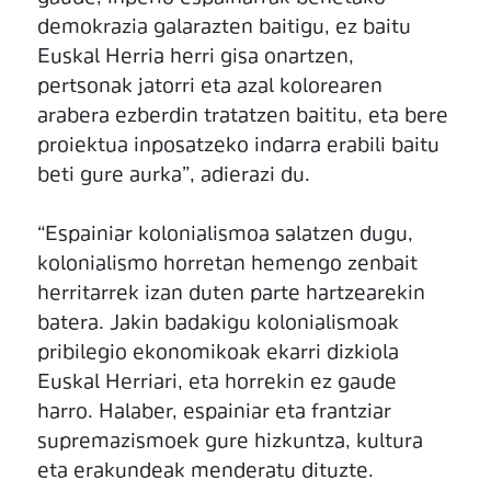
demokrazia galarazten baitigu, ez baitu
Euskal Herria herri gisa onartzen,
pertsonak jatorri eta azal kolorearen
arabera ezberdin tratatzen baititu, eta bere
proiektua inposatzeko indarra erabili baitu
beti gure aurka”, adierazi du.
“Espainiar kolonialismoa salatzen dugu,
kolonialismo horretan hemengo zenbait
herritarrek izan duten parte hartzearekin
batera. Jakin badakigu kolonialismoak
pribilegio ekonomikoak ekarri dizkiola
Euskal Herriari, eta horrekin ez gaude
harro. Halaber, espainiar eta frantziar
supremazismoek gure hizkuntza, kultura
eta erakundeak menderatu dituzte.