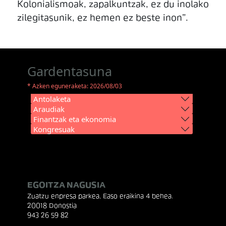
Kolonialismoak, zapalkuntzak, ez du inolako
zilegitasunik, ez hemen ez beste inon”.
Gardentasuna
* Azken eguneraketa: 2026/08/03
Antolaketa
Araudiak
Finantzak eta ekonomia
Kongresuak
EGOITZA NAGUSIA
Zuatzu enpresa parkea, Easo eraikina 4 behea.
20018 Donostia
943 26 59 82