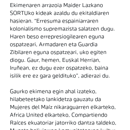
Ekimenaren arrazoia Maider Lazkano
SORTUko kideak azaldu du ekitaldiaren
hasieran. “Erresuma espainiarraren
kolonialismo supremazista salatzen dugu.
Haren beso errepresiogilearen eguna
ospatzeari, Armadaren eta Guardia
Zibilaren eguna ospatzeari, uko egiten
diogu. Gaur, hemen, Euskal Herrian,
Iruñean, ez dugu ezer ospatzeko, baina
isilik ere ez gara geldituko”, adierazi du.
Gaurko ekimena egin ahal izateko,
hilabeteetako lankidetza gauzatu da
Mujeres del Maíz nikaraguarren elkarteko,
Africa United elkarteko, Compartiendo
Raíces ekuatoriar jatorriko dantza taldeko,