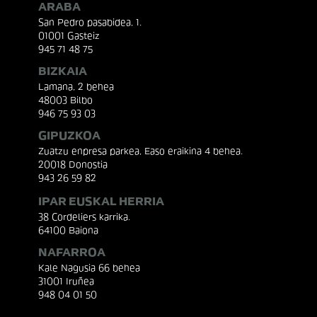
ARABA
San Pedro pasabidea, 1.
01001 Gasteiz
945 71 48 75
BIZKAIA
Lamana, 2 behea
48003 Bilbo
946 75 93 03
GIPUZKOA
Zuatzu enpresa parkea, Easo eraikina 4 behea.
20018 Donostia
943 26 59 82
IPAR EUSKAL HERRIA
38 Cordeliers karrika.
64100 Baiona
NAFARROA
Kale Nagusia 66 behea
31001 Iruñea
948 04 01 50