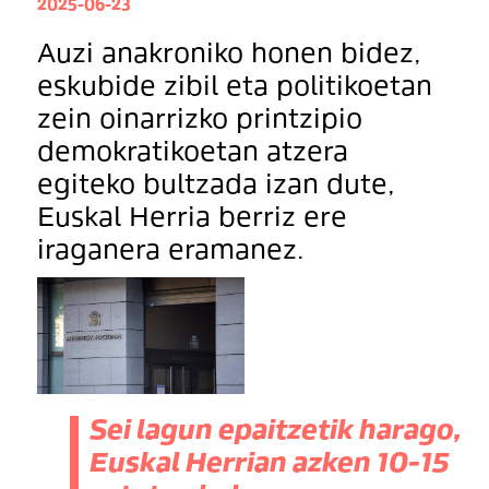
2025-06-23
Auzi anakroniko honen bidez,
eskubide zibil eta politikoetan
zein oinarrizko printzipio
demokratikoetan atzera
egiteko bultzada izan dute,
Euskal Herria berriz ere
iraganera eramanez.
Sei lagun epaitzetik harago,
Euskal Herrian azken 10-15