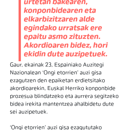
urtetan bakearen,
konponbidearen eta
elkarbizitzaren alde
egindako urratsak ere
epaitu asmo zituzten.
Akordioaren bidez, hori
ekidin dute auzipetuek.
Gaur, ekainak 23, Espainiako Auzitegi
Nazionalean ‘Ongi etorrien’ auzi gisa
ezagutzen den epaiketan erdietsitako
akordioarekin, Euskal Herriko konponbide
prozesua blindatzeko eta aurrera segitzeko
bidea irekita mantentzea ahalbidetu dute
sei auzipetuek.
‘Ongi etorrien’ auzi gisa ezagututako