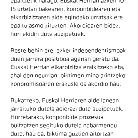
epaitzetik harago, Euskal Herrian azken 10-
15 urtetan bakearen, konponbidearen eta
elkarbizitzaren alde egindako urratsak ere
epaitu asmo zituzten. Akordioaren bidez,
hori ekidin dute auzipetuek.
Beste behin ere, ezker independentismoak
duen jarrera positiboa agerian geratu da.
Euskal Herrian elkarbizitza eraikitzeko eta,
ahal den neurrian, biktimen mina arintzeko
konpromisoaren erakusle da akordio hau.
Bukatzeko, Euskal Herriaren alde lanean
jarraituko dutela adierazi dute auzipetuek.
Horretarako, konponbide prozesua
bultzatzen segituko dutela nabarmendu
dute, hau da, biktima guztien aitortzan