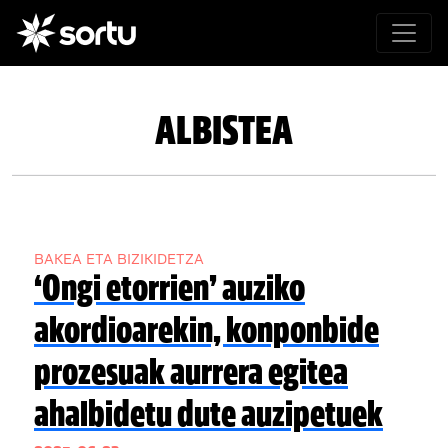
ALBISTEA
BAKEA ETA BIZIKIDETZA
‘Ongi etorrien’ auziko
akordioarekin, konponbide
prozesuak aurrera egitea
ahalbidetu dute auzipetuek