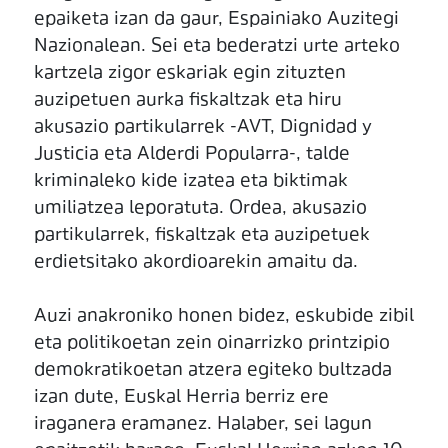
epaiketa izan da gaur, Espainiako Auzitegi
Nazionalean. Sei eta bederatzi urte arteko
kartzela zigor eskariak egin zituzten
auzipetuen aurka fiskaltzak eta hiru
akusazio partikularrek -AVT, Dignidad y
Justicia eta Alderdi Popularra-, talde
kriminaleko kide izatea eta biktimak
umiliatzea leporatuta. Ordea, akusazio
partikularrek, fiskaltzak eta auzipetuek
erdietsitako akordioarekin amaitu da.
Auzi anakroniko honen bidez, eskubide zibil
eta politikoetan zein oinarrizko printzipio
demokratikoetan atzera egiteko bultzada
izan dute, Euskal Herria berriz ere
iraganera eramanez. Halaber, sei lagun