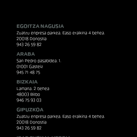
EGOITZA NAGUSIA
Zuatzu enpresa parkea, Easo eraikina 4 behea.
20018 Donostia
943 26 59 82
ARABA
San Pedro pasabidea, 1.
01001 Gasteiz
945 71 48 75
BIZKAIA
Lamana, 2 behea
48003 Bilbo
946 75 93 03
GIPUZKOA
Zuatzu enpresa parkea, Easo eraikina 4 behea.
20018 Donostia
943 26 59 82