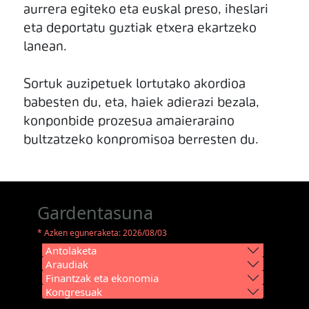
aurrera egiteko eta euskal preso, iheslari
eta deportatu guztiak etxera ekartzeko
lanean.
Sortuk auzipetuek lortutako akordioa
babesten du, eta, haiek adierazi bezala,
konponbide prozesua amaieraraino
bultzatzeko konpromisoa berresten du.
Gardentasuna
* Azken eguneraketa: 2026/08/03
Antolaketa
Araudiak
Finantzak eta ekonomia
Kongresuak