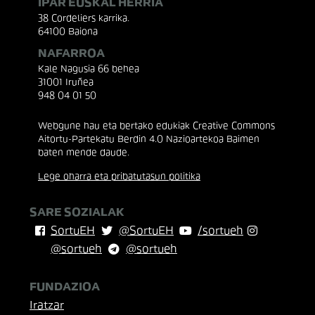
IPAR EUSKAL HERRIA
38 Cordeliers karrika.
64100 Baiona
NAFARROA
Kale Nagusia 66 behea
31001 Iruñea
948 04 01 50
Webgune hau eta bertako edukiak Creative Commons
Aitortu-Partekatu Berdin 4.0 Nazioartekoa Baimen
baten mende daude.
Lege oharra eta pribatutasun politika
SARE SOZIALAK
SortuEH
@SortuEH
/sortueh
@sortueh
@sortueh
FUNDAZIOA
Iratzar