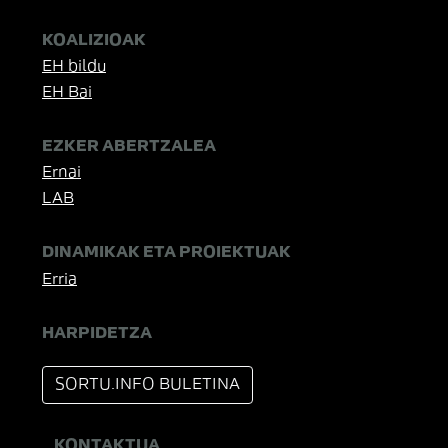
KOALIZIOAK
EH bildu
EH Bai
EZKER ABERTZALEA
Ernai
LAB
DINAMIKAK ETA PROIEKTUAK
Erria
HARPIDETZA
SORTU.INFO BULETINA
KONTAKTUA