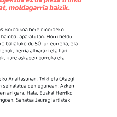
bjektua ez da pieza trinko
at, moldagarria baizik.
los Borboikoa bere oinordeko
 hainbat aparatutan. Horri heldu
o baliatuko du 50. urteurrena, eta
enok, herria altxarazi eta hari
ok, gure askapen borroka eta
ñeko Anaitasunan, Txiki eta Otaegi
in seinalatua den egunean. Azken
en ari gara. Hala, Euskal Herriko
engoan, Sahatsa Jauregi artistak