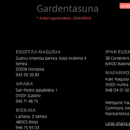
Gardentasuna
Anto
* Azken eguneraketa: 2026/08/03
EGOITZA NAGUSIA
IPAR EUS
Zuatzu enpresa parkea, Easo eraikina 4
38 Cordeliers 
behea.
64100 Baiona
20018 Donostia
NAFARRO
943 26 59 82
Kale Nagusia
ARABA
31001 Iruñea
San Pedro pasabidea, 1.
948 04 01 50
01001 Gasteiz
945 71 48 75
Webgune hau 
Commons Aito
BIZKAIA
Nazioartekoa
Lamana, 2 behea
48003 Bilbo
Lege oharra e
946 75 93 03