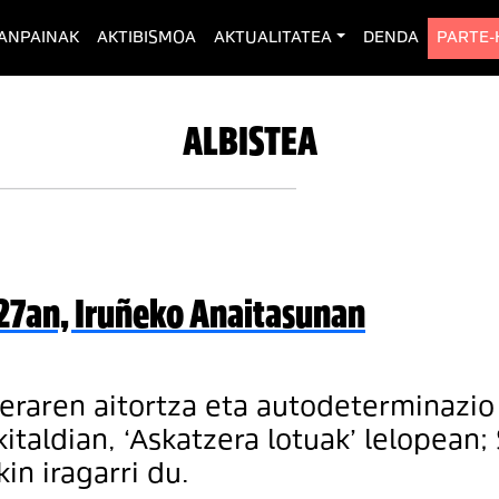
rent)
ANPAINAK
AKTIBISMOA
AKTUALITATEA
DENDA
PARTE
ALBISTEA
n 27an, Iruñeko Anaitasunan
aeraren aitortza eta autodeterminazio
kitaldian, ‘Askatzera lotuak’ lelopean
in iragarri du.