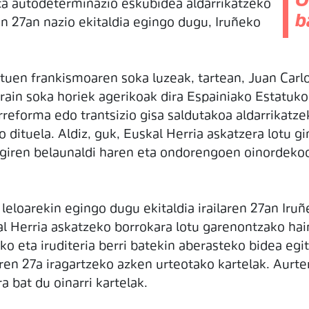
O
eta autodeterminazio eskubidea aldarrikatzeko
b
en 27an nazio ekitaldia egingo dugu, Iruñeko
zituen frankismoaren soka luzeak, tartean, Juan Car
orain soka horiek agerikoak dira Espainiako Estatuko
eforma edo trantsizio gisa saldutakoa aldarrikatzek
 dituela. Aldiz, guk, Euskal Herria askatzera lotu gin
egiren belaunaldi haren eta ondorengoen oinordeko
 leloarekin egingo dugu ekitaldia irailaren 27an Iru
kal Herria askatzeko borrokara lotu garenontzako ha
o eta iruditeria berri batekin aberasteko bidea egit
laren 27a iragartzeko azken urteotako kartelak. Aurt
 bat du oinarri kartelak.