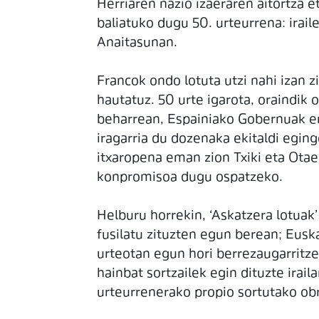
Herriaren nazio izaeraren aitortza 
baliatuko dugu 50. urteurrena: irail
Anaitasunan.
Francok ondo lotuta utzi nahi izan 
hautatuz. 50 urte igarota, oraindik 
beharrean, Espainiako Gobernuak err
iragarria du dozenaka ekitaldi egingo
itxaropena eman zion Txiki eta Ota
konpromisoa dugu ospatzeko.
Helburu horrekin, ‘Askatzera lotuak’
fusilatu zituzten egun berean; Eus
urteotan egun hori berrezaugarritzek
hainbat sortzailek egin dituzte irai
urteurrenerako propio sortutako obra