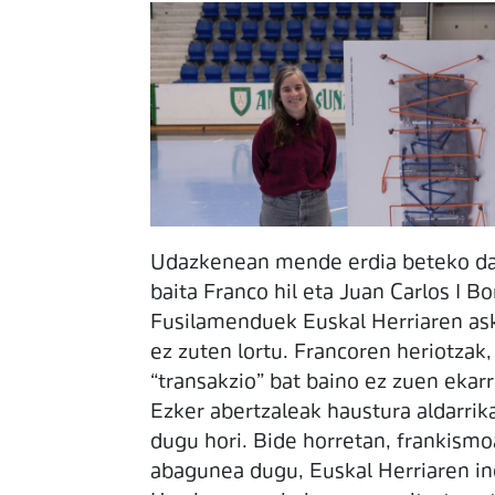
Udazkenean mende erdia beteko da 19
baita Franco hil eta Juan Carlos I B
Fusilamenduek Euskal Herriaren ask
ez zuten lortu. Francoren heriotzak,
“transakzio” bat baino ez zuen ekarr
Ezker abertzaleak haustura aldarrik
dugu hori. Bide horretan, frankismo
abagunea dugu, Euskal Herriaren in