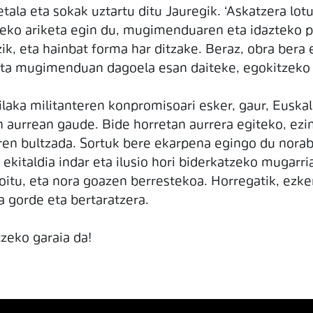
tala eta sokak uztartu ditu Jauregik. ‘Askatzera lotu
zeko ariketa egin du, mugimenduaren eta idazteko p
zik, eta hainbat forma har ditzake. Beraz, obra ber
eta mugimenduan dagoela esan daiteke, egokitzeko 
ilaka militanteren konpromisoari esker, gaur, Euska
n aurrean gaude. Bide horretan aurrera egiteko, ezi
uren bultzada. Sortuk bere ekarpena egingo du norabi
o ekitaldia indar eta ilusio hori biderkatzeko mugarr
oitu, eta nora goazen berrestekoa. Horregatik, ezke
ta gorde eta bertaratzera.
tzeko garaia da!