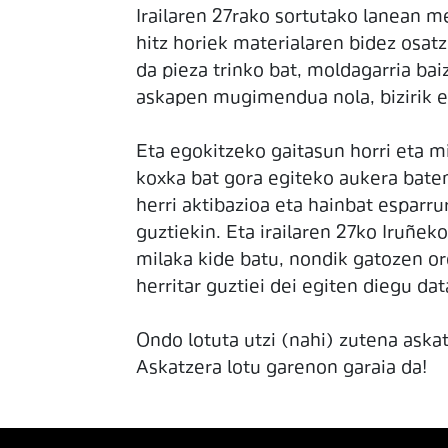
Irailaren 27rako sortutako lanean me
hitz horiek materialaren bidez osat
da pieza trinko bat, moldagarria bai
askapen mugimendua nola, bizirik 
Eta egokitzeko gaitasun horri eta m
koxka bat gora egiteko aukera bate
herri aktibazioa eta hainbat esparr
guztiekin. Eta irailaren 27ko Iruñek
milaka kide batu, nondik gatozen or
herritar guztiei dei egiten diegu da
Ondo lotuta utzi (nahi) zutena aska
Askatzera lotu garenon garaia da!