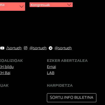
eta
Kongresuak
/sortueh
@sortueh
@sortueh
KOALIZIOAK
EZKER ABERTZALEA
EH bildu
Ernai
EH Bai
LAB
TUAK
HARPIDETZA
SORTU.INFO BULETINA