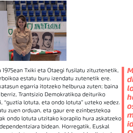
M
75ean Txiki eta Otaegi fusilatu zituztenetik,
orboikoa estatu buru izendatu zutenetik ere.
d
atasun egarria itotzeko helburua zuten; baina
l
 berriz, Trantsizio Demokratikoa deituriko
h
i, “guztia lotuta, eta ondo lotuta” uzteko xedez.
o
atu zuen orduan, eta gaur ere ezinbestekoa
m
ak ondo lotuta utzitako korapilo hura askatzeko
i
dependentziara bidean. Horregatik, Euskal