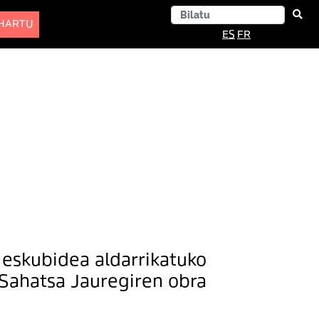
-HARTU
ES
FR
 eskubidea aldarrikatuko
; Sahatsa Jauregiren obra