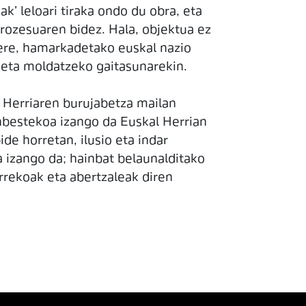
ak’ leloari tiraka ondo du obra, eta
rozesuaren bidez. Hala, objektua ez
a ere, hamarkadetako euskal nazio
eta moldatzeko gaitasunarekin.
l Herriaren burujabetza mailan
nbestekoa izango da Euskal Herrian
de horretan, ilusio eta indar
ia izango da; hainbat belaunalditako
rrekoak eta abertzaleak diren