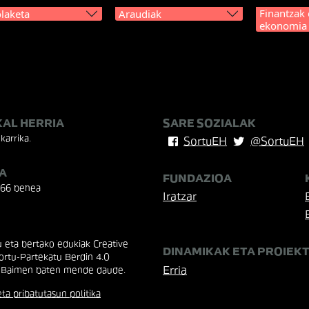
Finantzak 
laketa
Araudiak
ekonomia
KAL HERRIA
SARE SOZIALAK
karrika.
SortuEH
@SortuEH
A
FUNDAZIOA
 66 behea
Iratzar
eta bertako edukiak Creative
DINAMIKAK ETA PROIEK
rtu-Partekatu Berdin 4.0
Erria
 Baimen baten mende daude.
ta pribatutasun politika