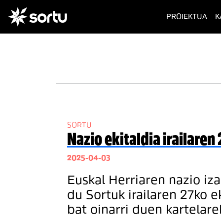
(cur
PROIEKTUA
K
SORTU
Nazio ekitaldia irailare
2025-04-03
Euskal Herriaren nazio iz
du Sortuk irailaren 27ko e
bat oinarri duen kartelarek