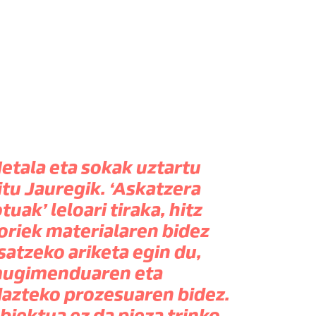
etala eta sokak uztartu
itu Jauregik. ‘Askatzera
otuak’ leloari tiraka, hitz
oriek materialaren bidez
satzeko ariketa egin du,
ugimenduaren eta
dazteko prozesuaren bidez.