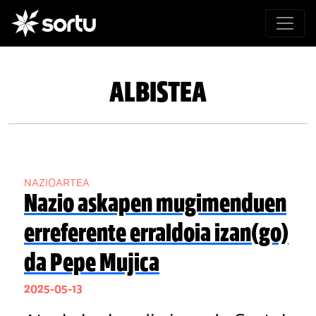
ALBISTEA
NAZIOARTEA
Nazio askapen mugimenduen
erreferente erraldoia izan(go)
da Pepe Mujica
2025-05-13