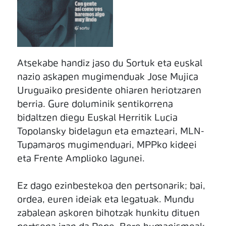
Atsekabe handiz jaso du Sortuk eta euskal
nazio askapen mugimenduak Jose Mujica
Uruguaiko presidente ohiaren heriotzaren
berria. Gure doluminik sentikorrena
bidaltzen diegu Euskal Herritik Lucia
Topolansky bidelagun eta emazteari, MLN-
Tupamaros mugimenduari, MPPko kideei
eta Frente Amplioko lagunei.
Ez dago ezinbestekoa den pertsonarik; bai,
ordea, euren ideiak eta legatuak. Mundu
zabalean askoren bihotzak hunkitu dituen