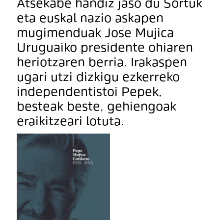
Atsekabe handiz jaso du Sortuk
eta euskal nazio askapen
mugimenduak Jose Mujica
Uruguaiko presidente ohiaren
heriotzaren berria. Irakaspen
ugari utzi dizkigu ezkerreko
independentistoi Pepek,
besteak beste, gehiengoak
eraikitzeari lotuta.