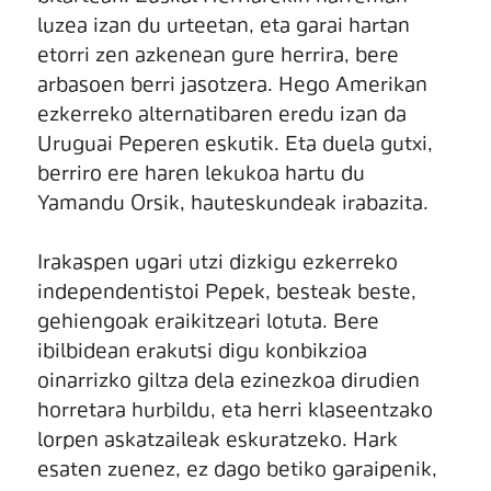
luzea izan du urteetan, eta garai hartan
etorri zen azkenean gure herrira, bere
arbasoen berri jasotzera. Hego Amerikan
ezkerreko alternatibaren eredu izan da
Uruguai Peperen eskutik. Eta duela gutxi,
berriro ere haren lekukoa hartu du
Yamandu Orsik, hauteskundeak irabazita.
Irakaspen ugari utzi dizkigu ezkerreko
independentistoi Pepek, besteak beste,
gehiengoak eraikitzeari lotuta. Bere
ibilbidean erakutsi digu konbikzioa
oinarrizko giltza dela ezinezkoa dirudien
horretara hurbildu, eta herri klaseentzako
lorpen askatzaileak eskuratzeko. Hark
esaten zuenez, ez dago betiko garaipenik,