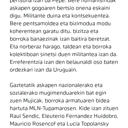
pertsona izan da Pepe. Bere humanismoak
askapen gogoaren bertsio onena eskaini
digu. Militante duina eta kontsekuentea.
Bere pentsamoldea eta bizimodua modu
koherentean garatu ditu, bizitza eta
borroka banaezinak izan baitira beretzat.
Eta norberaz harago, taldean eta borroka
kolektiboan sinetsi duen militantea izan da.
Erreferentzia izan den belaunaldi oso baten
ordezkari izan da Uruguain.
Gaztetatik askapen nazionalerako eta
sozialerako mugimenduarekin bat egin
zuen Mujicak, borroka armatuaren bidea
hartuta MLN-Tupamarosen. Kide izan zituen
Raul Sendic, Eleuterio Fernandez Huidobro,
Mauricio Rosencof eta Lucia Topolansky