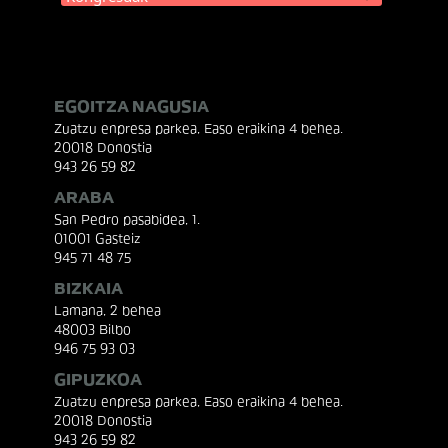
EGOITZA NAGUSIA
Zuatzu enpresa parkea, Easo eraikina 4 behea.
20018 Donostia
943 26 59 82
ARABA
San Pedro pasabidea, 1.
01001 Gasteiz
945 71 48 75
BIZKAIA
Lamana, 2 behea
48003 Bilbo
946 75 93 03
GIPUZKOA
Zuatzu enpresa parkea, Easo eraikina 4 behea.
20018 Donostia
943 26 59 82