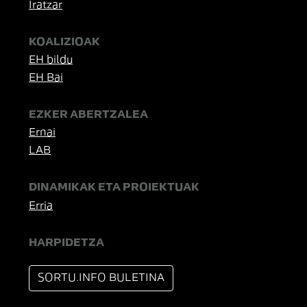
Iratzar
KOALIZIOAK
EH bildu
EH Bai
EZKER ABERTZALEA
Ernai
LAB
DINAMIKAK ETA PROIEKTUAK
Erria
HARPIDETZA
SORTU.INFO BULETINA