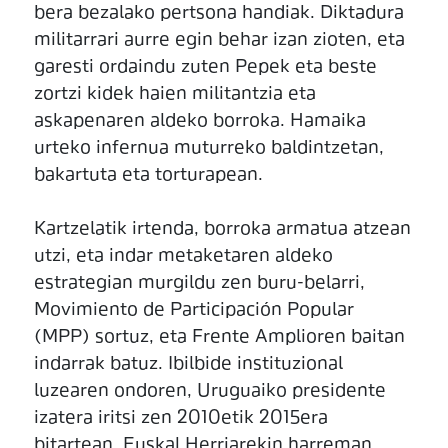
bera bezalako pertsona handiak. Diktadura
militarrari aurre egin behar izan zioten, eta
garesti ordaindu zuten Pepek eta beste
zortzi kidek haien militantzia eta
askapenaren aldeko borroka. Hamaika
urteko infernua muturreko baldintzetan,
bakartuta eta torturapean.
Kartzelatik irtenda, borroka armatua atzean
utzi, eta indar metaketaren aldeko
estrategian murgildu zen buru-belarri,
Movimiento de Participación Popular
(MPP) sortuz, eta Frente Amplioren baitan
indarrak batuz. Ibilbide instituzional
luzearen ondoren, Uruguaiko presidente
izatera iritsi zen 2010etik 2015era
bitartean. Euskal Herriarekin harreman