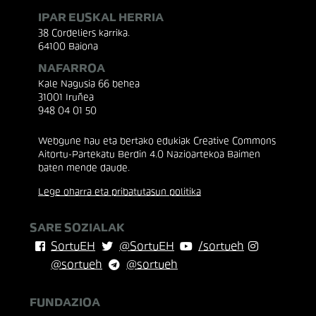
IPAR EUSKAL HERRIA
38 Cordeliers karrika.
64100 Baiona
NAFARROA
Kale Nagusia 66 behea
31001 Iruñea
948 04 01 50
Webgune hau eta bertako edukiak Creative Commons
Aitortu-Partekatu Berdin 4.0 Nazioartekoa Baimen
baten mende daude.
Lege oharra eta pribatutasun politika
SARE SOZIALAK
SortuEH
@SortuEH
/sortueh
@sortueh
@sortueh
FUNDAZIOA