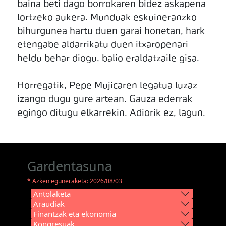
baina beti dago borrokaren bidez askapena
lortzeko aukera. Munduak eskuineranzko
bihurgunea hartu duen garai honetan, hark
etengabe aldarrikatu duen itxaropenari
heldu behar diogu, balio eraldatzaile gisa.
Horregatik, Pepe Mujicaren legatua luzaz
izango dugu gure artean. Gauza ederrak
egingo ditugu elkarrekin. Adiorik ez, lagun.
Gardentasuna
* Azken eguneraketa: 2026/08/03
Antolaketa
Araudiak
Finantzak eta ekonomia
Kongresuak