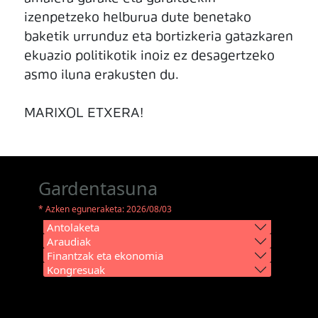
izenpetzeko helburua dute benetako
baketik urrunduz eta bortizkeria gatazkaren
ekuazio politikotik inoiz ez desagertzeko
asmo iluna erakusten du.
MARIXOL ETXERA!
Gardentasuna
* Azken eguneraketa: 2026/08/03
Antolaketa
Araudiak
Finantzak eta ekonomia
Kongresuak