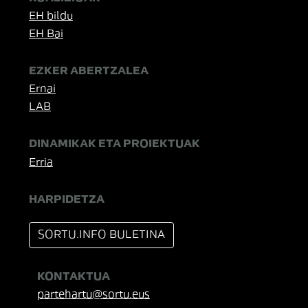
EH bildu
EH Bai
EZKER ABERTZALEA
Ernai
LAB
DINAMIKAK ETA PROIEKTUAK
Erria
HARPIDETZA
SORTU.INFO BULETINA
KONTAKTUA
partehartu@sortu.eus