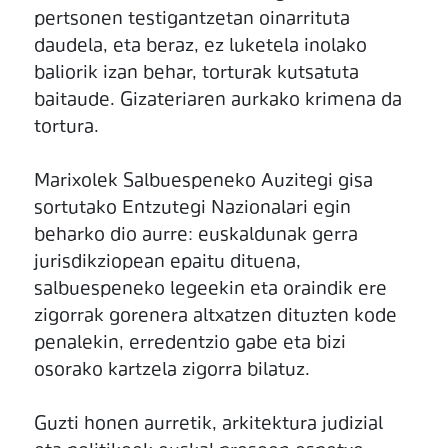
pertsonen testigantzetan oinarrituta
daudela, eta beraz, ez luketela inolako
baliorik izan behar, torturak kutsatuta
baitaude. Gizateriaren aurkako krimena da
tortura.
Marixolek Salbuespeneko Auzitegi gisa
sortutako Entzutegi Nazionalari egin
beharko dio aurre: euskaldunak gerra
jurisdikziopean epaitu dituena,
salbuespeneko legeekin eta oraindik ere
zigorrak gorenera altxatzen dituzten kode
penalekin, erredentzio gabe eta bizi
osorako kartzela zigorra bilatuz.
Guzti honen aurretik, arkitektura judizial