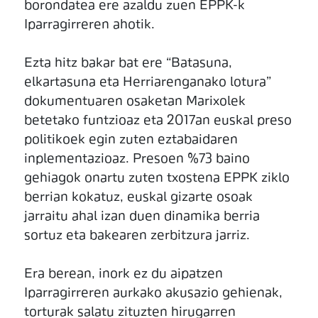
borondatea ere azaldu zuen EPPK-k
Iparragirreren ahotik.
Ezta hitz bakar bat ere “Batasuna,
elkartasuna eta Herriarenganako lotura”
dokumentuaren osaketan Marixolek
betetako funtzioaz eta 2017an euskal preso
politikoek egin zuten eztabaidaren
inplementazioaz. Presoen %73 baino
gehiagok onartu zuten txostena EPPK ziklo
berrian kokatuz, euskal gizarte osoak
jarraitu ahal izan duen dinamika berria
sortuz eta bakearen zerbitzura jarriz.
Era berean, inork ez du aipatzen
Iparragirreren aurkako akusazio gehienak,
torturak salatu zituzten hirugarren