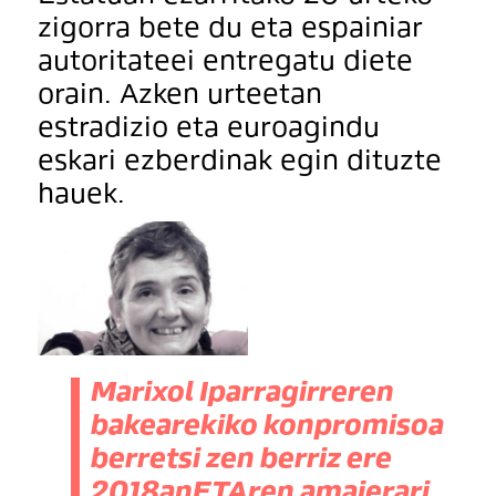
zigorra bete du eta espainiar
autoritateei entregatu diete
orain. Azken urteetan
estradizio eta euroagindu
eskari ezberdinak egin dituzte
hauek.
Marixol Iparragirreren
bakearekiko konpromisoa
berretsi zen berriz ere
2018anETAren amaierari