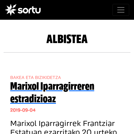
ALBISTEA
BAKEA ETA BIZIKIDETZA
Marixol Iparragirreren
estradizioaz
2019-09-04
Marixol Iparragirrek Frantziar
Estatuan ezarritako 20 urteko