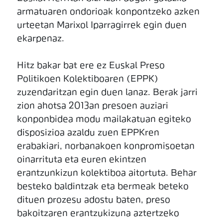
armatuaren ondorioak konpontzeko azken
urteetan Marixol Iparragirrek egin duen
ekarpenaz.
Hitz bakar bat ere ez Euskal Preso
Politikoen Kolektiboaren (EPPK)
zuzendaritzan egin duen lanaz. Berak jarri
zion ahotsa 2013an presoen auziari
konponbidea modu mailakatuan egiteko
disposizioa azaldu zuen EPPKren
erabakiari, norbanakoen konpromisoetan
oinarrituta eta euren ekintzen
erantzunkizun kolektiboa aitortuta. Behar
besteko baldintzak eta bermeak beteko
dituen prozesu adostu baten, preso
bakoitzaren erantzukizuna aztertzeko