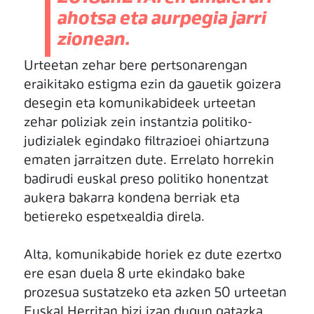
ahotsa eta aurpegia jarri
zionean.
Urteetan zehar bere pertsonarengan
eraikitako estigma ezin da gauetik goizera
desegin eta komunikabideek urteetan
zehar poliziak zein instantzia politiko-
judizialek egindako filtrazioei ohiartzuna
ematen jarraitzen dute. Errelato horrekin
badirudi euskal preso politiko honentzat
aukera bakarra kondena berriak eta
betiereko espetxealdia direla.
Alta, komunikabide horiek ez dute ezertxo
ere esan duela 8 urte ekindako bake
prozesua sustatzeko eta azken 50 urteetan
Euskal Herritan bizi izan dugun gatazka