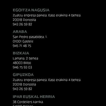
EGOITZA NAGUSIA
Zuatzu enpresa parkea, Easo eraikina 4 behea.
20018 Donostia
943 26 59 82
ARABA
San Pedro pasabidea, 1.
01001 Gasteiz
945 71 48 75
BIZKAIA
Lamana, 2 behea
48003 Bilbo
946 75 93 03
GIPUZKOA
Zuatzu enpresa parkea, Easo eraikina 4 behea.
20018 Donostia
943 26 59 82
IPAR EUSKAL HERRIA
38 Cordeliers karrika.