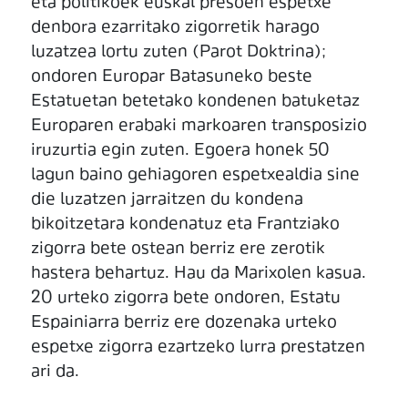
eta politikoek euskal presoen espetxe
denbora ezarritako zigorretik harago
luzatzea lortu zuten (Parot Doktrina);
ondoren Europar Batasuneko beste
Estatuetan betetako kondenen batuketaz
Europaren erabaki markoaren transposizio
iruzurtia egin zuten. Egoera honek 50
lagun baino gehiagoren espetxealdia sine
die luzatzen jarraitzen du kondena
bikoitzetara kondenatuz eta Frantziako
zigorra bete ostean berriz ere zerotik
hastera behartuz. Hau da Marixolen kasua.
20 urteko zigorra bete ondoren, Estatu
Espainiarra berriz ere dozenaka urteko
espetxe zigorra ezartzeko lurra prestatzen
ari da.