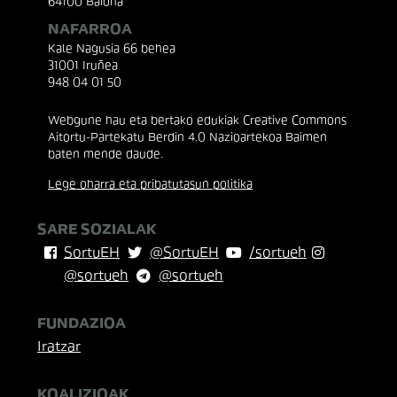
64100 Baiona
NAFARROA
Kale Nagusia 66 behea
31001 Iruñea
948 04 01 50
Webgune hau eta bertako edukiak Creative Commons
Aitortu-Partekatu Berdin 4.0 Nazioartekoa Baimen
baten mende daude.
Lege oharra eta pribatutasun politika
SARE SOZIALAK
SortuEH
@SortuEH
/sortueh
@sortueh
@sortueh
FUNDAZIOA
Iratzar
KOALIZIOAK