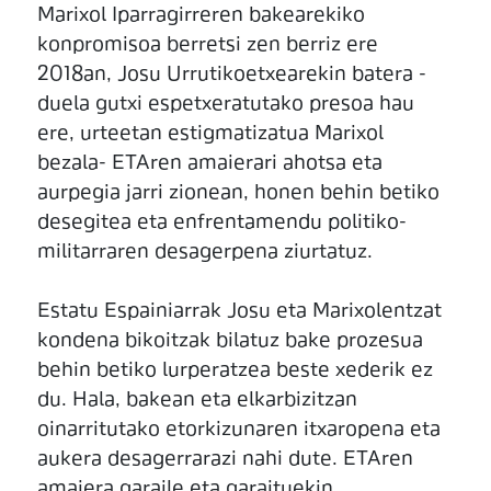
Marixol Iparragirreren bakearekiko
konpromisoa berretsi zen berriz ere
2018an, Josu Urrutikoetxearekin batera -
duela gutxi espetxeratutako presoa hau
ere, urteetan estigmatizatua Marixol
bezala- ETAren amaierari ahotsa eta
aurpegia jarri zionean, honen behin betiko
desegitea eta enfrentamendu politiko-
militarraren desagerpena ziurtatuz.
Estatu Espainiarrak Josu eta Marixolentzat
kondena bikoitzak bilatuz bake prozesua
behin betiko lurperatzea beste xederik ez
du. Hala, bakean eta elkarbizitzan
oinarritutako etorkizunaren itxaropena eta
aukera desagerrarazi nahi dute. ETAren
amaiera garaile eta garaituekin