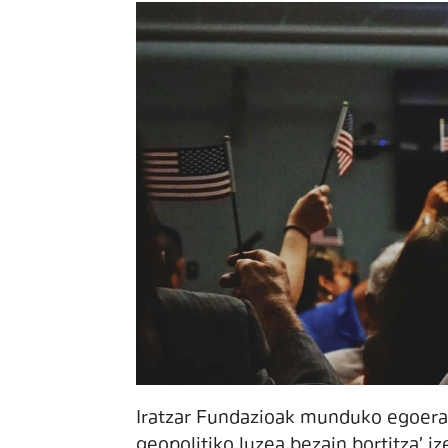
Iratzar Fundazioak munduko egoera
geopolitiko luzea bezain bortitza' 