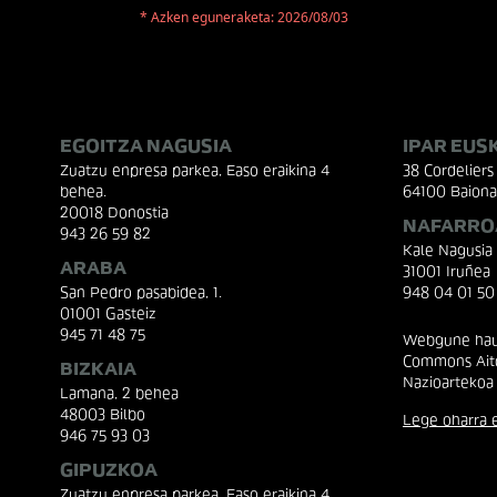
* Azken eguneraketa: 2026/08/03
EGOITZA NAGUSIA
IPAR EUS
Zuatzu enpresa parkea, Easo eraikina 4
38 Cordeliers 
behea.
64100 Baiona
20018 Donostia
NAFARRO
943 26 59 82
Kale Nagusia
ARABA
31001 Iruñea
San Pedro pasabidea, 1.
948 04 01 50
01001 Gasteiz
945 71 48 75
Webgune hau 
Commons Aito
BIZKAIA
Nazioartekoa
Lamana, 2 behea
48003 Bilbo
Lege oharra e
946 75 93 03
GIPUZKOA
Zuatzu enpresa parkea, Easo eraikina 4