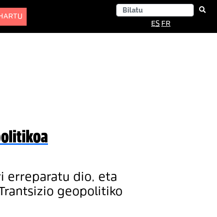
-HARTU
ES
FR
olitikoa
 erreparatu dio, eta
Trantsizio geopolitiko