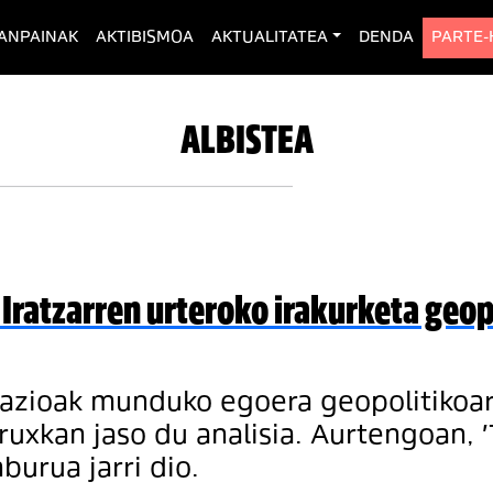
rent)
ANPAINAK
AKTIBISMOA
AKTUALITATEA
DENDA
PARTE
ALBISTEA
Iratzarren urteroko irakurketa geop
dazioak munduko egoera geopolitikoari
uxkan jaso du analisia. Aurtengoan, '
burua jarri dio.