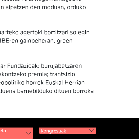
eran aipatzen den moduan, orduko
rteko agertoki bortitzari so egin
n, NBEren gainbeheran, green
zar Fundazioak: burujabetzaren
akontzeko premia; trantsizio
eopolitiko horrek Euskal Herrian
alduena barnebilduko dituen borroka
eta
Kongresuak