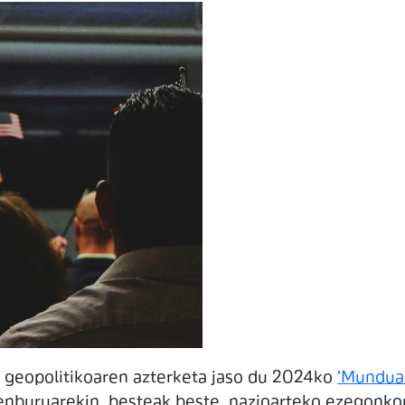
 geopolitikoaren azterketa jaso du 2024ko
'Munduar
izenburuarekin, besteak beste, nazioarteko ezegonk