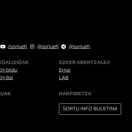
/sortueh
@sortueh
@sortueh
KOALIZIOAK
EZKER ABERTZALEA
EH bildu
Ernai
EH Bai
LAB
TUAK
HARPIDETZA
SORTU.INFO BULETINA