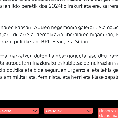
oaren ildo beretik doa 2024ko irakurketa ere, sarr
naren kaosari, AEBen hegemonia galerari, eta nazioa
an jarri du arreta: demokrazia liberalaren higadura
razio politiketan, BRICSean, eta Sirian.
atza markatzen duten hainbat gogoeta jaso ditu Irat
 eta autodeterminaziorako eskubidea; demokrazian s
io politika eta bide seguruen urgentzia; eta lehia g
 antimilitarista, feminista, eta herri eta klase zap
Finantzak 
laketa
Araudiak
ekonomia