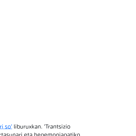
i so'
liburuxkan. 'Trantsizio
ortasunari eta hegemoniagatiko