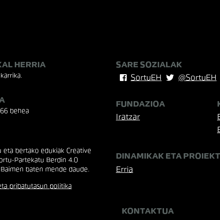
KAL HERRIA
SARE SOZIALAK
karrika.
SortuEH
@SortuEH
A
FUNDAZIOA
 66 behea
Iratzar
eta bertako edukiak Creative
DINAMIKAK ETA PROIEK
rtu-Partekatu Berdin 4.0
Erria
 Baimen baten mende daude.
ta pribatutasun politika
KONTAKTUA