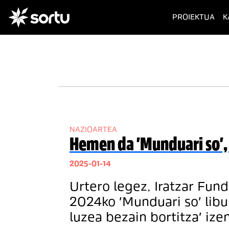
(cur
PROIEKTUA
K
NAZIOARTEA
Hemen da 'Munduari so', 
2025-01-14
Urtero legez, Iratzar Fun
2024ko 'Munduari so' libur
luzea bezain bortitza' izen