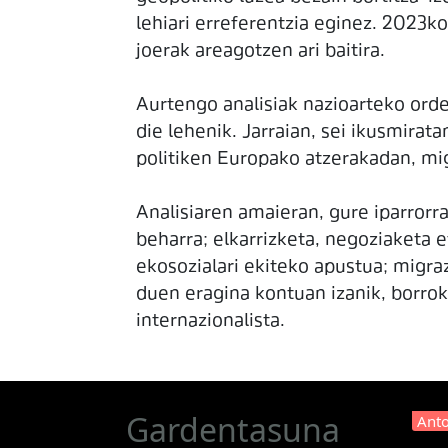
lehiari erreferentzia eginez. 2023k
joerak areagotzen ari baitira.
Aurtengo analisiak nazioarteko orde
die lehenik. Jarraian, sei ikusmirat
politiken Europako atzerakadan, mig
Analisiaren amaieran, gure iparrorr
beharra; elkarrizketa, negoziaketa
ekosozialari ekiteko apustua; migraz
duen eragina kontuan izanik, borroka
internazionalista.
Gardentasuna
Anto