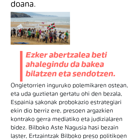
doana.
Ezker abertzalea beti
ahalegindu da bakea
bilatzen eta sendotzen.
Ongietorrien inguruko polemikaren ostean,
eta uda guztietan gertatu ohi den bezala,
Espainia sakonak probokazio estrategiari
ekin dio berriz ere, presoen argazkien
kontrako gerra mediatiko eta judizialaren
bidez. Bilboko Aste Nagusia hasi bezain
laster, Ertzaintzak Bilboko preso politikoen