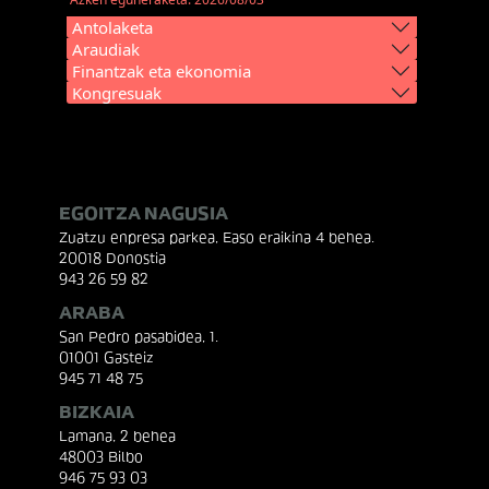
Antolaketa
Araudiak
Finantzak eta ekonomia
Kongresuak
EGOITZA NAGUSIA
Zuatzu enpresa parkea, Easo eraikina 4 behea.
20018 Donostia
943 26 59 82
ARABA
San Pedro pasabidea, 1.
01001 Gasteiz
945 71 48 75
BIZKAIA
Lamana, 2 behea
48003 Bilbo
946 75 93 03