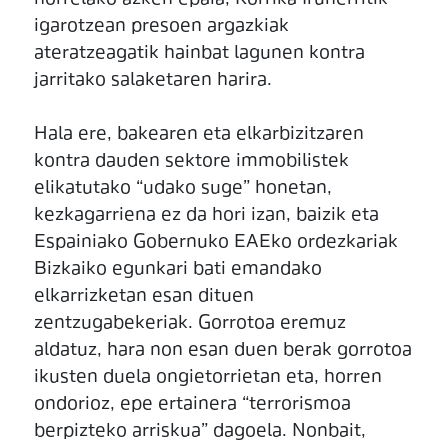
igarotzean presoen argazkiak
ateratzeagatik hainbat lagunen kontra
jarritako salaketaren harira.
Hala ere, bakearen eta elkarbizitzaren
kontra dauden sektore immobilistek
elikatutako “udako suge” honetan,
kezkagarriena ez da hori izan, baizik eta
Espainiako Gobernuko EAEko ordezkariak
Bizkaiko egunkari bati emandako
elkarrizketan esan dituen
zentzugabekeriak. Gorrotoa eremuz
aldatuz, hara non esan duen berak gorrotoa
ikusten duela ongietorrietan eta, horren
ondorioz, epe ertainera “terrorismoa
berpizteko arriskua” dagoela. Nonbait,