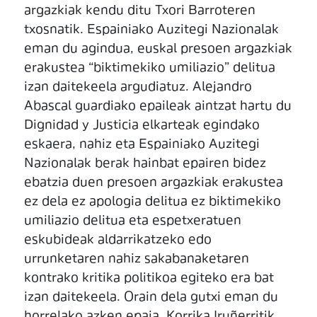
argazkiak kendu ditu Txori Barroteren
txosnatik. Espainiako Auzitegi Nazionalak
eman du agindua, euskal presoen argazkiak
erakustea “biktimekiko umiliazio” delitua
izan daitekeela argudiatuz. Alejandro
Abascal guardiako epaileak aintzat hartu du
Dignidad y Justicia elkarteak egindako
eskaera, nahiz eta Espainiako Auzitegi
Nazionalak berak hainbat epairen bidez
ebatzia duen presoen argazkiak erakustea
ez dela ez apologia delitua ez biktimekiko
umiliazio delitua eta espetxeratuen
eskubideak aldarrikatzeko edo
urrunketaren nahiz sakabanaketaren
kontrako kritika politikoa egiteko era bat
izan daitekeela. Orain dela gutxi eman du
horrelako azken epaia, Korrika Iruñerritik