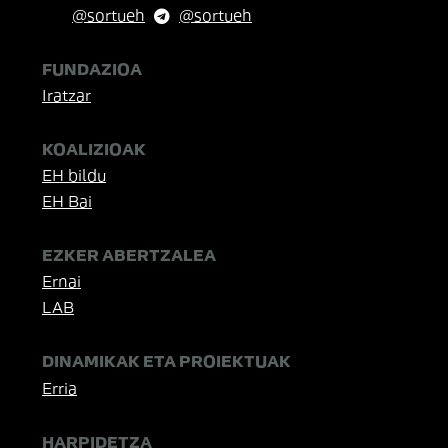
@sortueh
@sortueh
FUNDAZIOA
Iratzar
KOALIZIOAK
EH bildu
EH Bai
EZKER ABERTZALEA
Ernai
LAB
DINAMIKAK ETA PROIEKTUAK
Erria
HARPIDETZA