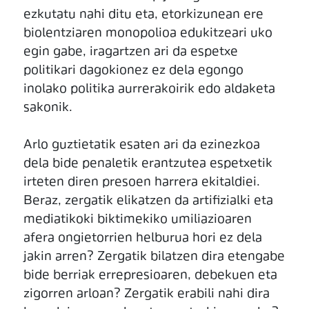
ezkutatu nahi ditu eta, etorkizunean ere
biolentziaren monopolioa edukitzeari uko
egin gabe, iragartzen ari da espetxe
politikari dagokionez ez dela egongo
inolako politika aurrerakoirik edo aldaketa
sakonik.
Arlo guztietatik esaten ari da ezinezkoa
dela bide penaletik erantzutea espetxetik
irteten diren presoen harrera ekitaldiei.
Beraz, zergatik elikatzen da artifizialki eta
mediatikoki biktimekiko umiliazioaren
afera ongietorrien helburua hori ez dela
jakin arren? Zergatik bilatzen dira etengabe
bide berriak errepresioaren, debekuen eta
zigorren arloan? Zergatik erabili nahi dira