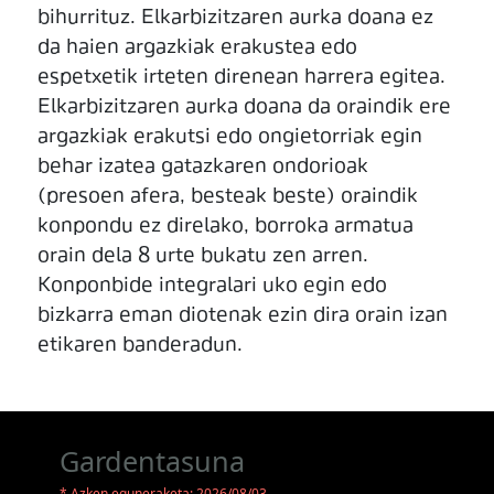
bihurrituz. Elkarbizitzaren aurka doana ez
da haien argazkiak erakustea edo
espetxetik irteten direnean harrera egitea.
Elkarbizitzaren aurka doana da oraindik ere
argazkiak erakutsi edo ongietorriak egin
behar izatea gatazkaren ondorioak
(presoen afera, besteak beste) oraindik
konpondu ez direlako, borroka armatua
orain dela 8 urte bukatu zen arren.
Konponbide integralari uko egin edo
bizkarra eman diotenak ezin dira orain izan
etikaren banderadun.
Gardentasuna
* Azken eguneraketa: 2026/08/03