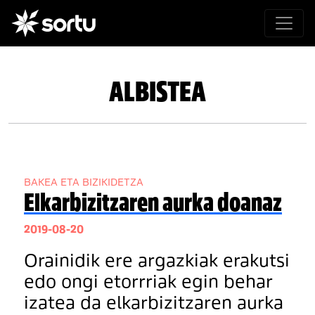
ALBISTEA
BAKEA ETA BIZIKIDETZA
Elkarbizitzaren aurka doanaz
2019-08-20
Orainidik ere argazkiak erakutsi
edo ongi etorrriak egin behar
izatea da elkarbizitzaren aurka