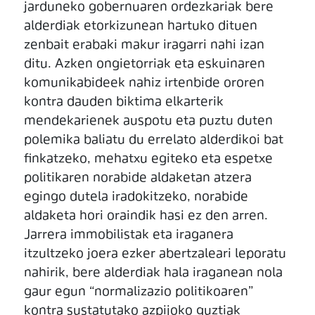
jarduneko gobernuaren ordezkariak bere
alderdiak etorkizunean hartuko dituen
zenbait erabaki makur iragarri nahi izan
ditu. Azken ongietorriak eta eskuinaren
komunikabideek nahiz irtenbide ororen
kontra dauden biktima elkarterik
mendekarienek auspotu eta puztu duten
polemika baliatu du errelato alderdikoi bat
finkatzeko, mehatxu egiteko eta espetxe
politikaren norabide aldaketan atzera
egingo dutela iradokitzeko, norabide
aldaketa hori oraindik hasi ez den arren.
Jarrera immobilistak eta iraganera
itzultzeko joera ezker abertzaleari leporatu
nahirik, bere alderdiak hala iraganean nola
gaur egun “normalizazio politikoaren”
kontra sustatutako azpijoko guztiak