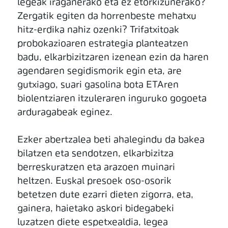
legeak iraganerako eta ez etorkizunerako?
Zergatik egiten da horrenbeste mehatxu
hitz-erdika nahiz ozenki? Trifatxitoak
probokazioaren estrategia planteatzen
badu, elkarbizitzaren izenean ezin da haren
agendaren segidismorik egin eta, are
gutxiago, suari gasolina bota ETAren
biolentziaren itzuleraren inguruko gogoeta
arduragabeak eginez.
Ezker abertzalea beti ahalegindu da bakea
bilatzen eta sendotzen, elkarbizitza
berreskuratzen eta arazoen muinari
heltzen. Euskal presoek oso-osorik
betetzen dute ezarri dieten zigorra, eta,
gainera, haietako askori bidegabeki
luzatzen diete espetxealdia, legea