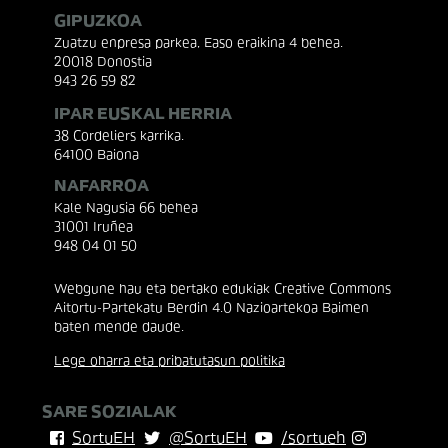
GIPUZKOA
Zuatzu enpresa parkea, Easo eraikina 4 behea.
20018 Donostia
943 26 59 82
IPAR EUSKAL HERRIA
38 Cordeliers karrika.
64100 Baiona
NAFARROA
Kale Nagusia 66 behea
31001 Iruñea
948 04 01 50
Webgune hau eta bertako edukiak Creative Commons
Aitortu-Partekatu Berdin 4.0 Nazioartekoa Baimen
baten mende daude.
Lege oharra eta pribatutasun politika
SARE SOZIALAK
SortuEH
@SortuEH
/sortueh