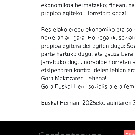
ekonomikoa bermatzeko; finean, naz
propioa egiteko. Horretara goaz!
Bestelako eredu ekonomiko eta sozia
horretan ari gara. Horregatik, sozia
propioa egitera dei egiten dugu: So
parte hartuko dugu, eta gauza bera 
jarraituko dugu, norabide horretan a
etsipenaren kontra ideien lehian er
Gora Maiatzaren Lehena!
Gora Euskal Herri sozialista eta femi
Euskal Herrian, 2025eko apirilaren
Anto