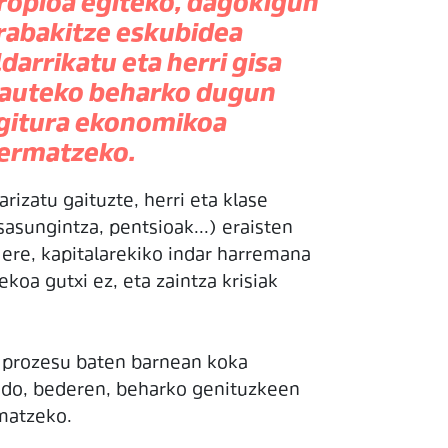
ropioa egiteko, dagokigun
rabakitze eskubidea
ldarrikatu eta herri gisa
rauteko beharko dugun
gitura ekonomikoa
ermatzeko.
rizatu gaituzte, herri eta klase
asungintza, pentsioak...) eraisten
ere, kapitalarekiko indar harremana
oa gutxi ez, eta zaintza krisiak
o prozesu baten barnean koka
edo, bederen, beharko genituzkeen
rmatzeko.