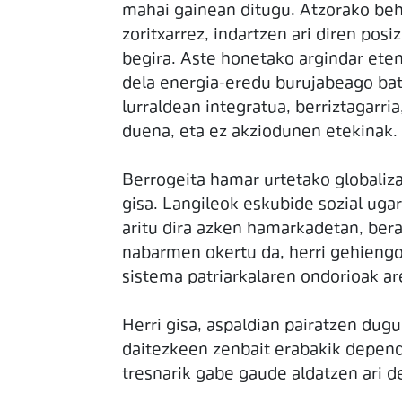
mahai gainean ditugu. Atzorako beha
zoritxarrez, indartzen ari diren posi
begira. Aste honetako argindar eten
dela energia-eredu burujabeago bat
lurraldean integratua, berriztagarri
duena, eta ez akziodunen etekinak.
Berrogeita hamar urtetako globalizaz
gisa. Langileok eskubide sozial ugar
aritu dira azken hamarkadetan, ber
nabarmen okertu da, herri gehiengoa
sistema patriarkalaren ondorioak 
Herri gisa, aspaldian pairatzen du
daitezkeen zenbait erabakik depen
tresnarik gabe gaude aldatzen ari d