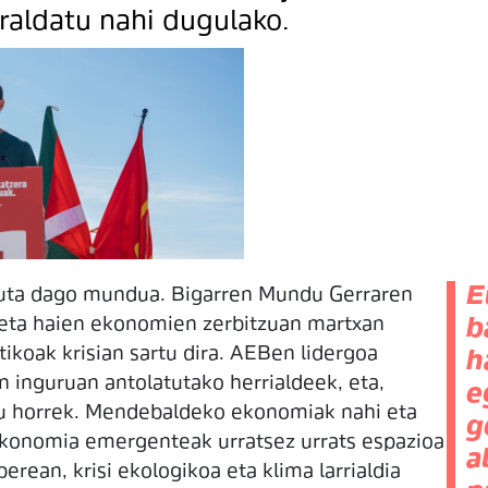
raldatu nahi dugulako.
E
lduta dago mundua. Bigarren Mundu Gerraren
eta haien ekonomien zerbitzuan martxan
b
tikoak krisian sartu dira. AEBen lidergoa
h
n inguruan antolatutako herrialdeek, eta,
e
du horrek. Mendebaldeko ekonomiak nahi eta
g
 ekonomia emergenteak urratsez urrats espazioa
a
berean, krisi ekologikoa eta klima larrialdia