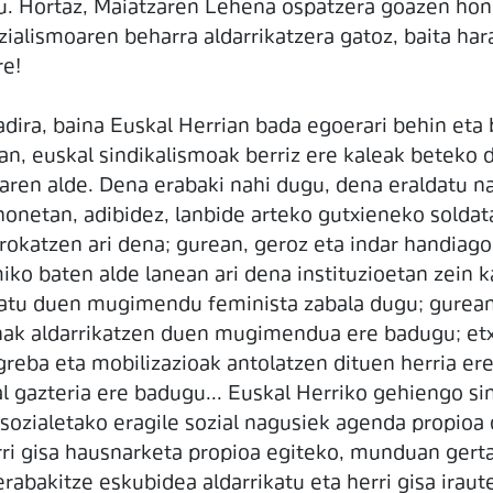
. Hortaz, Maiatzaren Lehena ospatzera goazen honet
ialismoaren beharra aldarrikatzera gatoz, baita har
re!
dira, baina Euskal Herrian bada egoerari behin eta 
n, euskal sindikalismoak berriz ere kaleak beteko d
ren alde. Dena erabaki nahi dugu, dena eraldatu na
netan, adibidez, lanbide arteko gutxieneko soldata
rokatzen ari dena; gurean, geroz eta indar handiag
o baten alde lanean ari dena instituzioetan zein k
atu duen mugimendu feminista zabala dugu; gurean,
inak aldarrikatzen duen mugimendua ere badugu; etx
eba eta mobilizazioak antolatzen dituen herria ere
al gazteria ere badugu... Euskal Herriko gehiengo si
zialetako eragile sozial nagusiek agenda propioa du
rri gisa hausnarketa propioa egiteko, munduan gerta
erabakitze eskubidea aldarrikatu eta herri gisa ira