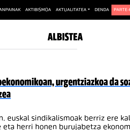
rent)
ANPAINAK
AKTIBISMOA
AKTUALITATEA
DENDA
PARTE
ALBISTEA
oekonomikoan, urgentziazkoa da so
zea
 euskal sindikalismoak berriz ere kal
e eta herri honen burujabetza ekonom