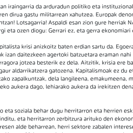
an iraingarria da arduradun politiko eta instituzion
learen dirua gastu militarrean xahutzea. Europak den
ntzan! Lotsagarria! Aspaldi esan zion gure herriak 
gi eta ozen diogu: Gerrari ez, eta gerra ekonomiari 
talista krisi anizkoitz baten erdian sartu da. Egoer
oak izan daitezkeen agertoki batzuetara eraman nahi 
ragora jotzea besterik ez dela. Aitzitik, krisia ere 
 gaur aldarrikatzera gatozena. Kapitalismoak ez du e
tietako zapalkuntzak, dela langileena, emakumeena, m
zeko aukera dago, lehiarako aukera da irekitzen den
 eta soziala behar dugu herritarron eta herrien es
nditu, eta herritarron zerbitzura arituko den ekono
resen alde beharrean, herri sektore zabalen intere