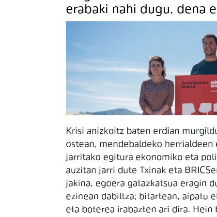
erabaki nahi dugu, dena e
Krisi anizkoitz baten erdian murgi
ostean, mendebaldeko herrialdeen 
jarritako egitura ekonomiko eta poli
auzitan jarri dute Txinak eta BRICSe
jakina, egoera gatazkatsua eragin 
ezinean dabiltza; bitartean, aipatu
eta boterea irabazten ari dira. Hein 