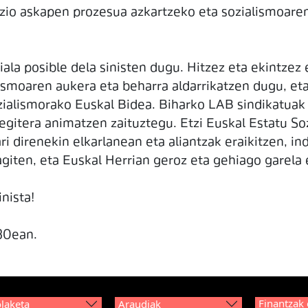
io askapen prozesua azkartzeko eta sozialismoaren
la posible dela sinisten dugu. Hitzez eta ekintzez e
lismoaren aukera eta beharra aldarrikatzen dugu, eta
zialismorako Euskal Bidea. Biharko LAB sindikatuak
egitera animatzen zaituztegu. Etzi Euskal Estatu Soz
ri direnekin elkarlanean eta aliantzak eraikitzen, in
agiten, eta Euskal Herrian geroz eta gehiago garela
nista!
 30ean.
Finantzak 
laketa
Araudiak