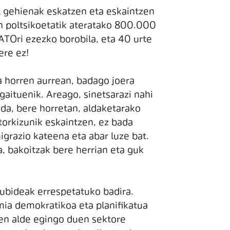
al gehienak eskatzen eta eskaintzen
on poltsikoetatik ateratako 800.000
NATOri ezezko borobila, eta 40 urte
ere ez!
a horren aurrean, badago joera
gaituenik. Areago, sinetsarazi nahi
bada, bere horretan, aldaketarako
torkizunik eskaintzen, ez bada
igrazio kateena eta abar luze bat.
a, bakoitzak bere herrian eta guk
kubideak errespetatuko badira.
mia demokratikoa eta planifikatua
sen alde egingo duen sektore