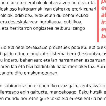
p
rko luketen erabakiak atzeratzen ari dira, eta,
e
zioak oso kaltegarriak izan daitezke etorkizunari
a
aldiak, adibidez, erakusten du beharrezkoa
i
era deseskalatzea: hurbilagoa, publikoa,
a, eta herritarron ongizatea helburu izango
e
b
io eta neoliberalizazio prozesuek pobretu eta preka
i galdu ditugu; ongizate sistema bera (hezkuntza, os
au indartu beharrean; eta lan harremanen esparruan 
ren lan eta bizi baldintzak nabarmen okertuz. Aurrek
areagotu ditu emakumeengan.
gun subiranotasun ekonomiko ezaz gain, zentralizazi
dienteago egin gaituzte, menpekoago. Esku hutsik 
en mundu horretan gure tokia eta erresilientzia be