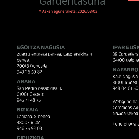
Gardentasuna
* Azken eguneraketa: 2026/08/03
EGOITZA NAGUSIA
IPAR EUS
Zuatzu enpresa parkea, Easo eraikina 4
38 Cordeliers 
behea.
64100 Baiona
20018 Donostia
NAFARRO
943 26 59 82
Kale Nagusia
ARABA
31001 Iruñea
San Pedro pasabidea, 1.
948 04 01 50
01001 Gasteiz
945 71 48 75
Webgune hau 
Commons Aito
BIZKAIA
Nazioartekoa
Lamana, 2 behea
48003 Bilbo
Lege oharra e
946 75 93 03
GIPUZKOA