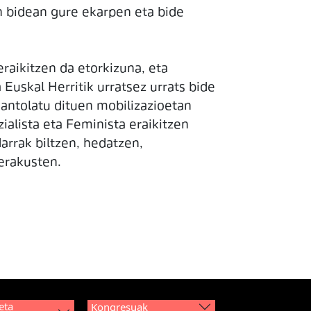
 bidean gure ekarpen eta bide
raikitzen da etorkizuna, eta
 Euskal Herritik urratsez urrats bide
 antolatu dituen mobilizazioetan
ialista eta Feminista eraikitzen
darrak biltzen, hedatzen,
 erakusten.
eta
Kongresuak