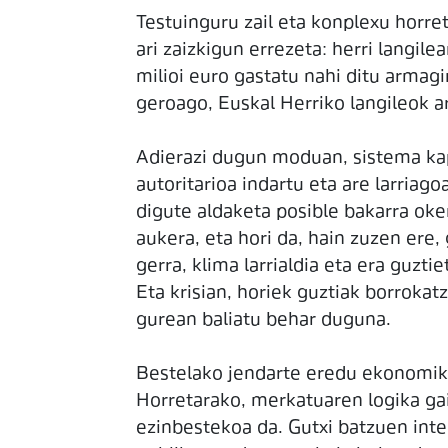
Testuinguru zail eta konplexu horret
ari zaizkigun errezeta: herri langi
milioi euro gastatu nahi ditu armagi
geroago, Euskal Herriko langileok ar
Adierazi dugun moduan, sistema kapi
autoritarioa indartu eta are larriag
digute aldaketa posible bakarra oker
aukera, eta hori da, hain zuzen ere,
gerra, klima larrialdia eta era guz
Eta krisian, horiek guztiak borrokat
gurean baliatu behar duguna.
Bestelako jendarte eredu ekonomiko
Horretarako, merkatuaren logika gai
ezinbestekoa da. Gutxi batzuen inte