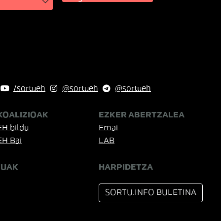
/sortueh
@sortueh
@sortueh
KOALIZIOAK
EZKER ABERTZALEA
EH bildu
Ernai
EH Bai
LAB
TUAK
HARPIDETZA
SORTU.INFO BULETINA