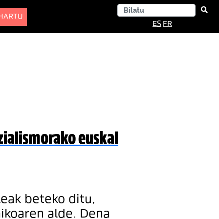
-HARTU
ES
FR
zialismorako euskal
eak beteko ditu,
ikoaren alde. Dena