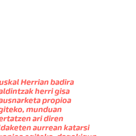
uskal Herrian badira
aldintzak herri gisa
ausnarketa propioa
giteko, munduan
ertatzen ari diren
ldaketen aurrean katarsi