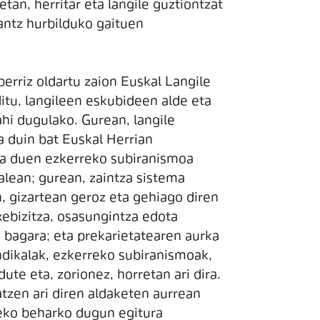
an, herritar eta langile guztiontzat
antz hurbilduko gaituen
berriz oldartu zaion Euskal Langile
itu, langileen eskubideen alde eta
hi dugulako. Gurean, langile
 duin bat Euskal Herrian
oa duen ezkerreko subiranismoa
alean; gurean, zaintza sistema
 gizartean geroz eta gehiago diren
ebizitza, osasungintza edota
 bagara; eta prekarietatearen aurka
ndikalak, ezkerreko subiranismoak,
te eta, zorionez, horretan ari dira.
tzen ari diren aldaketen aurrean
uteko beharko dugun egitura