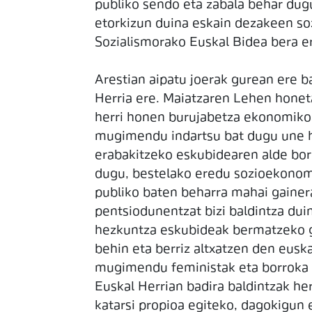
publiko sendo eta zabala behar dugu
etorkizun duina eskain dezakeen soz
Sozialismorako Euskal Bidea bera e
Arestian aipatu joerak gurean ere ba
Herria ere. Maiatzaren Lehen honeta
herri honen burujabetza ekonomikoa
mugimendu indartsu bat dugu une ho
erabakitzeko eskubidearen alde bor
dugu, bestelako eredu sozioekonomik
publiko baten beharra mahai gainer
pentsiodunentzat bizi baldintza du
hezkuntza eskubideak bermatzeko gr
behin eta berriz altxatzen den eusk
mugimendu feministak eta borroka so
Euskal Herrian badira baldintzak he
katarsi propioa egiteko, dagokigun 