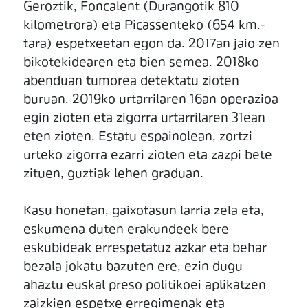
Geroztik, Foncalent (Durangotik 810
kilometrora) eta Picassenteko (654 km.-
tara) espetxeetan egon da. 2017an jaio zen
bikotekidearen eta bien semea. 2018ko
abenduan tumorea detektatu zioten
buruan. 2019ko urtarrilaren 16an operazioa
egin zioten eta zigorra urtarrilaren 31ean
eten zioten. Estatu espainolean, zortzi
urteko zigorra ezarri zioten eta zazpi bete
zituen, guztiak lehen graduan.
Kasu honetan, gaixotasun larria zela eta,
eskumena duten erakundeek bere
eskubideak errespetatuz azkar eta behar
bezala jokatu bazuten ere, ezin dugu
ahaztu euskal preso politikoei aplikatzen
zaizkien espetxe erregimenak eta