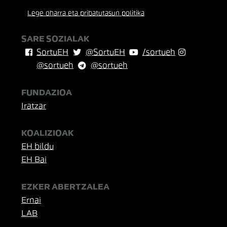
Lege oharra eta pribatutasun politika
SARE SOZIALAK
SortuEH
@SortuEH
/sortueh
@sortueh
@sortueh
FUNDAZIOA
Iratzar
KOALIZIOAK
EH bildu
EH Bai
EZKER ABERTZALEA
Ernai
LAB