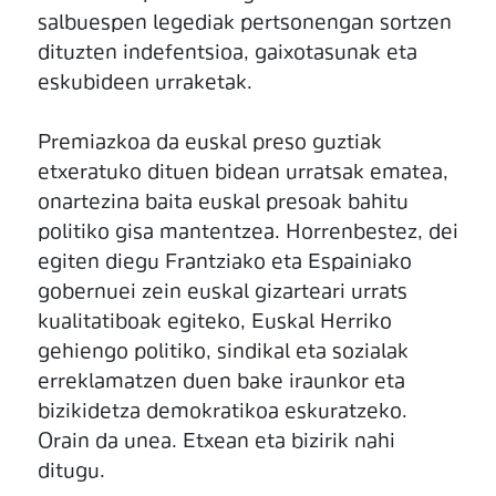
salbuespen legediak pertsonengan sortzen
dituzten indefentsioa, gaixotasunak eta
eskubideen urraketak.
Premiazkoa da euskal preso guztiak
etxeratuko dituen bidean urratsak ematea,
onartezina baita euskal presoak bahitu
politiko gisa mantentzea. Horrenbestez, dei
egiten diegu Frantziako eta Espainiako
gobernuei zein euskal gizarteari urrats
kualitatiboak egiteko, Euskal Herriko
gehiengo politiko, sindikal eta sozialak
erreklamatzen duen bake iraunkor eta
bizikidetza demokratikoa eskuratzeko.
Orain da unea. Etxean eta bizirik nahi
ditugu.