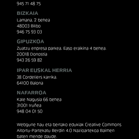
945 71 48 75
BIZKAIA
Lamana, 2 behea
48003 Bilbo
946 75 93 03
GIPUZKOA
Zuatzu enpresa parkea, Easo eraikina 4 behea.
20018 Donostia
943 26 59 82
IPAR EUSKAL HERRIA
38 Cordeliers karrika.
64100 Baiona
NAFARROA
Kale Nagusia 66 behea
31001 Iruñea
948 04 01 50
Webgune hau eta bertako edukiak Creative Commons
Aitortu-Partekatu Berdin 4.0 Nazioartekoa Baimen
baten mende daude.