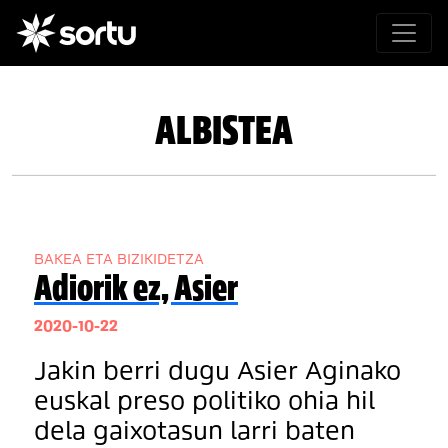
ALBISTEA
BAKEA ETA BIZIKIDETZA
Adiorik ez, Asier
2020-10-22
Jakin berri dugu Asier Aginako
euskal preso politiko ohia hil
dela gaixotasun larri baten