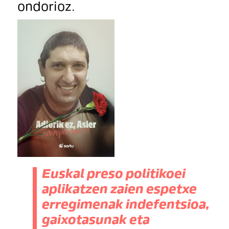
ondorioz.
Euskal preso politikoei
aplikatzen zaien espetxe
erregimenak indefentsioa,
gaixotasunak eta