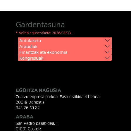
Gardentasuna
* Azken eguneraketa: 2026/08/03
Antolaketa
Araudiak
Finantzak eta ekonomia
Kongresuak
EGOITZA NAGUSIA
Zuatzu enpresa parkea, Easo eraikina 4 behea.
20018 Donostia
943 26 59 82
ARABA
San Pedro pasabidea, 1.
01001 Gasteiz