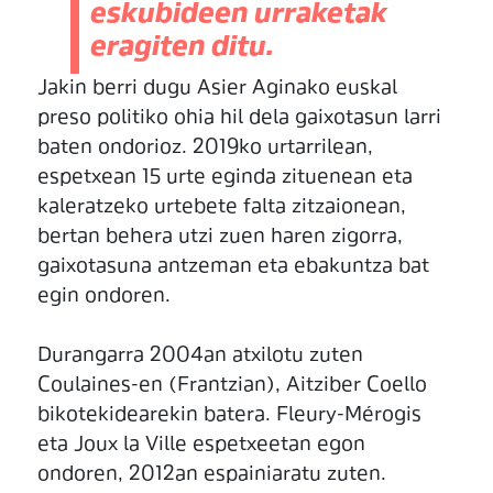
eskubideen urraketak
eragiten ditu.
Jakin berri dugu Asier Aginako euskal
preso politiko ohia hil dela gaixotasun larri
baten ondorioz. 2019ko urtarrilean,
espetxean 15 urte eginda zituenean eta
kaleratzeko urtebete falta zitzaionean,
bertan behera utzi zuen haren zigorra,
gaixotasuna antzeman eta ebakuntza bat
egin ondoren.
Durangarra 2004an atxilotu zuten
Coulaines-en (Frantzian), Aitziber Coello
bikotekidearekin batera. Fleury-Mérogis
eta Joux la Ville espetxeetan egon
ondoren, 2012an espainiaratu zuten.