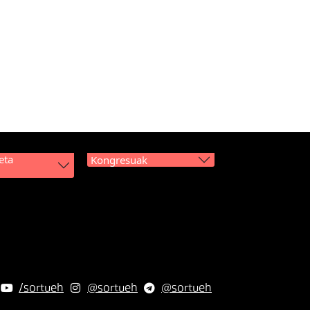
eta
Kongresuak
/sortueh
@sortueh
@sortueh