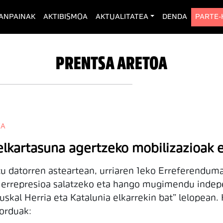
rent)
ANPAINAK
AKTIBISMOA
AKTUALITATEA
DENDA
PARTE
PRENTSA ARETOA
EA
i elkartasuna agertzeko mobilizazioa
u datorren asteartean, urriaren 1eko Erreferenduma
en errepresioa salatzeko eta hango mugimendu indep
uskal Herria eta Katalunia elkarrekin bat” lelopean.
zorduak: