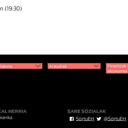
n (19:30)
Finantzak 
laketa
Araudiak
ekonomia
KAL HERRIA
SARE SOZIALAK
karrika.
SortuEH
@SortuEH