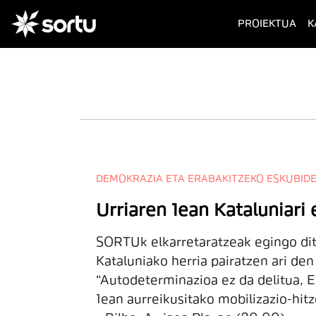
(cur
PROIEKTUA
K
DEMOKRAZIA ETA ERABAKITZEKO ESKUBID
Urriaren 1ean Kataluniar
SORTUk elkarretaratzeak egingo dit
Kataluniako herria pairatzen ari d
“Autodeterminazioa ez da delitua, E
1ean aurreikusitako mobilizazio-hit