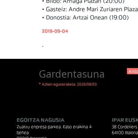
• Bilbo: Arriaga Plazan (20:00)
• Gasteiz: Andre Mari Zuriaren Plaza
• Donostia: Artzai Onean (19:00)
2019-09-04
-
Gardentasuna
Anto
* Azken eguneraketa: 2026/08/03
EGOITZA NAGUSIA
IPAR EUS
Zuatzu enpresa parkea, Easo eraikina 4
38 Cordeliers 
behea.
64100 Baiona