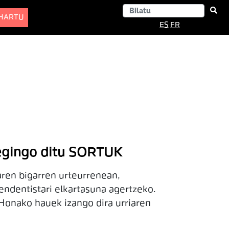
-HARTU
ES
FR
k egingo ditu SORTUK
ren bigarren urteurrenean,
endentistari elkartasuna agertzeko.
 Honako hauek izango dira urriaren