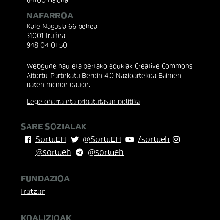
64100 Baiona
NAFARROA
Kale Nagusia 66 behea
31001 Iruñea
948 04 01 50
Webgune hau eta bertako edukiak Creative Commons
Aitortu-Partekatu Berdin 4.0 Nazioartekoa Baimen
baten mende daude.
Lege oharra eta pribatutasun politika
SARE SOZIALAK
SortuEH
@SortuEH
/sortueh
@sortueh
@sortueh
FUNDAZIOA
Iratzar
KOALIZIOAK