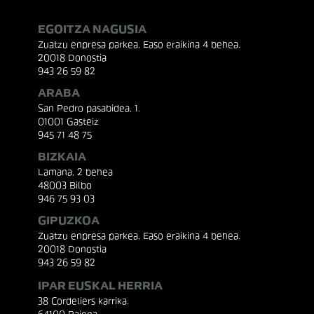
EGOITZA NAGUSIA
Zuatzu enpresa parkea, Easo eraikina 4 behea.
20018 Donostia
943 26 59 82
ARABA
San Pedro pasabidea, 1.
01001 Gasteiz
945 71 48 75
BIZKAIA
Lamana, 2 behea
48003 Bilbo
946 75 93 03
GIPUZKOA
Zuatzu enpresa parkea, Easo eraikina 4 behea.
20018 Donostia
943 26 59 82
IPAR EUSKAL HERRIA
38 Cordeliers karrika.