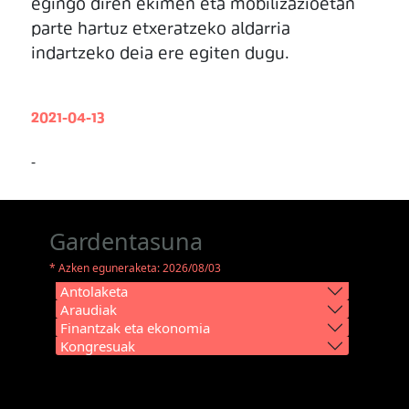
egingo diren ekimen eta mobilizazioetan
parte hartuz etxeratzeko aldarria
indartzeko deia ere egiten dugu.
2021-04-13
-
Gardentasuna
* Azken eguneraketa: 2026/08/03
Antolaketa
Araudiak
Finantzak eta ekonomia
Kongresuak