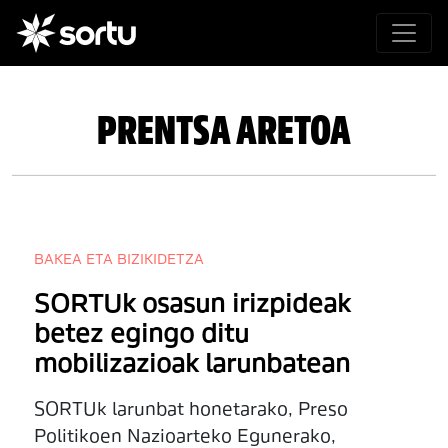
PRENTSA ARETOA
BAKEA ETA BIZIKIDETZA
SORTUk osasun irizpideak
betez egingo ditu
mobilizazioak larunbatean
SORTUk larunbat honetarako, Preso
Politikoen Nazioarteko Egunerako,