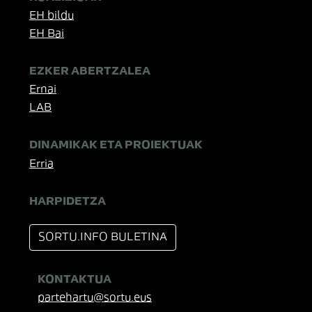
EH bildu
EH Bai
EZKER ABERTZALEA
Ernai
LAB
DINAMIKAK ETA PROIEKTUAK
Erria
HARPIDETZA
SORTU.INFO BULETINA
KONTAKTUA
partehartu@sortu.eus