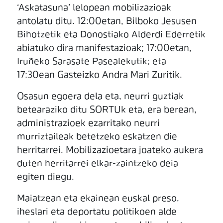
‘Askatasuna’ lelopean mobilizazioak
antolatu ditu. 12:00etan, Bilboko Jesusen
Bihotzetik eta Donostiako Alderdi Ederretik
abiatuko dira manifestazioak; 17:00etan,
Iruñeko Sarasate Pasealekutik; eta
17:30ean Gasteizko Andra Mari Zuritik.
Osasun egoera dela eta, neurri guztiak
betearaziko ditu SORTUk eta, era berean,
administrazioek ezarritako neurri
murriztaileak betetzeko eskatzen die
herritarrei. Mobilizazioetara joateko aukera
duten herritarrei elkar-zaintzeko deia
egiten diegu.
Maiatzean eta ekainean euskal preso,
iheslari eta deportatu politikoen alde